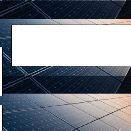
ایران
و
اسرائیل:
از
بحران
نیابتی
تا
تقابل
آشکار