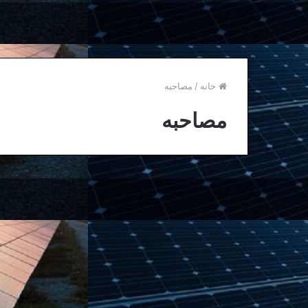
خانه
/
مصاحبه
مصاحبه
تحلیل
ویژه
دیپلمات
سابق:
حمله
محدود
و
اکتبر 29, 2024
حساب
تحلیل ویژه دیپلمات سابق:
شده