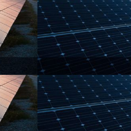
چپ
خامنه‌ای
سپتامبر 30, 2024
سلیمانی بازوی راست و
نصرالله بازوی چپ خامنه‌ای
معنا
و
پیام
حمله
به