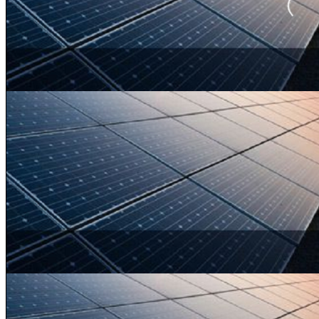
|
گفتگو
عبدی
مدیا
با
حسین
اکتبر 28, 2024
علیزاده
ایران و اسرائیل: از بحران
نیابتی تا تقابل آشکار | گفتگو
عبدی مدیا با حسین علیزاده
سالگرد
حمله
۷
اکتبر