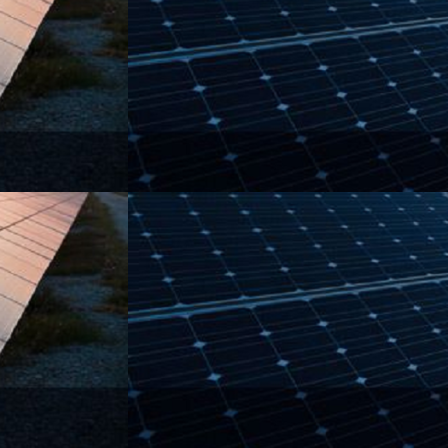
رهایی
از
جمهوری
اسلامی
است؟
اکتبر 11, 2024
پاسخ اسرائیل چیست و آیا راه
حل برای رهایی از جمهوری
اسلامی است؟
سلیمانی
بازوی
راست
و
نصرالله
بازوی