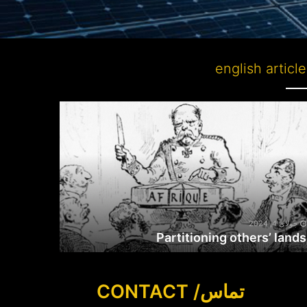
english articl
Partitioni
other
lan
جولای 4, 2024
Partitioning others’ lands
تماس/ CONTACT