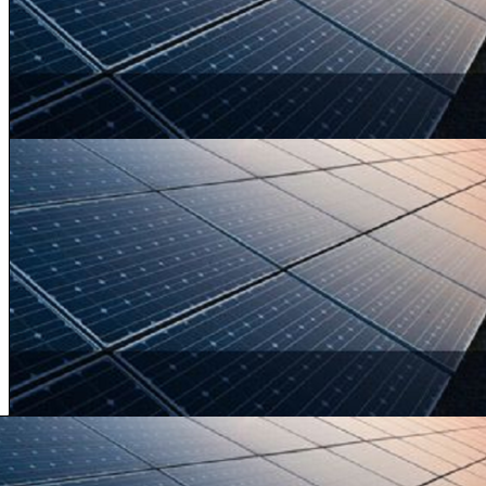
از
حمله
به
اسرائیل
آگوست 15, 2024
عقب‌ نشینی خامنه‌ای از حمله
به اسرائیل