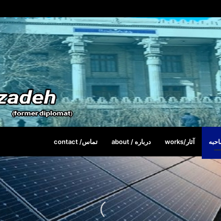
حبه
آثار/works
درباره / about
تماس/ contact