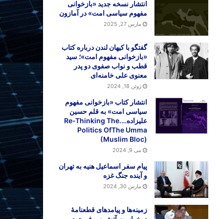
انتشار نسخه جدید «بازخوانی
مفهوم سیاسی امت» در آمازون
مارس 27, 2025
گفتگو با کیهان لندن درباره کتاب
«بازخوانی مفهوم امت»؛ سید
قطب و نواب صفوی دو پدر
معنوی علی خامنه‌ای
ژوئن 18, 2024
انتشار کتاب «بازخوانی مفهوم
سیاسی امت» به قلم حسین
علیزاده….Re-Thinking The
Politics OfThe Umma
(Muslim Bloc)
می 9, 2024
پیام سفر اسماعیل هنیه به تهران
و آینده جنگ غزه
مارس 30, 2024
زمینه‌ها و پیامدهای قطعنامهٔ
درخواست آتش‌بس فوری در