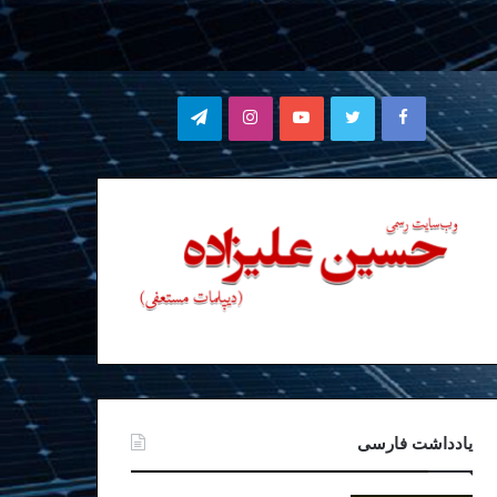
فیسبوک
توییتر
یوتیوب
اینستاگرام
تلگرام
یادداشت فارسی