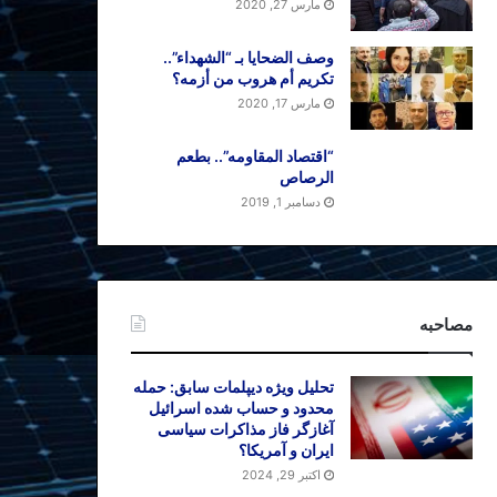
مارس 27, 2020
وصف الضحایا بـ “الشهداء”..
تکریم أم هروب من أزمه؟
مارس 17, 2020
“اقتصاد المقاومه”.. بطعم
الرصاص
دسامبر 1, 2019
مصاحبه
تحلیل ویژه دیپلمات سابق: حمله
محدود و حساب شده اسرائیل
آغازگر فاز مذاکرات سیاسی
ایران و آمریکا؟
اکتبر 29, 2024