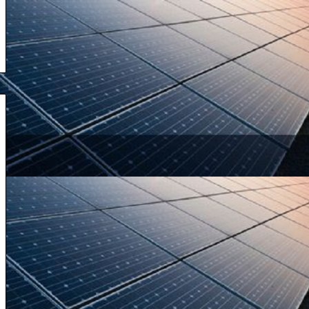
سپتامبر 28, 2024
کشته شدن نصرالله
پیرامون
رای
اعتماد
پزشکیان