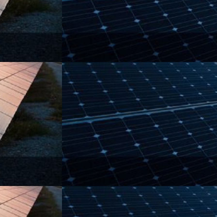
اسرائیل
حمله محدود و حساب شده
آغازگر
اسرائیل آغازگر فاز مذاکرات
فاز
سیاسی ایران و آمریکا؟
مذاکرات
سیاسی
ایران
و
آمریکا؟
پاسخ
اسرائیل
چیست
و
آیا
راه
حل
برای