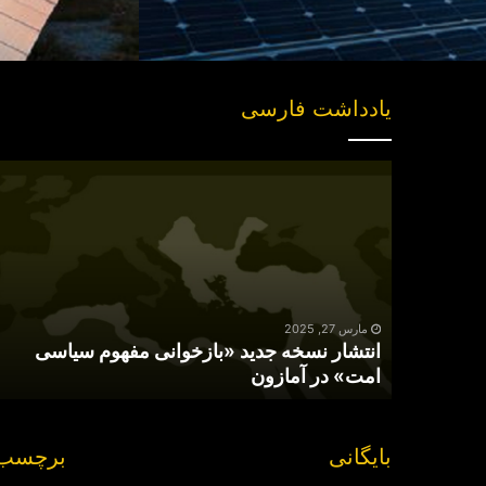
یادداشت فارسی
انتشار
نسخه
جدید
«بازخوانی
مفهوم
سیاسی
امت»
در
مارس 27, 2025
انتشار نسخه جدید «بازخوانی مفهوم سیاسی
آمازون
امت» در آمازون
بایگانی
برچسب 