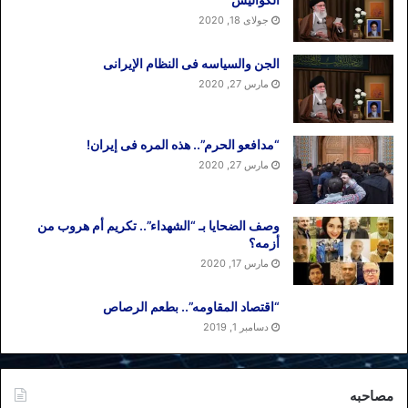
جولای 18, 2020
الجن والسیاسه فی النظام اﻹیرانی
مارس 27, 2020
“مدافعو الحرم”.. هذه المره فی إیران!
مارس 27, 2020
وصف الضحایا بـ “الشهداء”.. تکریم أم هروب من
أزمه؟
مارس 17, 2020
“اقتصاد المقاومه”.. بطعم الرصاص
دسامبر 1, 2019
مصاحبه