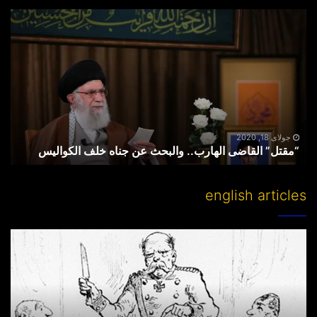
“مقتل”
القاضی
الهارب..
والبحث
عن
جناه
خلف
الکوالیس
جولای 18, 2020
“مقتل” القاضی الهارب.. والبحث عن جناه خلف الکوالیس
english articles
Partitioning
others’
lands