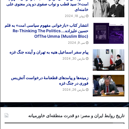
امت»؛ سید قطب و نواب صفوی دو پدر معنوی علی
خامنه‌ای
ژوئن 18, 2024
انتشار کتاب «بازخوانی مفهوم سیاسی امت» به قلم
حسین علیزاده….Re-Thinking The Politics
OfThe Umma (Muslim Bloc)
می 9, 2024
پیام سفر اسماعیل هنیه به تهران و آینده جنگ غزه
مارس 30, 2024
زمینه‌ها و پیامدهای قطعنامهٔ درخواست آتش‌بس
فوری در جنگ غزه
مارس 26, 2024
تاریخ روابط ایران و مصر: دو قدرت منطقه‌ای خاورمیانه