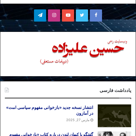
فیسبوک
توییتر
یوتیوب
اینستاگرام
تلگرام
یادداشت فارسی
انتشار نسخه جدید «بازخوانی مفهوم سیاسی امت»
در آمازون
مارس 27, 2025
گفتگو با کیهان لندن درباره کتاب «بازخوانی مفهوم