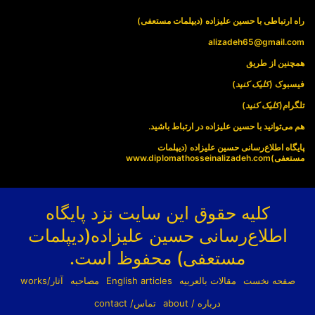
راه ارتباطی با حسین علیزاده (دیپلمات مستعفی)
alizadeh65@gmail.com
همچنین از طریق
فیسبوک (
کلیک کنید
)
تلگرام(
کلیک کنید
)
هم می‌توانید با حسین علیزاده در ارتباط باشید.
پایگاه اطلاع‌رسانی حسین علیزاده (دیپلمات
مستعفی)
www.diplomathosseinalizadeh.com
کلیه حقوق این سایت نزد پایگاه
اطلاع‌رسانی حسین علیزاده(دیپلمات
مستعفی) محفوظ است.
صفحه نخست
مقالات بالعربیه
English articles
مصاحبه
آثار/works
درباره / about
تماس/ contact