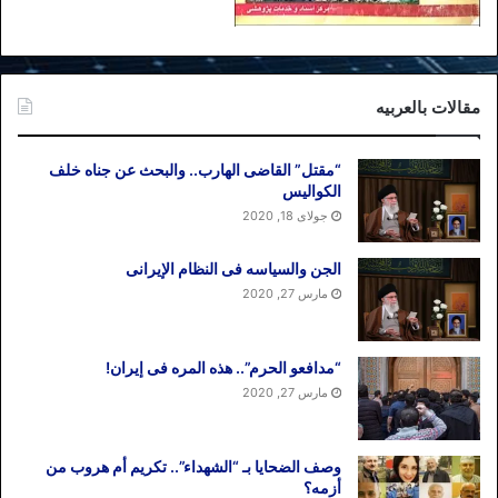
مقالات بالعربیه
“مقتل” القاضی الهارب.. والبحث عن جناه خلف
الکوالیس
جولای 18, 2020
الجن والسیاسه فی النظام اﻹیرانی
مارس 27, 2020
“مدافعو الحرم”.. هذه المره فی إیران!
مارس 27, 2020
وصف الضحایا بـ “الشهداء”.. تکریم أم هروب من
أزمه؟