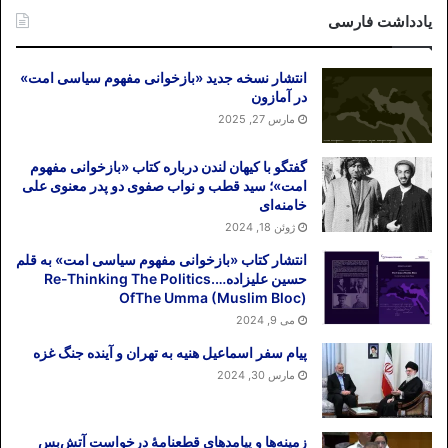
یادداشت فارسی
انتشار نسخه جدید «بازخوانی مفهوم سیاسی امت»
در آمازون
مارس 27, 2025
گفتگو با کیهان لندن درباره کتاب «بازخوانی مفهوم
امت»؛ سید قطب و نواب صفوی دو پدر معنوی علی
خامنه‌ای
ژوئن 18, 2024
انتشار کتاب «بازخوانی مفهوم سیاسی امت» به قلم
حسین علیزاده….Re-Thinking The Politics
OfThe Umma (Muslim Bloc)
می 9, 2024
پیام سفر اسماعیل هنیه به تهران و آینده جنگ غزه
مارس 30, 2024
زمینه‌ها و پیامدهای قطعنامهٔ درخواست آتش‌بس