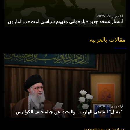
امت»
در
آمازون
مارس 27, 2025
انتشار نسخه جدید «بازخوانی مفهوم سیاسی امت» در آمازون
مقالات بالعربیه
“مقتل”
القاضی
الهارب..
والبحث
عن
جناه
خلف
الکوالیس
جولای 18, 2020
“مقتل” القاضی الهارب.. والبحث عن جناه خلف الکوالیس