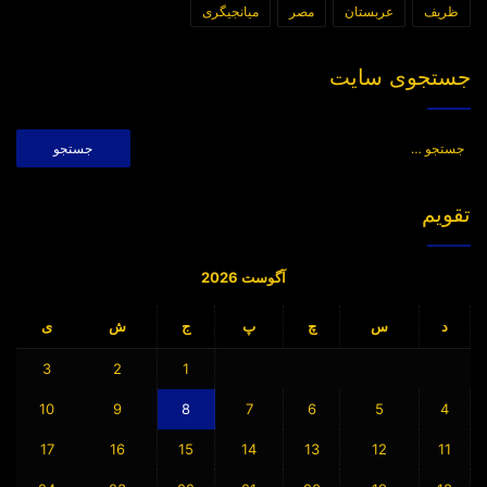
ظریف
عربستان
مصر
میانجیگری
جستجوی سایت
جستجو
برای:
تقویم
آگوست 2026
د
س
چ
پ
ج
ش
ی
3
2
1
10
9
8
7
6
5
4
17
16
15
14
13
12
11