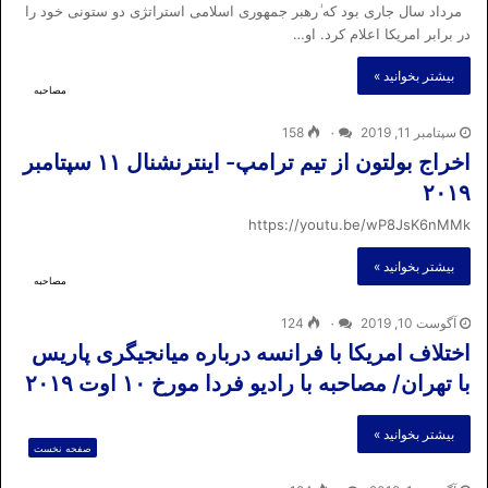
مرداد سال جاری بود که ٰرهبر جمهوری اسلامی استراتژی دو ستونی خود را
در برابر امریکا اعلام کرد. او…
بیشتر بخوانید »
مصاحبه
سپتامبر 11, 2019
۰
158
اخراج بولتون از تیم ترامپ- اینترنشنال ۱۱ سپتامبر
۲۰۱۹
https://youtu.be/wP8JsK6nMMk
بیشتر بخوانید »
مصاحبه
آگوست 10, 2019
۰
124
اختلاف امریکا با فرانسه درباره میانجیگری پاریس
با تهران/ مصاحبه با رادیو فردا مورخ ۱۰ اوت ۲۰۱۹
بیشتر بخوانید »
صفحه نخست