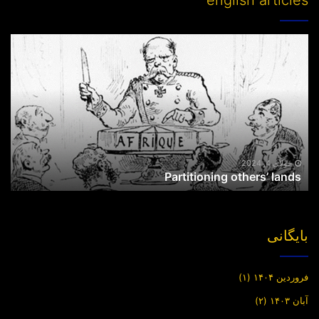
english articles
Partitioning
others’
lands
جولای 4, 2024
Partitioning others’ lands
بایگانی
فروردین ۱۴۰۴
(۱)
آبان ۱۴۰۳
(۲)