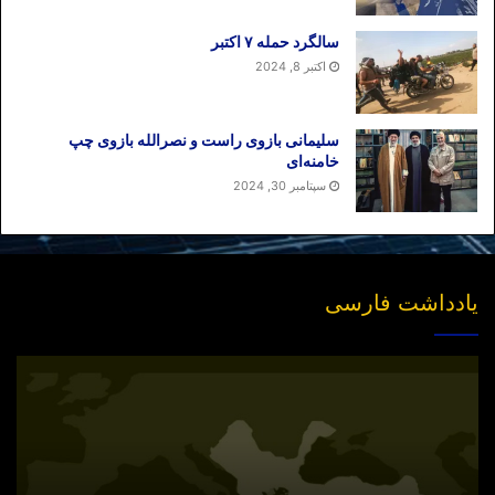
سالگرد حمله ۷ اکتبر
اکتبر 8, 2024
سلیمانی بازوی راست و نصرالله بازوی چپ
خامنه‌ای
سپتامبر 30, 2024
یادداشت فارسی
انتشار
نسخه
جدید
«بازخوانی
مفهوم
سیاسی