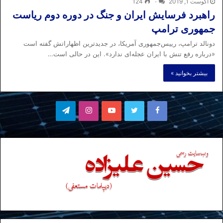
آگوست 1, 2019
۰
124
راهبرد فرسایش ایران و جنگ در دوره دوم ریاست
جمهوری‌ ترامپ
دونالد ترامپ، رییس‌جمهوری آمریکا، در جدیدترین اظهاراتش گفته است
«درباره رفع تنش با ایران عجله‌ای ندارد». این در حالی است…
بیشتر بخوانید »
فیسبوک
توییتر
یوتیوب
اینستاگرام
تلگرام