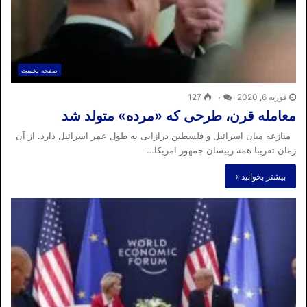
صفحه نخست
فوریه 6, 2020
۰
127
معامله قرن، طرحی که «مرده» متولد شد
منازعه میان اسرائیل و فلسطین درازایی به طول عمر اسرائیل دارد. از آن
زمان تقریبا همه رییسان جمهور امریکا…
بیشتر بخوانید »