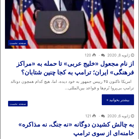
صفحه نخست
ژانویه 8, 2020
۰
120
از نام مجعول «خلیج عربی» تا حمله به «مراکز
فرهنگی» ایران؛ ترامپ به کجا چنین شتابان؟
امریکا تاکنون ۴۵ رییس جمهور به خود دیده، اما، هیچ کدام همچون دونالد
ترامپ بی‌پروا نُرم‌ها و قواعد بین‌المللی…
بیشتر بخوانید »
صفحه نخست
ژانویه 6, 2020
۰
121
به چالش کشیدن دوگانه «نه جنگ، نه مذاکره»
خامنه‌ای‌ از سوی ترامپ