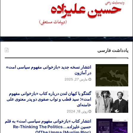
یادداشت فارسی
انتشار نسخه جدید «بازخوانی مفهوم سیاسی امت»
در آمازون
مارس 27, 2025
گفتگو با کیهان لندن درباره کتاب «بازخوانی مفهوم
امت»؛ سید قطب و نواب صفوی دو پدر معنوی علی
خامنه‌ای
ژوئن 18, 2024
انتشار کتاب «بازخوانی مفهوم سیاسی امت» به قلم
حسین علیزاده….Re-Thinking The Politics
OfThe Umma (Muslim Bloc)