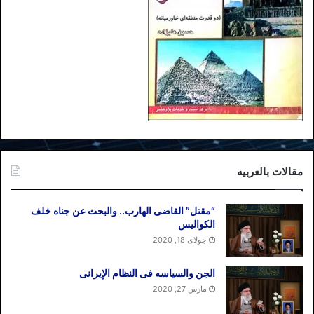
مقالات بالعربیه
“مقتل” القاضی الهارب.. والبحث عن جناه خلف
الکوالیس
جولای 18, 2020
الجن والسیاسه فی النظام اﻹیرانی
مارس 27, 2020