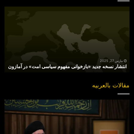
انتشار
نسخه
جدید
«بازخوانی
مفهوم
سیاسی
امت»
در
آمازون
مارس 27, 2025
انتشار نسخه جدید «بازخوانی مفهوم سیاسی امت» در آمازون
مقالات بالعربیه
“مقتل”
القاضی
الهارب..
والبحث
عن
جناه