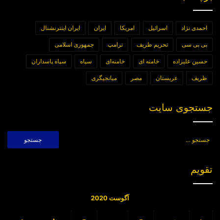
احمدی نژاد
اسرائیل
امریکا
ایران
ایران اینترنشنال
بی بی سی
تحریم ظریف
ترامپ
جمهوری اسلامی
حسین علیزاده
خامنه ای
خامنه‌ای
سپاه
سپاه پاسداران
ظریف
عربستان
مصر
میانجیگری
جستجوی سایت
جستجو
برای:
تقویم
آگوست 2020
د
س
چ
پ
ج
ش
ی