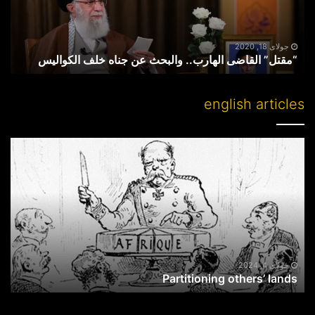
خلف
الکوالیس
جولای 18, 2020
“مقتل” القاضی الهارب.. والبحث عن جناه خلف الکوالیس
english articles
Partitioning
others’
lands
جولای 4, 2024
Partitioning others’ lands