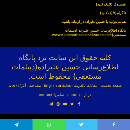
فیسبوک (
کلیک کنید
)
تلگرام(
کلیک کنید
)
هم می‌توانید با حسین علیزاده در ارتباط باشید.
پایگاه اطلاع‌رسانی حسین علیزاده (دیپلمات
مستعفی)
www.diplomathosseinalizadeh.com
کلیه حقوق این سایت نزد پایگاه
اطلاع‌رسانی حسین علیزاده(دیپلمات
مستعفی) محفوظ است.
صفحه نخست
مقالات بالعربیه
English articles
مصاحبه
آثار/works
درباره / about
تماس/ contact
فیسبوک
توییتر
یوتیوب
اینستاگرام
تلگرام