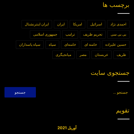
برچسب ها
احمدی نژاد
اسرائیل
امریکا
ایران
ایران اینترنشنال
بی بی سی
تحریم ظریف
ترامپ
جمهوری اسلامی
حسین علیزاده
خامنه ای
خامنه‌ای
سپاه
سپاه پاسداران
ظریف
عربستان
مصر
میانجیگری
جستجوی سایت
جستجو
برای:
تقویم
آوریل 2021