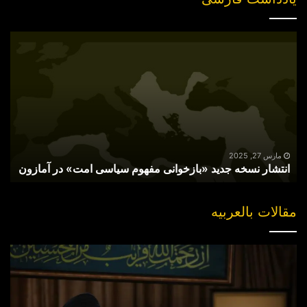
انتشار
نسخه
جدید
«بازخوانی
مفهوم
سیاسی
امت»
در
آمازون
مارس 27, 2025
انتشار نسخه جدید «بازخوانی مفهوم سیاسی امت» در آمازون
مقالات بالعربیه
“مقتل”
القاضی
الهارب..
والبحث