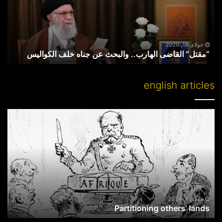
عن
جناه
خلف
الکوالیس
جولای 18, 2020
“مقتل” القاضی الهارب.. والبحث عن جناه خلف الکوالیس
english articles
Partitioning
others’
lands
جولای 4, 2024
Partitioning others’ lands