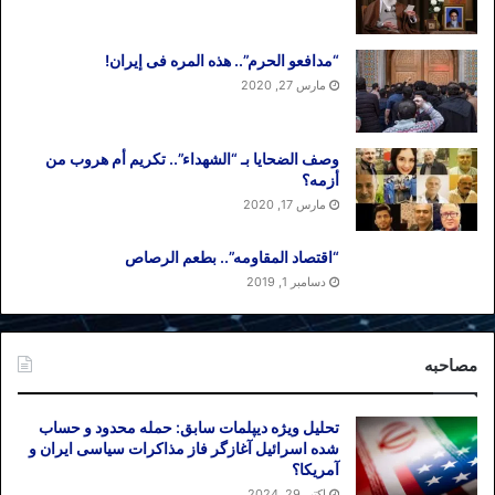
“مدافعو الحرم”.. هذه المره فی إیران!
مارس 27, 2020
وصف الضحایا بـ “الشهداء”.. تکریم أم هروب من
أزمه؟
مارس 17, 2020
“اقتصاد المقاومه”.. بطعم الرصاص
دسامبر 1, 2019
مصاحبه
تحلیل ویژه دیپلمات سابق: حمله محدود و حساب
شده اسرائیل آغازگر فاز مذاکرات سیاسی ایران و
آمریکا؟
اکتبر 29, 2024