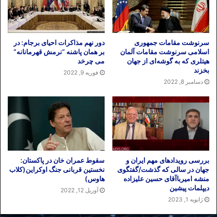
سرنوشت مقامات‌ جمهوری
دور نهم مذاکرات احیای برجام: در
اسلامی سرنوشت مقامات آلمان
بر همان پاشنه “نرمش قهرمانانه”
هیتلری که به گوشه‌ای از جهان
می چرخد
بخزند
فوریه 9, 2022
دسامبر 8, 2022
بررسی رویدادهای مهم ایران و
سقوط عمران خان در پاکستان:
جهان در سالی که گذشت/گفتگوی
نخستین قربانی جنگ اوکراین(کلاب
منشه امیرباآقای حسین علیزاده
هاوس)
دیپلمات پیشین
آوریل 12, 2022
ژانویه 1, 2023