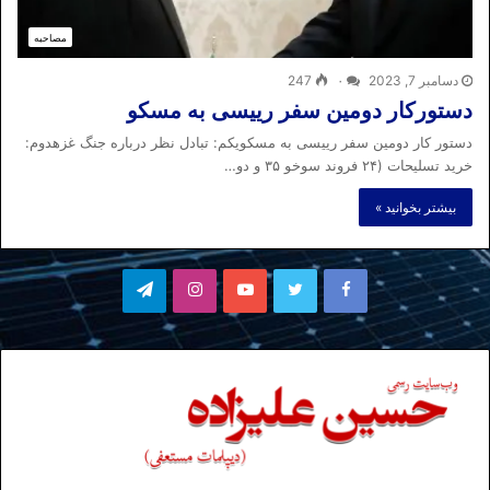
مصاحبه
دسامبر 7, 2023
۰
247
دستورکار دومین سفر رییسی به مسکو
دستور کار دومین سفر رییسی به مسکویکم: تبادل نظر درباره جنگ غزهدوم:
خرید تسلیحات (۲۴ فروند سوخو ۳۵ و دو…
بیشتر بخوانید »
فیسبوک
توییتر
یوتیوب
اینستاگرام
تلگرام