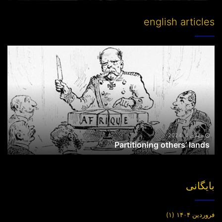
english articles
Partitioning
others’
lands
جولای 4, 2024
Partitioning others’ lands
بایگانی
فروردین ۱۴۰۴
(۱)