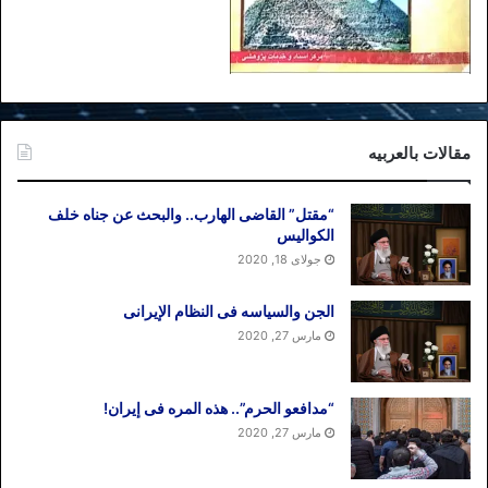
مقالات بالعربیه
“مقتل” القاضی الهارب.. والبحث عن جناه خلف
الکوالیس
جولای 18, 2020
الجن والسیاسه فی النظام اﻹیرانی
مارس 27, 2020
“مدافعو الحرم”.. هذه المره فی إیران!
مارس 27, 2020