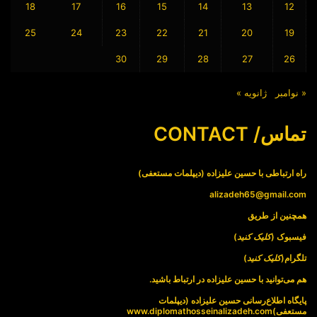
18
17
16
15
14
13
12
25
24
23
22
21
20
19
30
29
28
27
26
« نوامبر
ژانویه »
تماس/ CONTACT
راه ارتباطی با حسین علیزاده (دیپلمات مستعفی)
alizadeh65@gmail.com
همچنین از طریق
فیسبوک (
کلیک کنید
)
تلگرام(
کلیک کنید
)
هم می‌توانید با حسین علیزاده در ارتباط باشید.
پایگاه اطلاع‌رسانی حسین علیزاده (دیپلمات
مستعفی)
www.diplomathosseinalizadeh.com