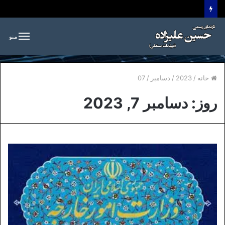
منو
خانه
/
2023
/
دسامبر
/
07
روز:
دسامبر 7, 2023