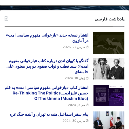
یادداشت فارسی
انتشار نسخه جدید «بازخوانی مفهوم سیاسی امت»
در آمازون
مارس 27, 2025
گفتگو با کیهان لندن درباره کتاب «بازخوانی مفهوم
امت»؛ سید قطب و نواب صفوی دو پدر معنوی علی
خامنه‌ای
ژوئن 18, 2024
انتشار کتاب «بازخوانی مفهوم سیاسی امت» به قلم
حسین علیزاده….Re-Thinking The Politics
OfThe Umma (Muslim Bloc)
می 9, 2024
پیام سفر اسماعیل هنیه به تهران و آینده جنگ غزه
مارس 30, 2024