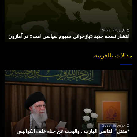
مفهوم
سیاسی
امت»
در
آمازون
مارس 27, 2025
انتشار نسخه جدید «بازخوانی مفهوم سیاسی امت» در آمازون
مقالات بالعربیه
“مقتل”
القاضی
الهارب..
والبحث
عن
جناه
خلف
الکوالیس
جولای 18, 2020
“مقتل” القاضی الهارب.. والبحث عن جناه خلف الکوالیس