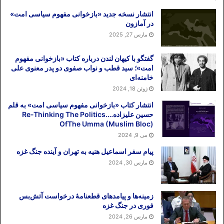
انتشار نسخه جدید «بازخوانی مفهوم سیاسی امت»
در آمازون
مارس 27, 2025
گفتگو با کیهان لندن درباره کتاب «بازخوانی مفهوم
امت»؛ سید قطب و نواب صفوی دو پدر معنوی علی
خامنه‌ای
ژوئن 18, 2024
انتشار کتاب «بازخوانی مفهوم سیاسی امت» به قلم
حسین علیزاده….Re-Thinking The Politics
OfThe Umma (Muslim Bloc)
می 9, 2024
پیام سفر اسماعیل هنیه به تهران و آینده جنگ غزه
مارس 30, 2024
زمینه‌ها و پیامدهای قطعنامهٔ درخواست آتش‌بس
فوری در جنگ غزه
مارس 26, 2024