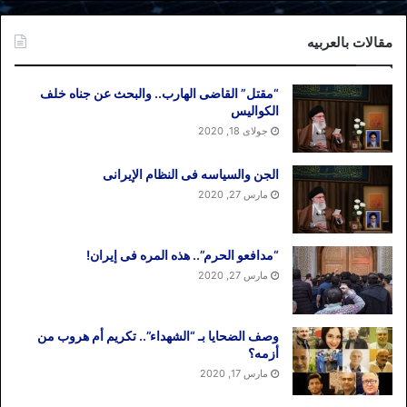
مقالات بالعربیه
“مقتل” القاضی الهارب.. والبحث عن جناه خلف
الکوالیس
جولای 18, 2020
الجن والسیاسه فی النظام اﻹیرانی
مارس 27, 2020
“مدافعو الحرم”.. هذه المره فی إیران!
مارس 27, 2020
وصف الضحایا بـ “الشهداء”.. تکریم أم هروب من
أزمه؟
مارس 17, 2020