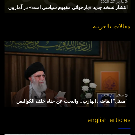
آمازون
مارس 27, 2025
انتشار نسخه جدید «بازخوانی مفهوم سیاسی امت» در آمازون
مقالات بالعربیه
“مقتل”
القاضی
الهارب..
والبحث
عن
جناه
خلف
الکوالیس
جولای 18, 2020
“مقتل” القاضی الهارب.. والبحث عن جناه خلف الکوالیس
english articles