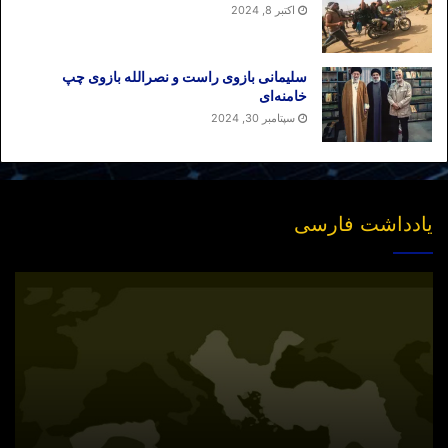
اکتبر 8, 2024
سلیمانی بازوی راست و نصرالله بازوی چپ
خامنه‌ای
سپتامبر 30, 2024
یادداشت فارسی
انتشار
نسخه
جدید
«بازخوانی
مفهوم
سیاسی
امت»
در