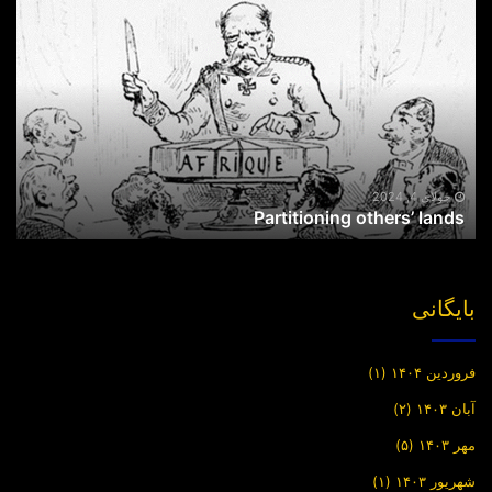
Partitioning
others’
lands
جولای 4, 2024
Partitioning others’ lands
بایگانی
فروردین ۱۴۰۴
(۱)
آبان ۱۴۰۳
(۲)
مهر ۱۴۰۳
(۵)
شهریور ۱۴۰۳
(۱)