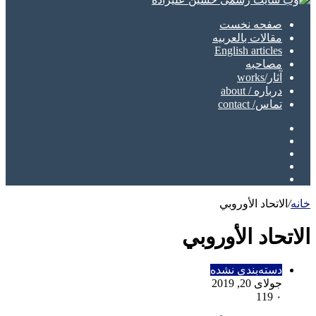
صفحه نخست
مقالات بالعربیه
English articles
مصاحبه
آثار/works
درباره / about
تماس/ contact
تلگرام
اینستاگرام
یوتیوب
توییتر
فیسبوک
خانه
/
الاتحاد الأوروبي
الاتحاد الأوروبي
دسته‌بندی نشده
جولای 20, 2019
119
۰