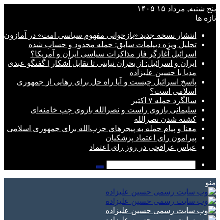
پنج شنبه, مرداد ۱۵ ۱۴۰۵
تازه ها
انتشار نسخه جدید «بازخوانی مفهوم سیاسی امت» در آمازون
تحلیل ویژه دیپلمات سابق: حمله محدود و حساب شده
اسرائیل آغازگر فاز مذاکرات سیاسی ایران و آمریکا؟
ایران و اسرائیل: از بحران نیابتی تا تقابل آشکار | گفتگو عبدی
مدیا با حسین علیزاده
پاسخ اسرائیل چیست و آیا راه حل برای رهایی از جمهوری
اسلامی است؟
سالگرد حمله ۷ اکتبر
سلیمانی بازوی راست و نصرالله بازوی چپ خامنه‌ای
کشته شدن نصرالله
معنا و پیام حمله به پیجرهای حزب‌الله برای جمهوری اسلامی
پیرامون رای اعتماد پزشکیان
عباس عراقچی در روز رای اعتماد
جستجو
برای
منو