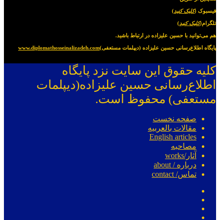
فیسبوک (
کلیک کنید
)
تلگرام(
کلیک کنید
)
هم می‌توانید با حسین علیزاده در ارتباط باشید.
پایگاه اطلاع‌رسانی حسین علیزاده (دیپلمات مستعفی)
www.diplomathosseinalizadeh.com
کلیه حقوق این سایت نزد پایگاه
اطلاع‌رسانی حسین علیزاده(دیپلمات
مستعفی) محفوظ است.
صفحه نخست
مقالات بالعربیه
English articles
مصاحبه
آثار/works
درباره / about
تماس/ contact
فیسبوک
توییتر
یوتیوب
اینستاگرام