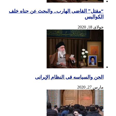
“مقتل” القاضی الهارب.. والبحث عن جناه خلف
الکوالیس
جولای 18, 2020
الجن والسیاسه فی النظام اﻹیرانی
مارس 27, 2020