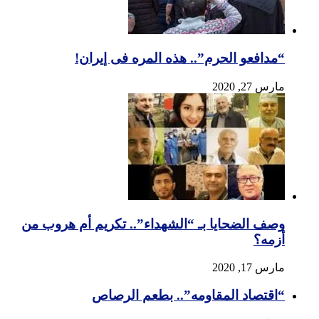
“مدافعو الحرم”.. هذه المره فی إیران!
مارس 27, 2020
وصف الضحایا بـ “الشهداء”.. تکریم أم هروب من
أزمه؟
مارس 17, 2020
“اقتصاد المقاومه”.. بطعم الرصاص