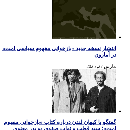
انتشار نسخه جدید «بازخوانی مفهوم سیاسی امت»
در آمازون
مارس 27, 2025
گفتگو با کیهان لندن درباره کتاب «بازخوانی مفهوم
امت»؛ سید قطب و نواب صفوی دو پدر معنوی