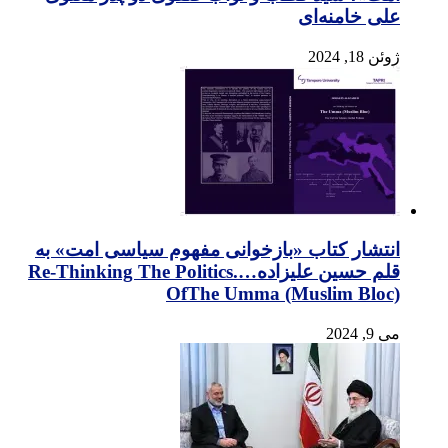
علی خامنه‌ای
ژوئن 18, 2024
انتشار کتاب «بازخوانی مفهوم سیاسی امت» به
قلم حسین علیزاده….Re-Thinking The Politics
OfThe Umma (Muslim Bloc)
می 9, 2024