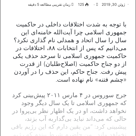
ژوئن 30, 2019
۰
125
زمان تقریبی مطالعه 5 دقیقه
با توجه به شدت اختلافات داخلی در حاکمیت
جمهوری اسلامی چرا آیت‌الله خامنه‌ای این
سال را سال اتحاد و همدلی نام گذاری نکرد؟
می‌دانیم که پس از انتخابات ۸۸، اختلافات در
حاکمیت جمهوری اسلامی تا سرحد حذف یکی
از دو جناح حاکمیت (اصلاح‌طلبان) از قدرت
پیش رفت. جناح حاکم، این حذف را در آوردن
«چشم فتنه» نام نهاده است.
جرج سوروس در ۴ مارس ۲۰۱۱ پیش‌بینی کرد
که جمهوری اسلامی تا یک سال دیگر وجود
نخواهد داشت، او در یک اظهار نظر بی‌پروا در
حالی که می‌داند نباید بی‌گداربه آب بزند،
پیشبینی‌ کرد: “من یقین دارم که این رژیم باقی
نخواهد ماند…من حاضرم شرط ببندم که رژیم