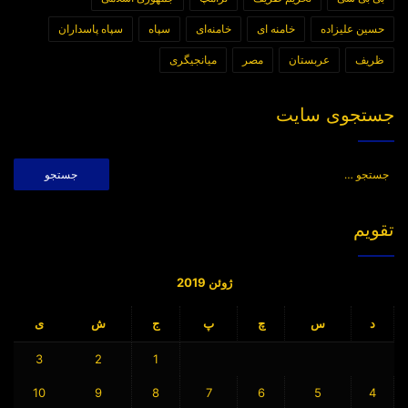
حسین علیزاده
خامنه ای
خامنه‌ای
سپاه
سپاه پاسداران
ظریف
عربستان
مصر
میانجیگری
جستجوی سایت
جستجو
برای:
تقویم
ژوئن 2019
د
س
چ
پ
ج
ش
ی
3
2
1
10
9
8
7
6
5
4