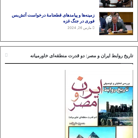
سوم: جهاد اقتصادی، فتنه اقتصادی یا بمب
زمینه‌ها و پیامدهای قطعنامهٔ درخواست آتش‌بس
ساعتی :
فوری در جنگ غزه
مارس 26, 2024
رهبر جمهوری اسلامی با اعلام جهاد اقتصادی
در حالی به پیشواز سال ۹۰ رفته که به خوبی
از اوضاع شکننده داخلی کشور آگاه است.
تاریخ روابط ایران و مصر: دو قدرت منطقه‌ای خاورمیانه
ظاهرا “جهاد اقتصادی” نسخه‌ای است که نظام
برای “فتنه اقتصادی” نوشته است .چه سخنی
گویاتر از اظهارات فرمانده نیروی انتظامی
می‌توان یافت که گفته بود “هم اینک
ضرب‌آهنگ فتنه‌ اقتصادی شروع شده است”
(۹/۷/۸۹). این در حالی است که احمدی‌نژاد با
ابراز نگرانی درباره اجرای طرح هدفمند کردن
یارانه ها گفت: “این قانون هنوز به طور کامل
اجرایی نشده …و باید مراقب بود که آسیبی به
آن وارد نشود چرا که دشمن از اجرای این
قانون سیلی خورده و چه‌ بسا به دنبال فتنه‌گری