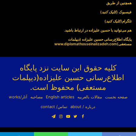
همچنین از طریق
فیسبوک (
کلیک کنید
)
تلگرام(
کلیک کنید
)
هم می‌توانید با حسین علیزاده در ارتباط باشید.
پایگاه اطلاع‌رسانی حسین علیزاده (دیپلمات
مستعفی)
www.diplomathosseinalizadeh.com
کلیه حقوق این سایت نزد پایگاه
اطلاع‌رسانی حسین علیزاده(دیپلمات
مستعفی) محفوظ است.
صفحه نخست
مقالات بالعربیه
English articles
مصاحبه
آثار/works
درباره / about
تماس/ contact
فیسبوک
توییتر
یوتیوب
اینستاگرام
تلگرام