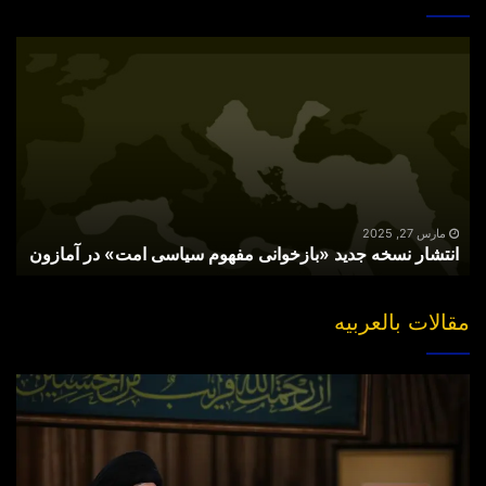
انتشار
نسخه
جدید
«بازخوانی
مفهوم
سیاسی
امت»
در
آمازون
مارس 27, 2025
انتشار نسخه جدید «بازخوانی مفهوم سیاسی امت» در آمازون
مقالات بالعربیه
“مقتل”
القاضی
الهارب..
والبحث
عن