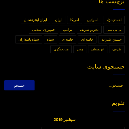
برچسب ها
احمدی نژاد
اسرائیل
امریکا
ایران
ایران اینترنشنال
بی بی سی
تحریم ظریف
ترامپ
جمهوری اسلامی
حسین علیزاده
خامنه ای
خامنه‌ای
سپاه
سپاه پاسداران
ظریف
عربستان
مصر
میانجیگری
جستجوی سایت
جستجو
برای:
تقویم
سپتامبر 2019