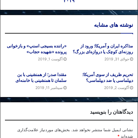
۲۰۱۹
یک دلار آمریکا شده بود و این یعنی یک دلار
آمریکا=۳۵,۰۰۰,۰۰۰,۰۰۰,۰۰۰,۰۰۰ دلار
زیمبابوه.
نوشته های مشابه
این وضعیت اسفبار اقتصاد نتیجه تحریم هایی
بود که بر زیمباوه اعمال شده بود و موگابه خود
مذاکره ایران و آمریکا؛ ورود از
«راننده بسیجی اسنپ» و بازخوانی
نیز به رهبری منفور مبدل شده بود که در
روزنه‌ای کوچک یا دروازه‌ای بزرگ؟
پرونده «شهیده حجاب»
اجلاس سازمان ملل با عنوان «مقابله بحران
جولای 31, 2019
آگوست 1, 2019
جهانیِ غذا» که به میزبانی ایتالیا در رم برگزار
شده بود از موگابه، رئیس‌جمهور زیمبابوه در
تحریم ظریف از سوی آمریکا؛
مقتدا صدر؛ از همنشینی با بن
دیپلماسی یا ضد دیپلماسی؟
سلمان تا همنشینی با خامنه‌ای
مراسم تشریفاتیِ شام، که به افتخار رهبران
آگوست 2, 2019
سپتامبر 11, 2019
حاضر در کنفرانس برپا شده‌ بود، دعوت به
عمل نیامد. (دیگر میهمانی که از او دعوت نشد
محمود احمدی نژاد رییس دولت وقت ایران
دیدگاهتان را بنویسید
بود. این سفر احمدی نژاد به ایتالیا تنها سفر او
به اروپا در طول ۸ سال بود که در آن با او به
نشانی ایمیل شما منتشر نخواهد شد.
بخش‌های موردنیاز علامت‌گذاری
چنین روشی مشابه موگابه برخورد شد.)
شده‌اند
*