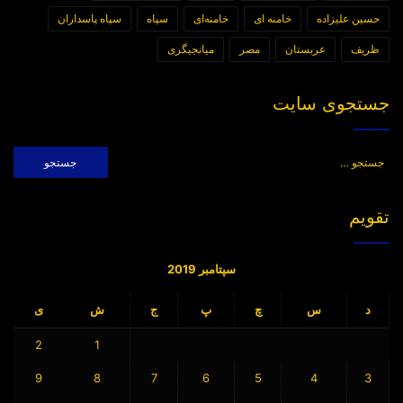
حسین علیزاده
خامنه ای
خامنه‌ای
سپاه
سپاه پاسداران
ظریف
عربستان
مصر
میانجیگری
جستجوی سایت
جستجو
برای:
تقویم
سپتامبر 2019
د
س
چ
پ
ج
ش
ی
2
1
9
8
7
6
5
4
3