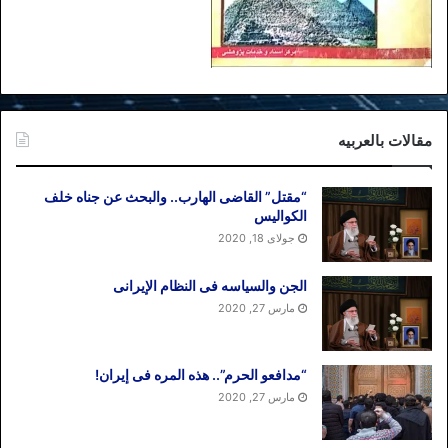
است.
تاریخ انتشار: ۱۲ سپتامبر ۲۰۱۹ / اینترنشنال
برچسب ها
افریقا
ماندلا
موگابه
مقالات بالعربیه
“مقتل” القاضی الهارب.. والبحث عن جناه خلف
الکوالیس
جولای 18, 2020
الجن والسیاسه فی النظام اﻹیرانی
مارس 27, 2020
“مدافعو الحرم”.. هذه المره فی إیران!
مارس 27, 2020