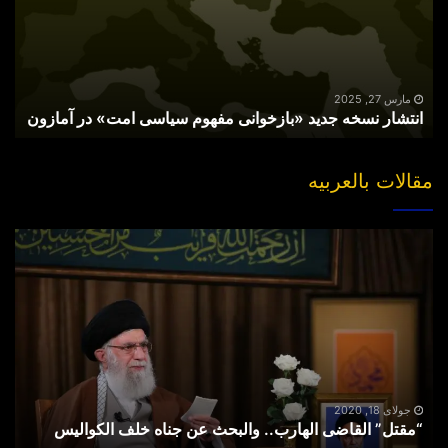
مفهوم
سیاسی
امت»
در
آمازون
مارس 27, 2025
انتشار نسخه جدید «بازخوانی مفهوم سیاسی امت» در آمازون
مقالات بالعربیه
“مقتل”
القاضی
الهارب..
والبحث
عن
جناه
خلف
الکوالیس
جولای 18, 2020
“مقتل” القاضی الهارب.. والبحث عن جناه خلف الکوالیس