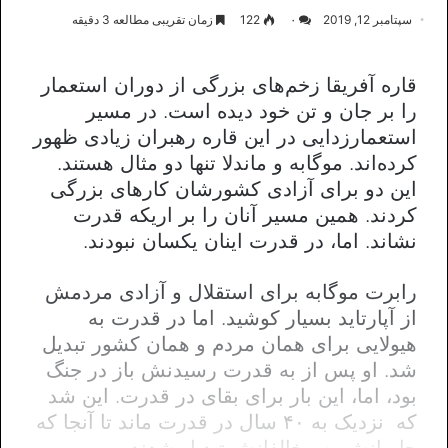
سپتامبر 12, 2019
۰
122
زمان تقریبی مطالعه 3 دقیقه
قاره آفریقا زخم‌های بزرگی از دوران استعمار
را بر جان و تن خود دیده است. در مسیر
استعمارزدایی در این قاره رهبران زیادی ظهور
کرده‌اند. موگابه و ماندلا تنها دو مثال هستند.
این دو برای آزادی کشورشان کارهای بزرگی
کردند. همین مسیر آنان را بر اریکه قدرت
نشاند. اما، در قدرت اینان یکسان نبودند.
رابرت موگابه برای استقلال و آزادی مردمش
از آپارتاید بسیار کوشید. اما در قدرت به
هیولایی برای همان مردم و همان کشور تبدیل
شد. او پس از به قدرت رسیدنش باز در جنگ
بود، اما، این بار برای بقای در قدرت. این شد
که نزدیک به ۴۰ سال در قدرت ماند تا آنجا که
حامیانش به مخالفانش تبدیل شدند.