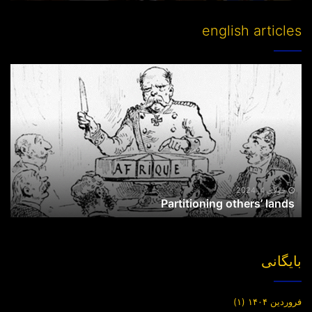
english articles
Partitioning
others’
lands
جولای 4, 2024
Partitioning others’ lands
بایگانی
فروردین ۱۴۰۴
(۱)