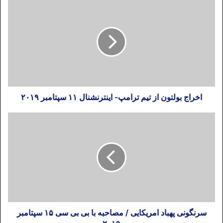
(۱۹۷۹) نظام انقلابی جمهوری اسلامی در آن
مستقر شده بود، احترام زایدالوصفی را برای
موگابه همراه اشت. اما چه شد که رهبران
انقلابی ایران برای مرگ رهبر انقلابی زیمباوه
حتی از ارسال پیام تسلیت دریغ کردند؟ از
کلیت جمهوری اسلامی، این فقط سخنگوی
وزارت خارجه بود که در کلماتی کوتاه مرگ
اخراج بولتون از تیم ترامپ- اینترنشنال ۱۱ سپتامبر ۲۰۱۹
موگابه را تسلیت گفت و دیگر هیچ.
داستان غمبار موگابه داستان تکراری رهبرانی
است که بالا رفتن از قدرت را بلد شدند ولی
راه پایین آمدن از قدرت را خیر. این شد که هم
میراث مبارزاتی خود را بر فنا داد و هم اقتصاد
کشورش را تا آنجا که در سال ۲۰۰۸ یعنی در
اوج قدرت موگابه، بانک مرکزی زیمبابوه اعلام
کرد ارزش ۳۵ کوادریلیون (هر کوادریلیون برابر
سرنگونی پهباد امریکایی / مصاحبه با بی بی سی ۱۵ سپتامبر
با هزار تریلیون) دلار زیمبابوه برابر با ارزش