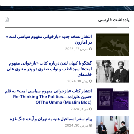
تحریر در می‌آورد، برگزیده بود تا آزادگان جهان
بدانند راه آزادی، بسی طولانی و پر مشقت
است.
یادداشت فارسی
در جوانی به جریان مبارزه مسلحانه علیه نظام
انتشار نسخه جدید «بازخوانی مفهوم سیاسی امت»
تبعیض نژادی آفریقای جنوبی (آپارتاید) پیوست.
در آمازون
مارس 27, 2025
در دادگاه محکوم و ۲۷ سال جوانی خود را در
زندان گذراند. پس از آزادی و با فروپاشی
گفتگو با کیهان لندن درباره کتاب «بازخوانی مفهوم
نظام آپارتاید، به عنوان نخستین رییس جمهور
امت»؛ سید قطب و نواب صفوی دو پدر معنوی علی
سیاهپوست آفریقای جنوبی برگزیده شد. در
خامنه‌ای
عظمت روح بلند او، همین بس که در اوج
ژوئن 18, 2024
محبوبیت، خود را بار دیگر نامزد ریاست
انتشار کتاب «بازخوانی مفهوم سیاسی امت» به قلم
جمهوری نکرد و پس از چهار سال از قدرت
حسین علیزاده….Re-Thinking The Politics
OfThe Umma (Muslim Bloc)
کناره گیری کرد.
می 9, 2024
پیام سفر اسماعیل هنیه به تهران و آینده جنگ غزه
در احترام برای این مرد بزرگ، همین بس که
مارس 30, 2024
۲۵۰ جایزه از جمله جایزه صلح نوبل به او تعلق