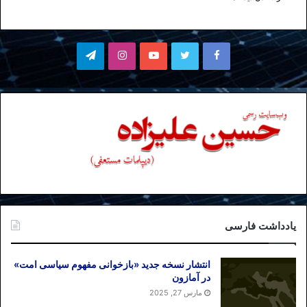
فیسبوک
توییتر
یوتیوب
اینستاگرام
تلگرام
یادداشت فارسی
انتشار نسخه جدید «بازخوانی مفهوم سیاسی امت»
در آمازون
مارس 27, 2025