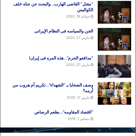
“مقتل” القاضی الهارب.. والبحث عن جناه خلف
الکوالیس
جولای 18, 2020
الجن والسیاسه فی النظام اﻹیرانی
مارس 27, 2020
“مدافعو الحرم”.. هذه المره فی إیران!
مارس 27, 2020
وصف الضحایا بـ “الشهداء”.. تکریم أم هروب من
أزمه؟
مارس 17, 2020
“اقتصاد المقاومه”.. بطعم الرصاص
دسامبر 1, 2019