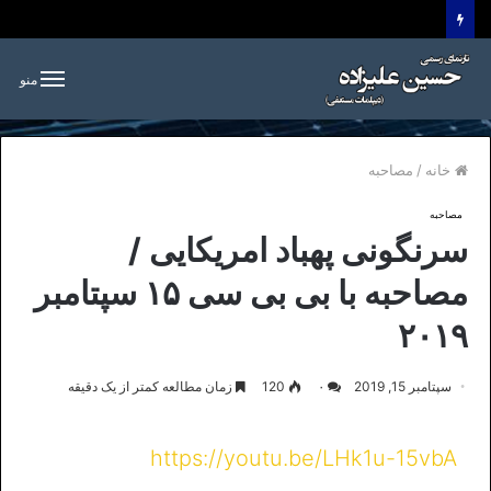
منو
خانه
/
مصاحبه
مصاحبه
سرنگونی پهباد امریکایی /
مصاحبه با بی بی سی ۱۵ سپتامبر
۲۰۱۹
سپتامبر 15, 2019
۰
120
زمان مطالعه کمتر از یک دقیقه
https://youtu.be/LHk1u-15vbA