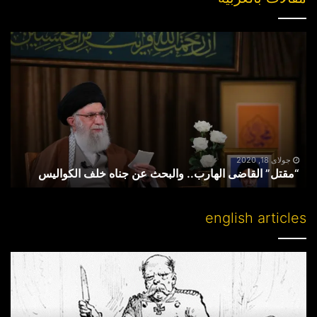
“مقتل”
القاضی
الهارب..
والبحث
عن
جناه
خلف
الکوالیس
جولای 18, 2020
“مقتل” القاضی الهارب.. والبحث عن جناه خلف الکوالیس
english articles
Partitioning
others’
lands