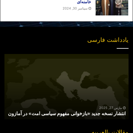
خامنه‌ای
سپتامبر 30, 2024
یادداشت فارسی
انتشار
نسخه
جدید
«بازخوانی
مفهوم
سیاسی
امت»
در
آمازون
مارس 27, 2025
انتشار نسخه جدید «بازخوانی مفهوم سیاسی امت» در آمازون
مقالات بالعربیه