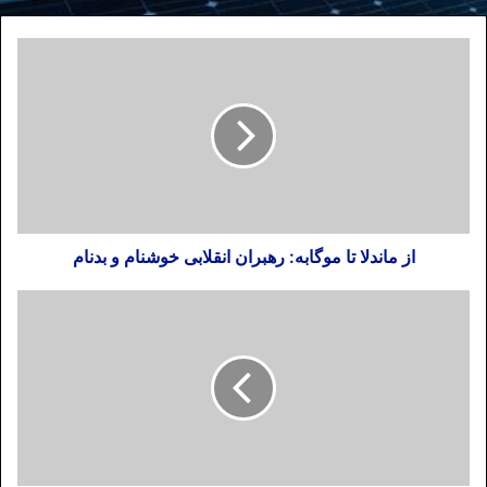
از ماندلا تا موگابه: رهبران انقلابی خوشنام و بدنام