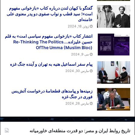
گفتگو با کیهان لندن درباره کتاب «بازخوانی مفهوم
امت»؛ سید قطب و نواب صفوی دو پدر معنوی علی
خامنه‌ای
ژوئن 18, 2024
انتشار کتاب «بازخوانی مفهوم سیاسی امت» به قلم
حسین علیزاده….Re-Thinking The Politics
OfThe Umma (Muslim Bloc)
می 9, 2024
پیام سفر اسماعیل هنیه به تهران و آینده جنگ غزه
مارس 30, 2024
زمینه‌ها و پیامدهای قطعنامهٔ درخواست آتش‌بس
فوری در جنگ غزه
مارس 26, 2024
تاریخ روابط ایران و مصر: دو قدرت منطقه‌ای خاورمیانه