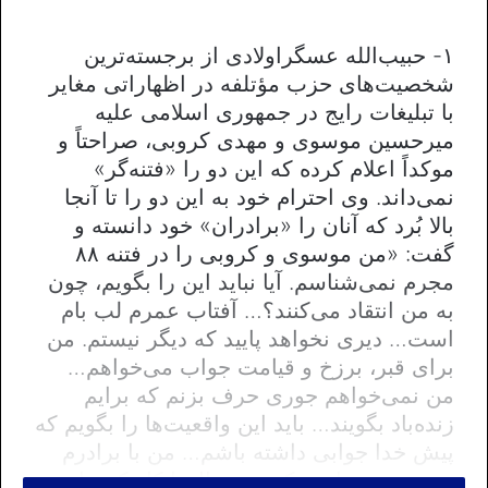
۱- حبیب‌الله عسگراولادی از برجسته‌ترین
شخصیت‌های حزب مؤتلفه در اظهاراتی مغایر
با تبلیغات رایج در جمهوری اسلامی علیه
میرحسین موسوی و مهدی کروبی، صراحتاً و
موکداً اعلام کرده که این دو را «فتنه‌گر»
نمی‌داند. وی احترام خود به این دو را تا آنجا
بالا بُرد که آنان را «برادران» خود دانسته و
گفت: «من موسوی و کروبی را در فتنه ۸۸
مجرم نمی‌شناسم. آیا نباید این را بگویم، چون
به من انتقاد می‌کنند؟… آفتاب عمرم لب بام
است… دیری نخواهد پایید که دیگر نیستم. من
برای قبر، برزخ و قیامت جواب می‌خواهم…
من نمی‌خواهم جوری حرف بزنم که برایم
زنده‌باد بگویند… باید این واقعیت‌ها را بگویم که
پیش خدا جوابی داشته باشم… من با برادرم
موسوی و برادرم کروبی سال‌ها کار کرده‌ام،