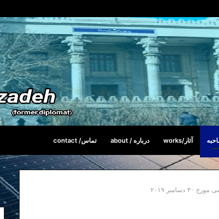
حبه
آثار/works
درباره / about
تماس/ contact
دسامبر ۲۰۱۹