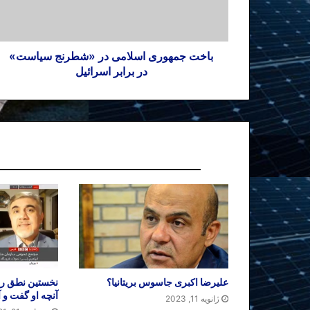
باخت جمهوری اسلامی در «شطرنج سیاست»
در برابر اسرائیل
نوشته های مشابه
علیرضا اکبری جاسوس بریتانیا؟
نخستین نطق رئ
آنچه او گفت و 
ژانویه 11, 2023