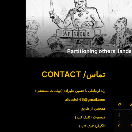
other
lan
جولای 4, 2024
Partitioning others’ lands
تماس/ CONTACT
راه ارتباطی با حسین علیزاده (دیپلمات مستعفی)
alizadeh65@gmail.com
ی
همچنین از طریق
2
فیسبوک (
کلیک کنید
)
9
تلگرام(
کلیک کنید
)