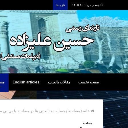
جمعه, مرداد ۱۶ ۱۴۰۵
تازه ها
صفحه نخست
مقالات بالعربیه
English articles
مصا
خانه
/
مصاحبه
/
مسأله دو تابعیتی ها در مصاحبه با بی بی سی مورخ ۳۰ 
مصاحبه