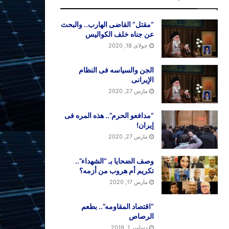
“مقتل” القاضی الهارب.. والبحث
عن جناه خلف الکوالیس
جولای 18, 2020
الجن والسیاسه فی النظام
اﻹیرانی
مارس 27, 2020
“مدافعو الحرم”.. هذه المره فی
إیران!
مارس 27, 2020
وصف الضحایا بـ “الشهداء”..
تکریم أم هروب من أزمه؟
مارس 17, 2020
“اقتصاد المقاومه”.. بطعم
الرصاص
دسامبر 1, 2019