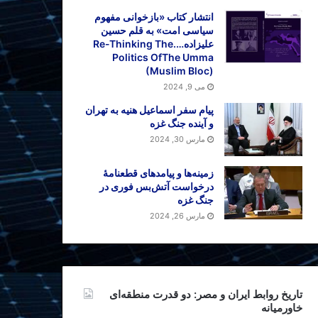
انتشار کتاب «بازخوانی مفهوم
سیاسی امت» به قلم حسین
علیزاده….Re-Thinking The
Politics OfThe Umma
(Muslim Bloc)
می 9, 2024
پیام سفر اسماعیل هنیه به تهران
و آینده جنگ غزه
مارس 30, 2024
زمینه‌ها و پیامدهای قطعنامهٔ
درخواست آتش‌بس فوری در
جنگ غزه
مارس 26, 2024
تاریخ روابط ایران و مصر: دو قدرت منطقه‌ای
خاورمیانه