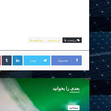
برچسب ها
بی بی سی
دو تابعیتی‌ها
لینکداین
تا
فیسبوک
توییتر
بعدی را بخوانید
مصاحبه