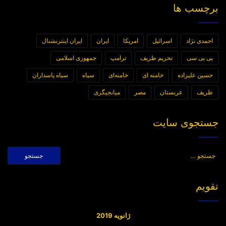
برچسب ها
احمدی نژاد
اسرائیل
امریکا
ایران
ایران اینترنشنال
بی بی سی
تحریم ظریف
ترامپ
جمهوری اسلامی
حسین علیزاده
خامنه ای
خامنه‌ای
سپاه
سپاه پاسداران
ظریف
عربستان
مصر
میانجیگری
جستجوی سایت
جستجو
برای:
تقویم
ژانویه 2019