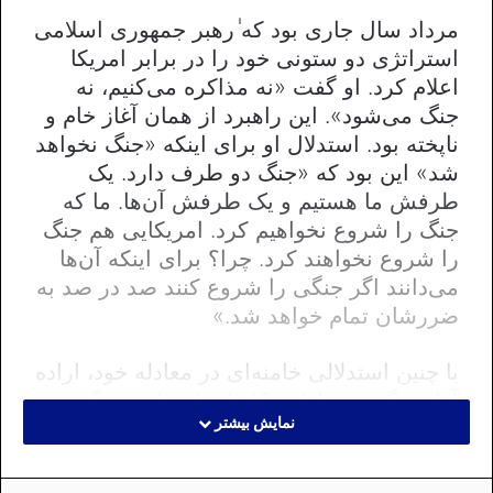
مرداد سال جاری بود که ٰرهبر جمهوری اسلامی
استراتژی دو ستونی خود را در برابر امریکا
اعلام کرد. او گفت «نه مذاکره می‌کنیم، نه
جنگ می‌شود». این راهبرد از همان آغاز خام و
ناپخته بود. استدلال او برای اینکه «جنگ نخواهد
شد» این بود که «جنگ دو طرف دارد. یک
طرفش ما هستیم و یک طرفش آن‌ها. ما که
جنگ را شروع نخواهیم کرد. امریکایی هم جنگ
را شروع نخواهند کرد. چرا؟ برای اینکه آن‌ها
می‌دانند اگر جنگی را شروع کنند صد در صد به
ضررشان تمام خواهد شد.»
با چنین استدلالی خامنه‌ای در معادله خود، اراده
آغاز جنگ توسط امریکا را برابر با صفر گرفته
نمایش بیشتر
بود. این دوگانه رهبر جمهوری اسلامی با
عملیات نظامی امریکا در ۱۳ دی ۹۸ که منتهی
به کشته شدن سردار پاسدار قاسم سلیمانی،