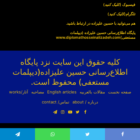
فیسبوک (
کلیک کنید
)
تلگرام(
کلیک کنید
)
هم می‌توانید با حسین علیزاده در ارتباط باشید.
پایگاه اطلاع‌رسانی حسین علیزاده (دیپلمات
مستعفی)
www.diplomathosseinalizadeh.com
کلیه حقوق این سایت نزد پایگاه
اطلاع‌رسانی حسین علیزاده(دیپلمات
مستعفی) محفوظ است.
صفحه نخست
مقالات بالعربیه
English articles
مصاحبه
آثار/works
درباره / about
تماس/ contact
فیسبوک
توییتر
یوتیوب
اینستاگرام
تلگرام