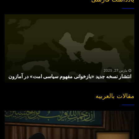
انتشار
نسخه
جدید
«بازخوانی
مفهوم
سیاسی
امت»
در
آمازون
مارس 27, 2025
انتشار نسخه جدید «بازخوانی مفهوم سیاسی امت» در آمازون
مقالات بالعربیه
“مقتل”
القاضی
الهارب..
والبحث