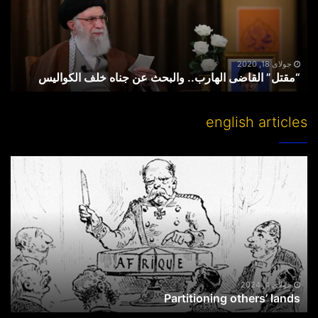
عن
جناه
خلف
الکوالیس
جولای 18, 2020
“مقتل” القاضی الهارب.. والبحث عن جناه خلف الکوالیس
english articles
Partitioning
others’
lands
جولای 4, 2024
Partitioning others’ lands