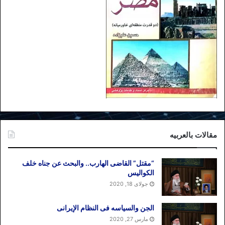
قربانی شکاف دولت و ملت دانست و نه
صرفا حمله امریکا. حمله امریکا به دلیل
شکاف عمیقی است که میان مردم و نظام رخ
داده است. از همین جا می‌توان نتیجه گرفت
که تا هنگامی جمهوری اسلامی ترس و واهمه
از اعتراضات مردم دارد مطلقا فاقد توانایی
برای انتقامجویی موثر از امریکاست.
تاریخ انتشار: ۵ ژانویه ۲۰۲۰ / اینترنشنال
مقالات بالعربیه
برچسب ها
ترامپ
خامنه ای
دوگانه نه جنگ نه مذاکره
قاسم سلیمانی
“مقتل” القاضی الهارب.. والبحث عن جناه خلف
الکوالیس
جولای 18, 2020
الجن والسیاسه فی النظام اﻹیرانی
مارس 27, 2020