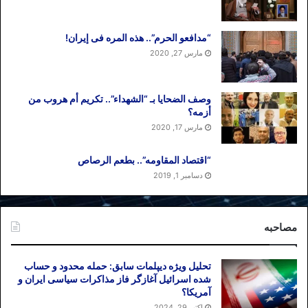
“مدافعو الحرم”.. هذه المره فی إیران!
مارس 27, 2020
وصف الضحایا بـ “الشهداء”.. تکریم أم هروب من
أزمه؟
مارس 17, 2020
“اقتصاد المقاومه”.. بطعم الرصاص
دسامبر 1, 2019
مصاحبه
تحلیل ویژه دیپلمات سابق: حمله محدود و حساب
شده اسرائیل آغازگر فاز مذاکرات سیاسی ایران و
آمریکا؟
اکتبر 29, 2024