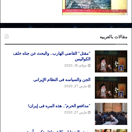
مقالات بالعربیه
“مقتل” القاضی الهارب.. والبحث عن جناه خلف
الکوالیس
جولای 18, 2020
الجن والسیاسه فی النظام اﻹیرانی
مارس 27, 2020
“مدافعو الحرم”.. هذه المره فی إیران!
مارس 27, 2020
وصف الضحایا بـ “الشهداء”.. تکریم أم هروب من