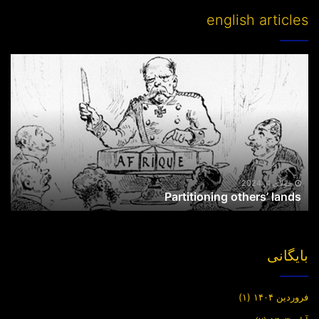
english articles
Partitioning
others’
lands
جولای 4, 2024
Partitioning others’ lands
بایگانی
فروردین ۱۴۰۴
(۱)