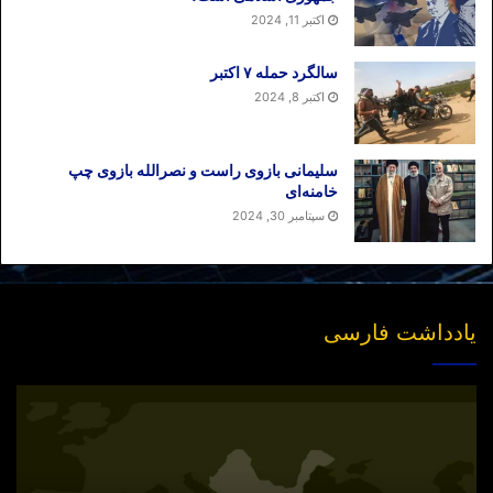
اکتبر 11, 2024
سالگرد حمله ۷ اکتبر
اکتبر 8, 2024
سلیمانی بازوی راست و نصرالله بازوی چپ
خامنه‌ای
سپتامبر 30, 2024
یادداشت فارسی
انتشار
نسخه
جدید
«بازخوانی
مفهوم