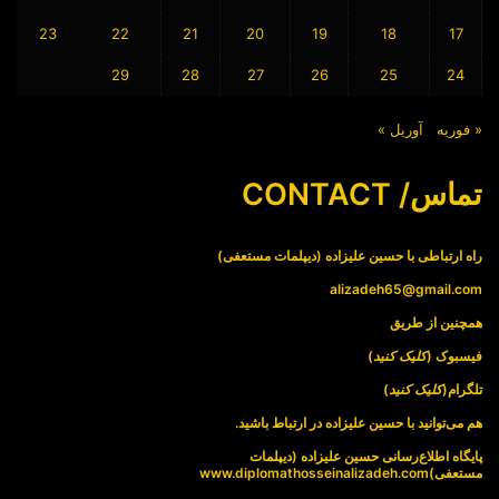
23
22
21
20
19
18
17
29
28
27
26
25
24
« فوریه
آوریل »
تماس/ CONTACT
راه ارتباطی با حسین علیزاده (دیپلمات مستعفی)
alizadeh65@gmail.com
همچنین از طریق
فیسبوک (
کلیک کنید
)
تلگرام(
کلیک کنید
)
هم می‌توانید با حسین علیزاده در ارتباط باشید.
پایگاه اطلاع‌رسانی حسین علیزاده (دیپلمات
مستعفی)
www.diplomathosseinalizadeh.com