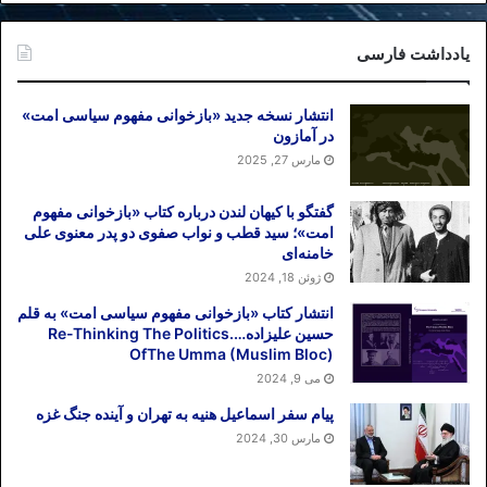
تاریخ انتشار: ۱۴ مارس ۲۰۲۰ / اینترنشنال
یادداشت فارسی
برچسب ها
بحران بنزین
بحران های ۹۸
بحران هواپیمای اوکراینی
انتشار نسخه جدید «بازخوانی مفهوم سیاسی امت»
شهید
کرونا
در آمازون
مارس 27, 2025
گفتگو با کیهان لندن درباره کتاب «بازخوانی مفهوم
امت»؛ سید قطب و نواب صفوی دو پدر معنوی علی
خامنه‌ای
ژوئن 18, 2024
انتشار کتاب «بازخوانی مفهوم سیاسی امت» به قلم
حسین علیزاده….Re-Thinking The Politics
OfThe Umma (Muslim Bloc)
می 9, 2024
پیام سفر اسماعیل هنیه به تهران و آینده جنگ غزه
مارس 30, 2024