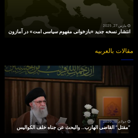
سیاسی
امت»
در
آمازون
مارس 27, 2025
انتشار نسخه جدید «بازخوانی مفهوم سیاسی امت» در آمازون
مقالات بالعربیه
“مقتل”
القاضی
الهارب..
والبحث
عن
جناه
خلف
الکوالیس
جولای 18, 2020
“مقتل” القاضی الهارب.. والبحث عن جناه خلف الکوالیس