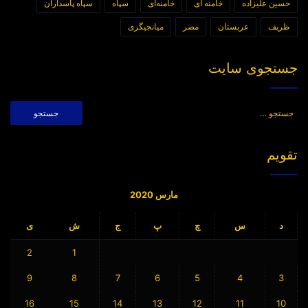
حسین علیزاده
خامنه ای
خامنه‌ای
سپاه
سپاه پاسداران
ظریف
عربستان
مصر
میانجیگری
جستجوی سایت
جستجو
برای:
تقویم
مارس 2020
د
س
چ
پ
ج
ش
ی
2
1
9
8
7
6
5
4
3
16
15
14
13
12
11
10