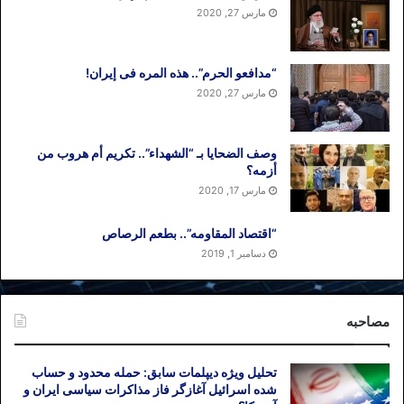
مارس 27, 2020
“مدافعو الحرم”.. هذه المره فی إیران!
مارس 27, 2020
وصف الضحایا بـ “الشهداء”.. تکریم أم هروب من
أزمه؟
مارس 17, 2020
“اقتصاد المقاومه”.. بطعم الرصاص
دسامبر 1, 2019
مصاحبه
تحلیل ویژه دیپلمات سابق: حمله محدود و حساب
شده اسرائیل آغازگر فاز مذاکرات سیاسی ایران و