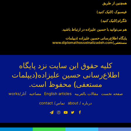
همچنین از طریق
فیسبوک (
کلیک کنید
)
تلگرام(
کلیک کنید
)
هم می‌توانید با حسین علیزاده در ارتباط باشید.
پایگاه اطلاع‌رسانی حسین علیزاده (دیپلمات
مستعفی)
www.diplomathosseinalizadeh.com
کلیه حقوق این سایت نزد پایگاه
اطلاع‌رسانی حسین علیزاده(دیپلمات
مستعفی) محفوظ است.
صفحه نخست
مقالات بالعربیه
English articles
مصاحبه
آثار/works
درباره / about
تماس/ contact
فیسبوک
توییتر
یوتیوب
اینستاگرام
تلگرام