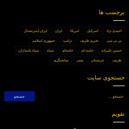
برچسب ها
احمدی نژاد
اسرائیل
امریکا
ایران
ایران اینترنشنال
بی بی سی
تحریم ظریف
ترامپ
جمهوری اسلامی
حسین علیزاده
خامنه ای
خامنه‌ای
سپاه
سپاه پاسداران
ظریف
عربستان
مصر
میانجیگری
جستجوی سایت
جستجو
برای:
تقویم