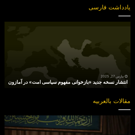
یادداشت فارسی
انتشار
نسخه
جدید
«بازخوانی
مفهوم
سیاسی
امت»
در
آمازون
مارس 27, 2025
انتشار نسخه جدید «بازخوانی مفهوم سیاسی امت» در آمازون
مقالات بالعربیه
“مقتل”
القاضی
الهارب..