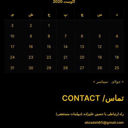
آگوست 2020
د
س
چ
پ
ج
ش
ی
3
2
1
10
9
8
7
6
5
4
17
16
15
14
13
12
11
24
23
22
21
20
19
18
31
30
29
28
27
26
25
« جولای
سپتامبر »
تماس/ CONTACT
راه ارتباطی با حسین علیزاده (دیپلمات مستعفی)
alizadeh65@gmail.com