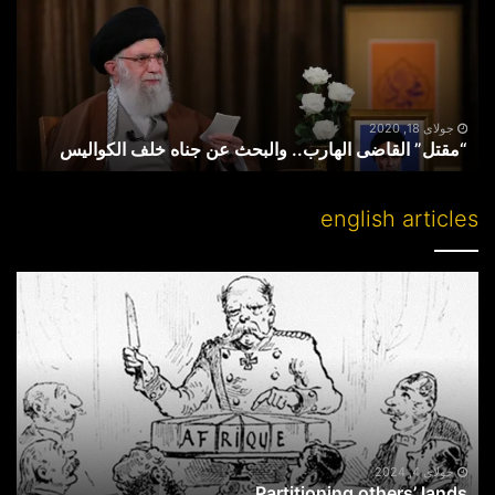
والبحث
عن
جناه
خلف
الکوالیس
جولای 18, 2020
“مقتل” القاضی الهارب.. والبحث عن جناه خلف الکوالیس
english articles
Partitioning
others’
lands
جولای 4, 2024
Partitioning others’ lands