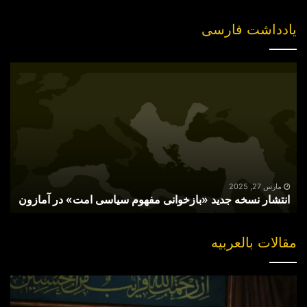
یادداشت فارسی
انتشار
نسخه
جدید
«بازخوانی
مفهوم
سیاسی
امت»
در
آمازون
مارس 27, 2025
انتشار نسخه جدید «بازخوانی مفهوم سیاسی امت» در آمازون
مقالات بالعربیه
“مقتل”
القاضی