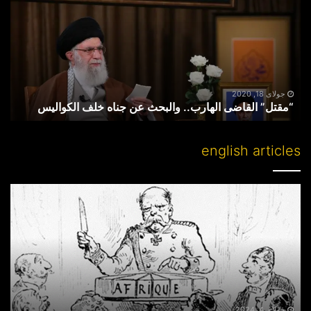
الهارب..
والبحث
عن
جناه
خلف
الکوالیس
جولای 18, 2020
“مقتل” القاضی الهارب.. والبحث عن جناه خلف الکوالیس
english articles
Partitioning
others’
lands
جولای 4, 2024