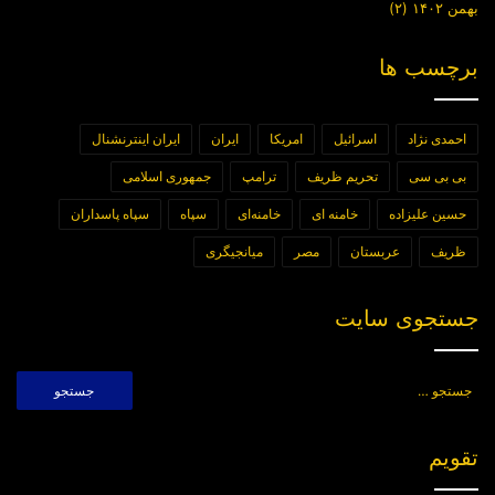
بهمن ۱۴۰۲
(۲)
برچسب ها
احمدی نژاد
اسرائیل
امریکا
ایران
ایران اینترنشنال
بی بی سی
تحریم ظریف
ترامپ
جمهوری اسلامی
حسین علیزاده
خامنه ای
خامنه‌ای
سپاه
سپاه پاسداران
ظریف
عربستان
مصر
میانجیگری
جستجوی سایت
جستجو
برای:
تقویم