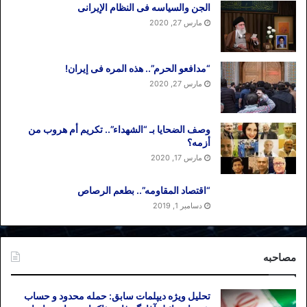
الجن والسیاسه فی النظام اﻹیرانی
مارس 27, 2020
“مدافعو الحرم”.. هذه المره فی إیران!
مارس 27, 2020
وصف الضحایا بـ “الشهداء”.. تکریم أم هروب من
أزمه؟
مارس 17, 2020
“اقتصاد المقاومه”.. بطعم الرصاص
دسامبر 1, 2019
مصاحبه
تحلیل ویژه دیپلمات سابق: حمله محدود و حساب