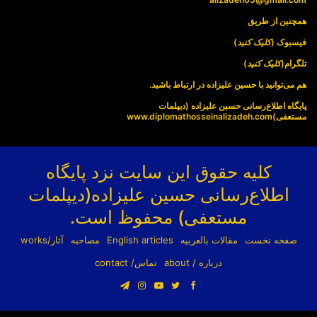
همچنین از طریق
فیسبوک (
کلیک کنید
)
تلگرام(
کلیک کنید
)
هم می‌توانید با حسین علیزاده در ارتباط باشید.
پایگاه اطلاع‌رسانی حسین علیزاده (دیپلمات
مستعفی)
www.diplomathosseinalizadeh.com
کلیه حقوق این سایت نزد پایگاه
اطلاع‌رسانی حسین علیزاده(دیپلمات
مستعفی) محفوظ است.
صفحه نخست
مقالات بالعربیه
English articles
مصاحبه
آثار/works
درباره / about
تماس/ contact
فیسبوک
توییتر
یوتیوب
اینستاگرام
تلگرام