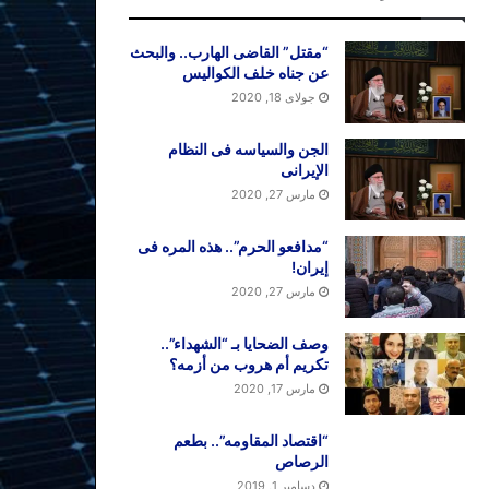
“مقتل” القاضی الهارب.. والبحث
عن جناه خلف الکوالیس
جولای 18, 2020
الجن والسیاسه فی النظام
اﻹیرانی
مارس 27, 2020
“مدافعو الحرم”.. هذه المره فی
إیران!
مارس 27, 2020
وصف الضحایا بـ “الشهداء”..
تکریم أم هروب من أزمه؟
مارس 17, 2020
“اقتصاد المقاومه”.. بطعم
الرصاص
دسامبر 1, 2019