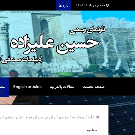
جمعه, مرداد ۱۶ ۱۴۰۵
تازه ها
صفحه نخست
مقالات بالعربیه
English articles
مصا
خانه
/
مصاحبه
/
موضع ایران در بحران قره باغ در چشم انداز بامدادی
مصاحبه