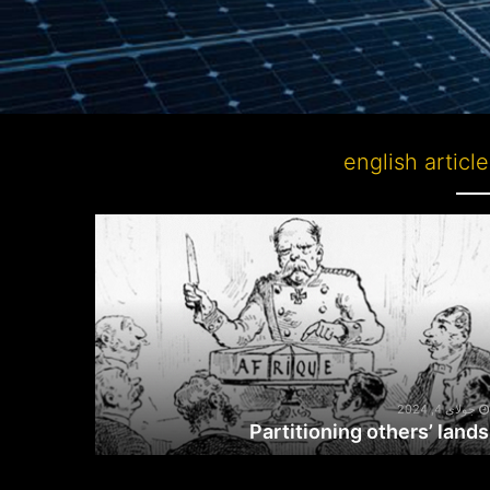
english articl
Partitioni
other
lan
جولای 4, 2024
Partitioning others’ lands