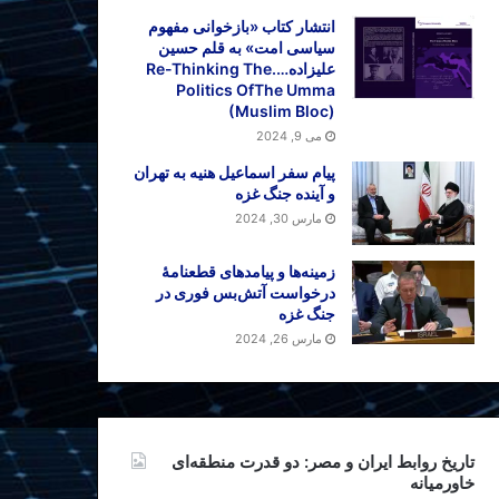
انتشار کتاب «بازخوانی مفهوم
سیاسی امت» به قلم حسین
علیزاده….Re-Thinking The
Politics OfThe Umma
(Muslim Bloc)
می 9, 2024
پیام سفر اسماعیل هنیه به تهران
و آینده جنگ غزه
مارس 30, 2024
زمینه‌ها و پیامدهای قطعنامهٔ
درخواست آتش‌بس فوری در
جنگ غزه
مارس 26, 2024
تاریخ روابط ایران و مصر: دو قدرت منطقه‌ای
خاورمیانه