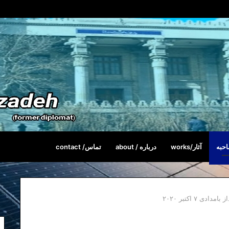
حبه
آثار/works
درباره / about
تماس/ contact
 ۷ اکتبر ۲۰۲۰