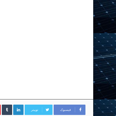
لینکداین
تا
فیسبوک
توییتر