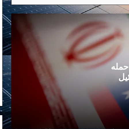
تحلیل ویژه دیپلمات سابق: حمله محدود و
حساب شده اسرائیل آغازگر فاز مذاکرات
سیاسی ایران و آمریکا؟
ایران و اسرائیل: از بحران نیابتی تا تقابل
آشکار | گفتگو عبدی مدیا با حسین علیزاده
حمله
پاسخ اسرائیل چیست و آیا راه حل برای
رهایی از جمهوری اسلامی است؟
یل
 ایران
سالگرد حمله ۷ اکتبر
سلیمانی بازوی راست و نصرالله بازوی
چپ خامنه‌ای