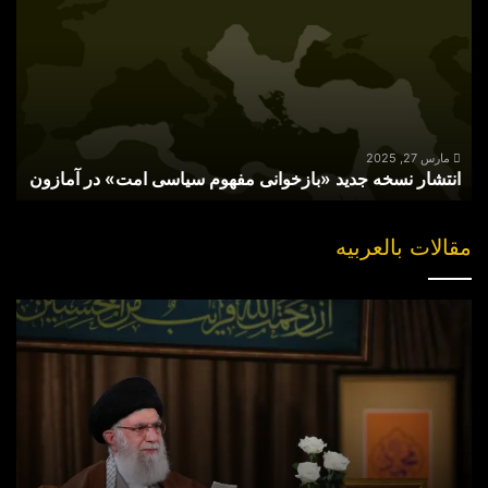
جدید
«بازخوانی
مفهوم
سیاسی
امت»
در
آمازون
مارس 27, 2025
انتشار نسخه جدید «بازخوانی مفهوم سیاسی امت» در آمازون
مقالات بالعربیه
“مقتل”
القاضی
الهارب..
والبحث
عن
جناه
خلف
الکوالیس