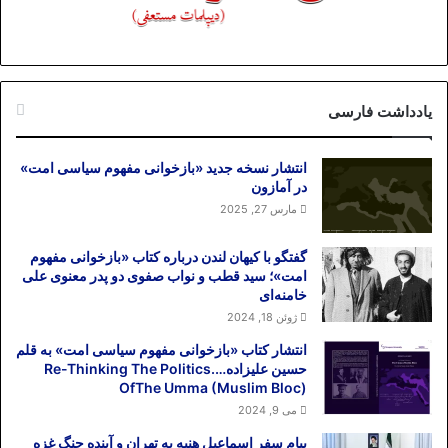
یادداشت فارسی
انتشار نسخه جدید «بازخوانی مفهوم سیاسی امت»
در آمازون
مارس 27, 2025
گفتگو با کیهان لندن درباره کتاب «بازخوانی مفهوم
امت»؛ سید قطب و نواب صفوی دو پدر معنوی علی
خامنه‌ای
ژوئن 18, 2024
انتشار کتاب «بازخوانی مفهوم سیاسی امت» به قلم
حسین علیزاده….Re-Thinking The Politics
OfThe Umma (Muslim Bloc)
می 9, 2024
پیام سفر اسماعیل هنیه به تهران و آینده جنگ غزه