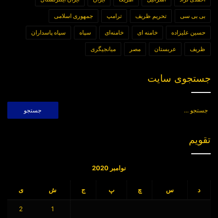
بی بی سی
تحریم ظریف
ترامپ
جمهوری اسلامی
حسین علیزاده
خامنه ای
خامنه‌ای
سپاه
سپاه پاسداران
ظریف
عربستان
مصر
میانجیگری
جستجوی سایت
جستجو
برای:
تقویم
نوامبر 2020
د
س
چ
پ
ج
ش
ی
2
1