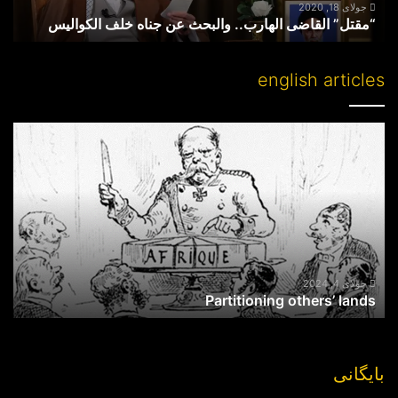
جولای 18, 2020
“مقتل” القاضی الهارب.. والبحث عن جناه خلف الکوالیس
english articles
Partitioning
others’
lands
جولای 4, 2024
Partitioning others’ lands
بایگانی