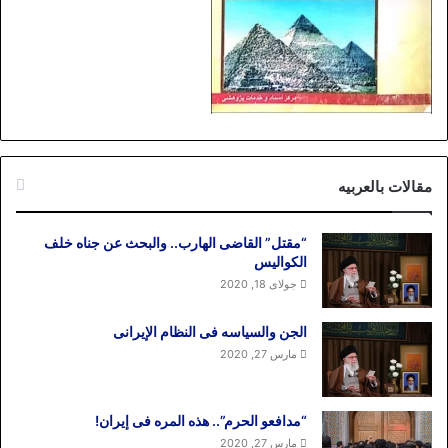
مقالات بالعربیه
“مقتل” القاضی الهارب.. والبحث عن جناه خلف
الکوالیس
جولای 18, 2020
الجن والسیاسه فی النظام اﻹیرانی
مارس 27, 2020
“مدافعو الحرم”.. هذه المره فی إیران!
مارس 27, 2020