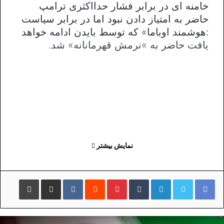
خامنه ای در برابر فشار حدااکثری ترامپ
حاضر به امتیاز دادن نبود اما در برابر سیاست
:هوشمند اوباما» که توسط بایدن ادامه خواهد
یافت حاضر به »نرمش قهرمانانه» شد.
نمایش بیشتر
لینکداین
تامبلر
پینتریست
Reddit
VKontakte
اشتراک گذاری با ایمیل
چاپ