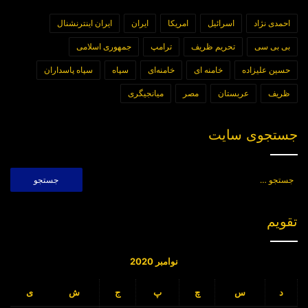
احمدی نژاد
اسرائیل
امریکا
ایران
ایران اینترنشنال
بی بی سی
تحریم ظریف
ترامپ
جمهوری اسلامی
حسین علیزاده
خامنه ای
خامنه‌ای
سپاه
سپاه پاسداران
ظریف
عربستان
مصر
میانجیگری
جستجوی سایت
جستجو
برای:
تقویم
نوامبر 2020
د
س
چ
پ
ج
ش
ی