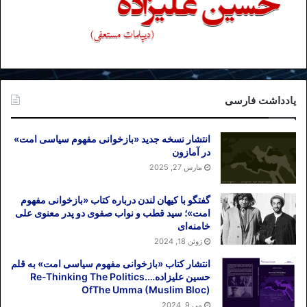
یادداشت فارسی
انتشار نسخه جدید «بازخوانی مفهوم سیاسی امت»
در آمازون
مارس 27, 2025
گفتگو با کیهان لندن درباره کتاب «بازخوانی مفهوم
امت»؛ سید قطب و نواب صفوی دو پدر معنوی علی
خامنه‌ای
ژوئن 18, 2024
انتشار کتاب «بازخوانی مفهوم سیاسی امت» به قلم
حسین علیزاده….Re-Thinking The Politics
OfThe Umma (Muslim Bloc)
می 9, 2024