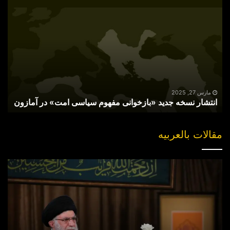
انتشار
نسخه
جدید
«بازخوانی
مفهوم
سیاسی
امت»
در
آمازون
مارس 27, 2025
انتشار نسخه جدید «بازخوانی مفهوم سیاسی امت» در آمازون
مقالات بالعربیه
“مقتل”
القاضی
الهارب..
والبحث
عن
جناه
خلف