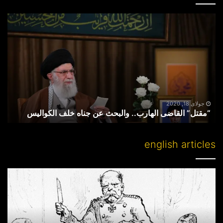
“مقتل”
القاضی
الهارب..
والبحث
عن
جناه
خلف
الکوالیس
جولای 18, 2020
“مقتل” القاضی الهارب.. والبحث عن جناه خلف الکوالیس
english articles
Partitioning
others’
lands