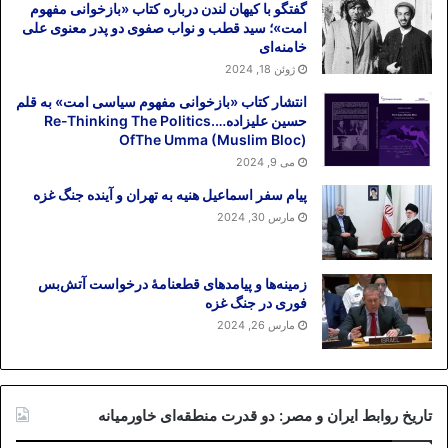
گفتگو با کیهان لندن درباره کتاب «بازخوانی مفهوم
امت»؛ سید قطب و نواب صفوی دو پدر معنوی علی
خامنه‌ای
ژوئن 18, 2024
انتشار کتاب «بازخوانی مفهوم سیاسی امت» به قلم
حسین علیزاده….Re-Thinking The Politics
OfThe Umma (Muslim Bloc)
می 9, 2024
پیام سفر اسماعیل هنیه به تهران و آینده جنگ غزه
مارس 30, 2024
زمینه‌ها و پیامدهای قطعنامهٔ درخواست آتش‌بس
فوری در جنگ غزه
مارس 26, 2024
تاریخ روابط ایران و مصر: دو قدرت منطقه‌ای خاورمیانه