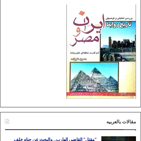
مقالات بالعربیه
“مقتل” القاضی الهارب.. والبحث عن جناه خلف