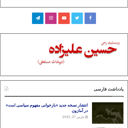
فیسبوک
توییتر
یوتیوب
اینستاگرام
تلگرام
یادداشت فارسی
انتشار نسخه جدید «بازخوانی مفهوم سیاسی امت»
در آمازون
مارس 27, 2025