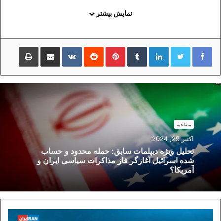
نمایش بیشتر
لینکداین
تامبلر
پینتریست
Reddit
VKontakte
اشتراک گذاری با ایمیل
چاپ
مصاحبه
اکتبر 29, 2024
تحلیل ویژه دیپلمات سابق: حمله محدود و حساب
شده اسرائیل آغازگر فاز مذاکرات سیاسی ایران و
آمریکا؟