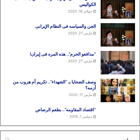
الکوالیس
جولای 18, 2020
الجن والسیاسه فی النظام اﻹیرانی
مارس 27, 2020
“مدافعو الحرم”.. هذه المره فی إیران!
مارس 27, 2020
وصف الضحایا بـ “الشهداء”.. تکریم أم هروب من
أزمه؟
مارس 17, 2020
“اقتصاد المقاومه”.. بطعم الرصاص
دسامبر 1, 2019