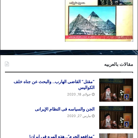
مقالات بالعربیه
“مقتل” القاضی الهارب.. والبحث عن جناه خلف
الکوالیس
جولای 18, 2020
الجن والسیاسه فی النظام اﻹیرانی
مارس 27, 2020
“مدافعو الحرم”.. هذه المره فی إیران!