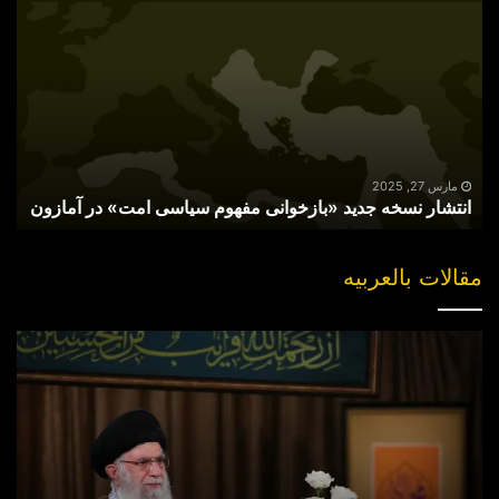
نسخه
جدید
«بازخوانی
مفهوم
سیاسی
امت»
در
آمازون
مارس 27, 2025
انتشار نسخه جدید «بازخوانی مفهوم سیاسی امت» در آمازون
مقالات بالعربیه
“مقتل”
القاضی
الهارب..
والبحث
عن
جناه
خلف