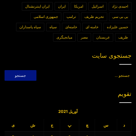
احمدی نژاد
اسرائیل
امریکا
ایران
ایران اینترنشنال
بی بی سی
تحریم ظریف
ترامپ
جمهوری اسلامی
حسین علیزاده
خامنه ای
خامنه‌ای
سپاه
سپاه پاسداران
ظریف
عربستان
مصر
میانجیگری
جستجوی سایت
جستجو
برای:
تقویم
آوریل 2021
د
س
چ
پ
ج
ش
ی