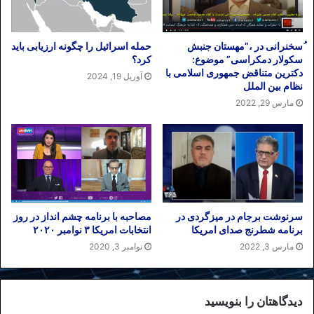
ُسخنرانی در ،”مهستان جنبش
حمله اسرائیل را چگونه ارزیابی باید
سکولار دمکراسی” موضوع:
کرد؟
دکترین متناقض جمهوری اسلامی با
آوریل 19, 2024
نظام بین الملل
مارس 29, 2022
سرنوشت برجام در میزگردی در
مصاحبه با برنامه چشم انداز در روز
برنامه شطرنج صدای امریکا
انتخابات امریکا ۳ نوامبر ۲۰۲۰
مارس 3, 2022
نوامبر 3, 2020
دیدگاهتان را بنویسید