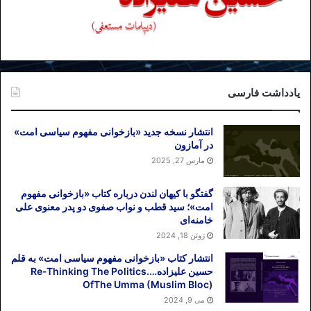
یادداشت فارسی
انتشار نسخه جدید «بازخوانی مفهوم سیاسی امت»
در آمازون
مارس 27, 2025
گفتگو با کیهان لندن درباره کتاب «بازخوانی مفهوم
امت»؛ سید قطب و نواب صفوی دو پدر معنوی علی
خامنه‌ای
ژوئن 18, 2024
انتشار کتاب «بازخوانی مفهوم سیاسی امت» به قلم
حسین علیزاده….Re-Thinking The Politics
OfThe Umma (Muslim Bloc)
می 9, 2024