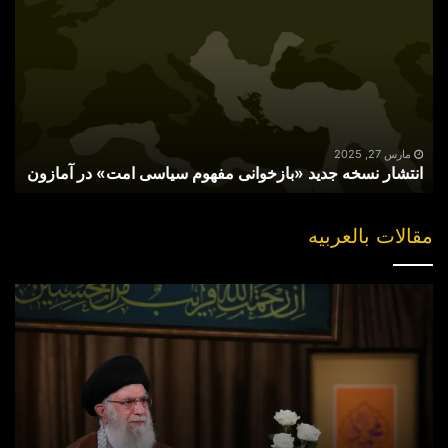
نسخه
جدید
«بازخوانی
مفهوم
سیاسی
امت»
در
آمازون
مارس 27, 2025
انتشار نسخه جدید «بازخوانی مفهوم سیاسی امت» در آمازون
مقالات بالعربیه
“مقتل”
القاضی
الهارب..
والبحث
عن
جناه
خلف
الکوالیس