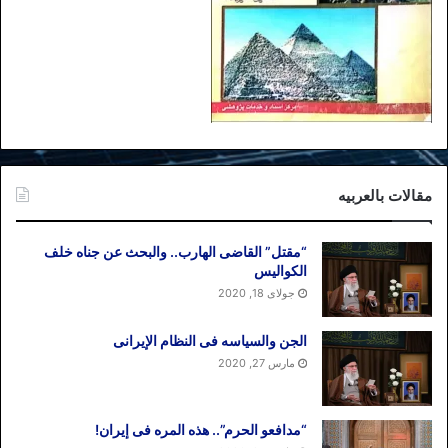
مقالات بالعربیه
“مقتل” القاضی الهارب.. والبحث عن جناه خلف
الکوالیس
جولای 18, 2020
الجن والسیاسه فی النظام اﻹیرانی
مارس 27, 2020
“مدافعو الحرم”.. هذه المره فی إیران!