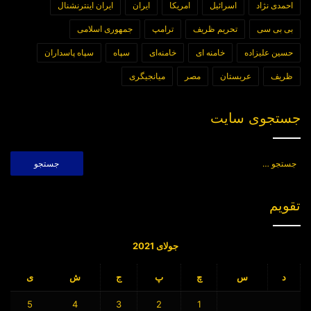
احمدی نژاد
اسرائیل
امریکا
ایران
ایران اینترنشنال
بی بی سی
تحریم ظریف
ترامپ
جمهوری اسلامی
حسین علیزاده
خامنه ای
خامنه‌ای
سپاه
سپاه پاسداران
ظریف
عربستان
مصر
میانجیگری
جستجوی سایت
جستجو
برای:
تقویم
جولای 2021
د
س
چ
پ
ج
ش
ی
5
4
3
2
1