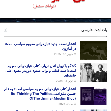
یادداشت فارسی
انتشار نسخه جدید «بازخوانی مفهوم سیاسی امت»
در آمازون
مارس 27, 2025
گفتگو با کیهان لندن درباره کتاب «بازخوانی مفهوم
امت»؛ سید قطب و نواب صفوی دو پدر معنوی علی
خامنه‌ای
ژوئن 18, 2024
انتشار کتاب «بازخوانی مفهوم سیاسی امت» به قلم
حسین علیزاده….Re-Thinking The Politics
OfThe Umma (Muslim Bloc)
می 9, 2024