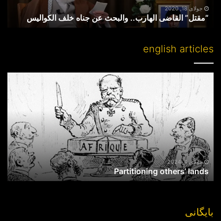
جولای 18, 2020
“مقتل” القاضی الهارب.. والبحث عن جناه خلف الکوالیس
english articles
Partitioning
others’
lands
جولای 4, 2024
Partitioning others’ lands
بایگانی