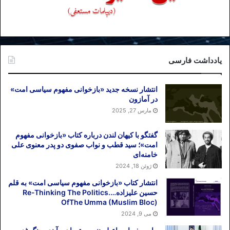
یادداشت فارسی
انتشار نسخه جدید «بازخوانی مفهوم سیاسی امت»
در آمازون
مارس 27, 2025
گفتگو با کیهان لندن درباره کتاب «بازخوانی مفهوم
امت»؛ سید قطب و نواب صفوی دو پدر معنوی علی
خامنه‌ای
ژوئن 18, 2024
انتشار کتاب «بازخوانی مفهوم سیاسی امت» به قلم
حسین علیزاده….Re-Thinking The Politics
OfThe Umma (Muslim Bloc)
می 9, 2024