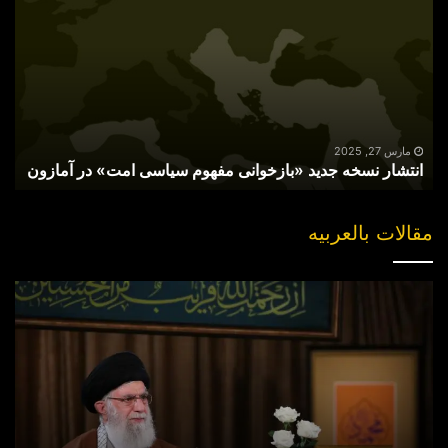
جدید
«بازخوانی
مفهوم
سیاسی
امت»
در
آمازون
مارس 27, 2025
انتشار نسخه جدید «بازخوانی مفهوم سیاسی امت» در آمازون
مقالات بالعربیه
“مقتل”
القاضی
الهارب..
والبحث
عن
جناه
خلف
الکوالیس