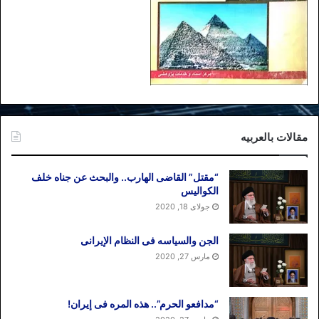
مقالات بالعربیه
“مقتل” القاضی الهارب.. والبحث عن جناه خلف
الکوالیس
جولای 18, 2020
الجن والسیاسه فی النظام اﻹیرانی
مارس 27, 2020
“مدافعو الحرم”.. هذه المره فی إیران!