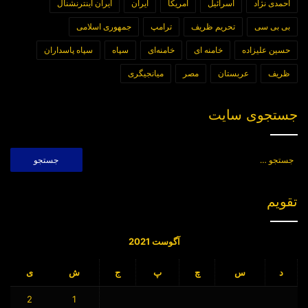
احمدی نژاد
اسرائیل
امریکا
ایران
ایران اینترنشنال
بی بی سی
تحریم ظریف
ترامپ
جمهوری اسلامی
حسین علیزاده
خامنه ای
خامنه‌ای
سپاه
سپاه پاسداران
ظریف
عربستان
مصر
میانجیگری
جستجوی سایت
جستجو
برای:
تقویم
آگوست 2021
د
س
چ
پ
ج
ش
ی
2
1