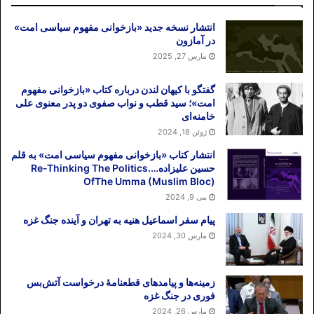
(امریکا و بریتانیا) کمک‌های تسلیحاتی، غذایی و
دارویی را به شوروی گسیل داشتند تا بتواند در
انتشار نسخه جدید «بازخوانی مفهوم سیاسی امت»
برابر آلمان هیتلری مقاومت کند.
در آمازون
مارس 27, 2025
اینک و پس از ۷۷ سال از جنگ جهانی دوم،
روسیه در وضعیت مشابه قرار گرفته تا بتواند
گفتگو با کیهان لندن درباره کتاب «بازخوانی مفهوم
امت»؛ سید قطب و نواب صفوی دو پدر معنوی علی
از طریق کریدور ایران به آب‌های خلیج فارس
خامنه‌ای
و از آنجا به آب‌های آزاد دست یابد. با این
ژوئن 18, 2024
حساب ایران برای بار دیگر پل پیروزی برای
انتشار کتاب «بازخوانی مفهوم سیاسی امت» به قلم
مسکو شده است. ورود اولین قطار روسیه از
حسین علیزاده….Re-Thinking The Politics
طریق قفقاز به مرزهای شمالی ایران در
OfThe Umma (Muslim Bloc)
می 9, 2024
روزهای اخیر نشانه بهره‌برداری روسیه از
کریدور ایران است.
پیام سفر اسماعیل هنیه به تهران و آینده جنگ غزه
مارس 30, 2024
اما، کریدور ایران برای دورزدن تحریم، تنها
مطالبه روسیه از ایران نیست. روسیه از تهران
زمینه‌ها و پیامدهای قطعنامهٔ درخواست آتش‌بس
ورود در جنگ اوکراین را نیز مطالبه دارد؛
فوری در جنگ غزه
همچنان که به گواهی نوار صوتی ظریف، ورود
مارس 26, 2024