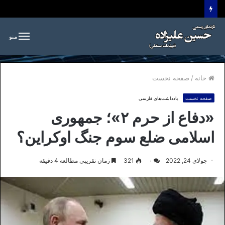
منو
خانه
/
صفحه نخست
صفحه نخست
یادداشت‌های فارسی
«دفاع از حرم ۲»؛ جمهوری
اسلامی ضلع سوم جنگ اوکراین؟
جولای 24, 2022
۰
321
زمان تقریبی مطالعه 4 دقیقه