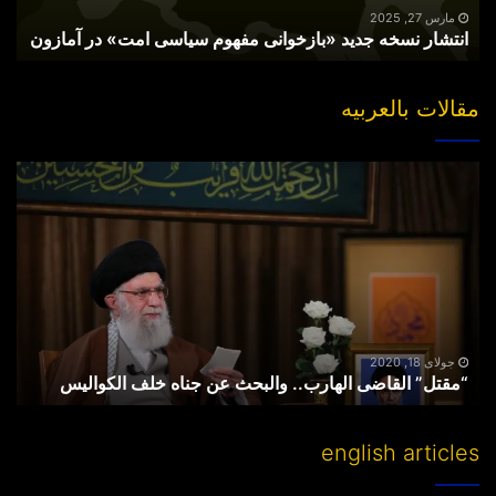
آمازون
مارس 27, 2025
انتشار نسخه جدید «بازخوانی مفهوم سیاسی امت» در آمازون
مقالات بالعربیه
“مقتل”
القاضی
الهارب..
والبحث
عن
جناه
خلف
الکوالیس
جولای 18, 2020
“مقتل” القاضی الهارب.. والبحث عن جناه خلف الکوالیس
english articles