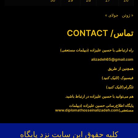
30
29
28
27
26
« ژوئن
جولای »
تماس/ CONTACT
راه ارتباطی با حسین علیزاده (دیپلمات مستعفی)
alizadeh65@gmail.com
همچنین از طریق
فیسبوک (
کلیک کنید
)
تلگرام(
کلیک کنید
)
هم می‌توانید با حسین علیزاده در ارتباط باشید.
پایگاه اطلاع‌رسانی حسین علیزاده (دیپلمات
مستعفی)
www.diplomathosseinalizadeh.com
کلیه حقوق این سایت نزد پایگاه