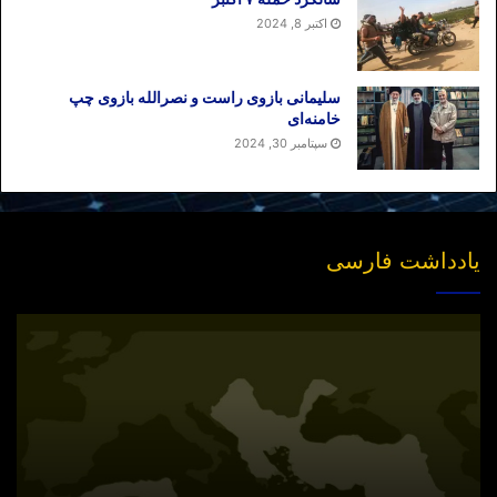
اکتبر 8, 2024
سلیمانی بازوی راست و نصرالله بازوی چپ
خامنه‌ای
سپتامبر 30, 2024
یادداشت فارسی
انتشار
نسخه
جدید
«بازخوانی
مفهوم
سیاسی
امت»
در