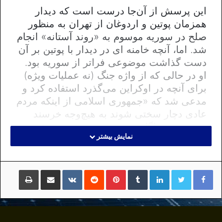
این پرسش از آن‌جا درست است که دیدار
همزمان پوتین و اردوغان از تهران به منظور
صلح در سوریه موسوم به «روند آستانه» انجام
شد. اما، آنچه خامنه ای در دیدار با پوتین بر آن
دست گذاشت موضوعی فراتر از سوریه بود.
او در حالی که از واژه جنگ (نه عملیات ویژه)
برای آنچه در اوکراین می‌گذرد استفاده کرد و
مدعی شد که «جمهوری اسلامی از اینکه مردم
عادی دچار سختی شوند به هیچ‌وجه خرسند
نیست»، به ناگاه در حضور پوتین، مشروعیت
نمایش بیشتر
جنگ اوکراین را مورد تایید قرار داد. او تا آنجا
پیش رفت که جنگ‌افروزی پوتین در اوکراین را
اقدامی «پیش‌دستانه» دانست و با توصیف ناتو
لینکداین
تامبلر
پینتریست
Reddit
VKontakte
اشتراک گذاری با ایمیل
چاپ
به عنوان «موجودی خطرناک»، به پوتین گفت
که اگر او در اوکراین «ابتکار عمل» را در
دست نمی‌گرفت «طرف مقابل با ابتکار خود
موجب وقوع جنگ می‌شد».