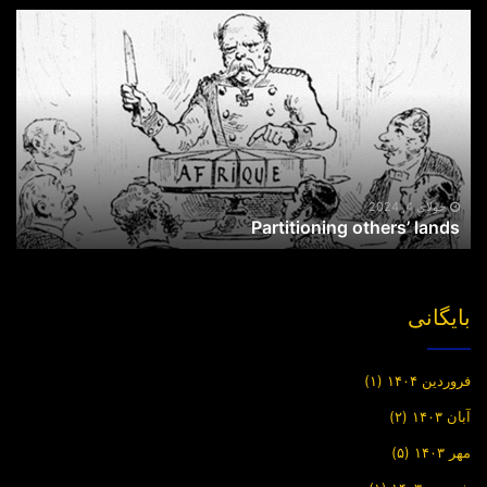
Partitioning
others’
lands
جولای 4, 2024
Partitioning others’ lands
بایگانی
فروردین ۱۴۰۴
(۱)
آبان ۱۴۰۳
(۲)
مهر ۱۴۰۳
(۵)