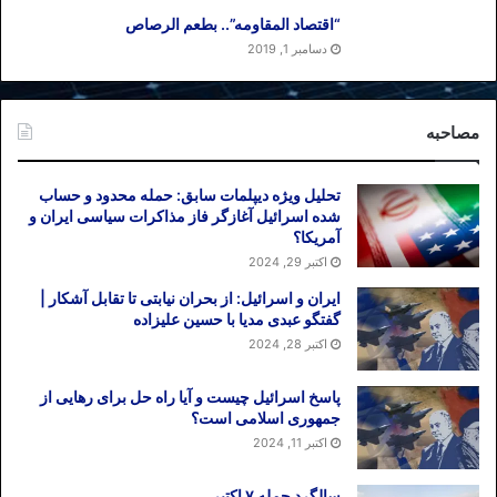
سیاست «نگاه به شرق» کم‌کم در حال غلتیدن
“اقتصاد المقاومه”.. بطعم الرصاص
در جنگ اوکراین است.
دسامبر 1, 2019
تاریخ انتشار: ۲ مرداذ ۱۴۰۱ / ۲۴ ژوئیه ۲۰۲۲
زیتون
مصاحبه
برچسب ها
پوتین
جنگ اوکراین
دفاع از حرم2
تحلیل ویژه دیپلمات سابق: حمله محدود و حساب
شده اسرائیل آغازگر فاز مذاکرات سیاسی ایران و
آمریکا؟
اکتبر 29, 2024
ایران و اسرائیل: از بحران نیابتی تا تقابل آشکار |
گفتگو عبدی مدیا با حسین علیزاده
اکتبر 28, 2024
پاسخ اسرائیل چیست و آیا راه حل برای رهایی از
جمهوری اسلامی است؟
اکتبر 11, 2024
سالگرد حمله ۷ اکتبر