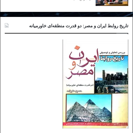
ایران در جنگ سوریه مطالبه آن زمان پوتین از
قاسم سلیمانی، فرمانده نیروی قدس بود.
تاریخ روابط ایران و مصر: دو قدرت منطقه‌ای خاورمیانه
در حالی‌که در آغاز، جمهوری اسلامی حضور
نظامی خود در سوریه را به «حضور
مستشاری» تقلیل می داد، تدریجا با بالا گرفتن
جنگ و ضرورت اعزام نیروی بیشتر به سوریه،
علنی‌سازی حضور نظامی ایران در آن‌جا در
دستور دستگاه پروپاگاندای جمهوری اسلامی
قرار گرفت. در توجیه این حضور نظامی
پرهزینه، دستگاه تبلیغاتی جمهوری اسلامی آن
را «دفاع از حرم» نامید.
اینک به نظر می‌رسد که با خواست روسیه،
جمهوری اسلامی به عنوان سومین ضلع جنگ
(در کنارروسیه و بیلاروس) در حال تدارک برای
حضور نظامی در اوکراین است؛ موضوعی که