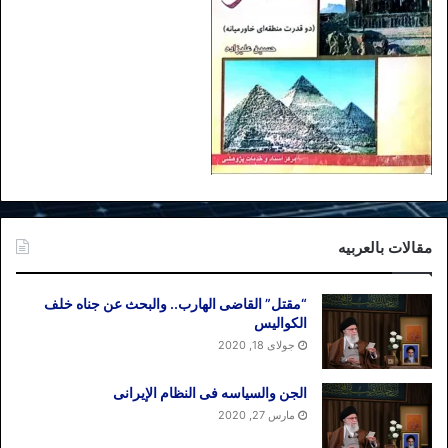
علاقگی کامل» به توافق است.
برچسب ها
اسماعیل هنیه
غزه
مقالات بالعربیه
“مقتل” القاضی الهارب.. والبحث عن جناه خلف
الکوالیس
جولای 18, 2020
الجن والسیاسه فی النظام اﻹیرانی
مارس 27, 2020