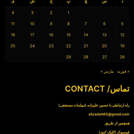
د
س
چ
پ
ج
ش
ی
4
3
2
1
11
10
9
8
7
6
5
18
17
16
15
14
13
12
25
24
23
22
21
20
19
29
28
27
26
« فوریه
مارس »
تماس/ CONTACT
راه ارتباطی با حسین علیزاده (دیپلمات مستعفی)
alizadeh65@gmail.com
همچنین از طریق
فیسبوک (
کلیک کنید
)