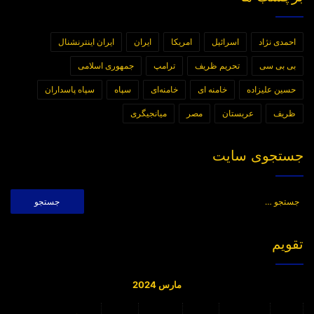
احمدی نژاد
اسرائیل
امریکا
ایران
ایران اینترنشنال
بی بی سی
تحریم ظریف
ترامپ
جمهوری اسلامی
حسین علیزاده
خامنه ای
خامنه‌ای
سپاه
سپاه پاسداران
ظریف
عربستان
مصر
میانجیگری
جستجوی سایت
جستجو
برای:
تقویم
مارس 2024