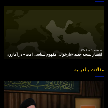
انتشار
نسخه
جدید
«بازخوانی
مفهوم
سیاسی
امت»
در
آمازون
مارس 27, 2025
انتشار نسخه جدید «بازخوانی مفهوم سیاسی امت» در آمازون
مقالات بالعربیه
“مقتل”
القاضی
الهارب..
والبحث
عن