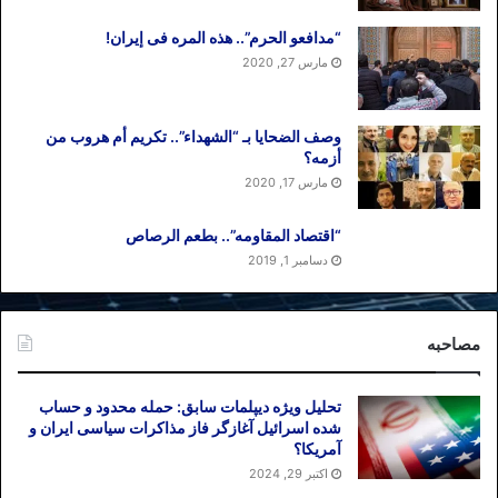
“مدافعو الحرم”.. هذه المره فی إیران!
مارس 27, 2020
وصف الضحایا بـ “الشهداء”.. تکریم أم هروب من
أزمه؟
مارس 17, 2020
“اقتصاد المقاومه”.. بطعم الرصاص
دسامبر 1, 2019
مصاحبه
تحلیل ویژه دیپلمات سابق: حمله محدود و حساب
شده اسرائیل آغازگر فاز مذاکرات سیاسی ایران و
آمریکا؟
اکتبر 29, 2024