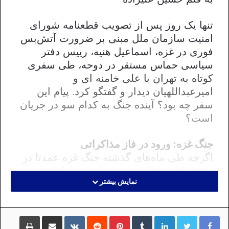
تنها یک روز پس از تصویب قطعنامه شورای
امنیت سازمان ملل مبنی بر ضرورت آتش‌بس
فوری در غزه، اسماعیل هنیه، رییس دفتر
سیاسی حماس مستقر در دوحه، طی سفری
کوتاه به تهران با علی خامنه ای و
امیرعبداللهیان دیدار و گفتگو کرد. پیام این
سفر چه بود؟ آینده جنگ به کدام سو در جریان
است؟
جنگ غزه: ورود در فاز مذاکراتی
اگرچه طی ماه‌های گذشته جنگ غزه عمدتا در
فاز عملیات نظامی در جریان بوده، اما، باب
نمایش بیشتر
مذاکرات برای یافتن راه حلی دیپلماتیک
مسدود نبوده است. مذاکرات هرچند
دشوار،اما، نه اسرائیل و نه حماس از مذاکرات
لینکداین
تامبلر
پینتریست
Reddit
VKontakte
اشتراک گذاری با ایمیل
چاپ
خودداری نکرده اند. برای مثال، در گذشته،