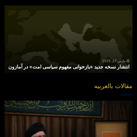
انتشار
نسخه
جدید
«بازخوانی
مفهوم
سیاسی
امت»
در
آمازون
مارس 27, 2025
انتشار نسخه جدید «بازخوانی مفهوم سیاسی امت» در آمازون
مقالات بالعربیه
“مقتل”
القاضی
الهارب..
والبحث
عن
جناه