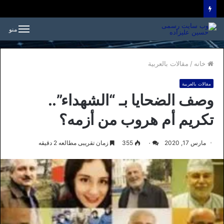
منو
خانه
/
مقالات بالعربیة
مقالات بالعربیة
وصف الضحایا بـ “الشهداء”..
تکریم أم هروب من أزمه؟
مارس 17, 2020
۰
355
زمان تقریبی مطالعه 2 دقیقه