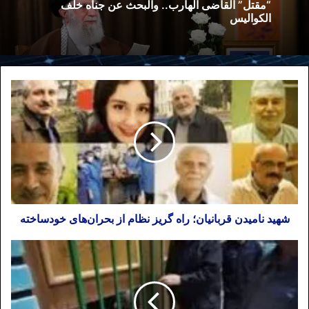
“مقتل” القاضی الهارب.. والبحث عن جناه خلف
یجب أن یجهلها الجمیع، حتى نواب البرلمان.
الکوالیس
بعد هذا القرار عمت الاضطرابات جمیع أنحاء
إیران. ومنذ الأیام الأولى وصف مرشد
الجمهوریه الإسلامیه المتظاهرین بأنهم مثیرو
شغب وأمر بقمعهم.
الآن، بعد خمسه أشهر من الحادثه لم یتم
الإعلان عن عدد القتلى بشکل رسمی. فیما
تقول بعض المصادر إن الإحصاءات تشیر إلى
مقتل ۱۵۰۰ شخص.
وفی هذا الإطار کان هناک شیء واحد واضح،
شهید نامیدن قربانیان؛ راه گریز نظام از بحران‌های خودساخته
بخلاف الاحتجاجات الواسعه الأخرى، فقد
اعترف المسؤولون بأن کثیرًا من الضحایا کانوا
من المواطنین العادیین.
وضمن هذه الظروف، اعتبر المرشد الإیرانی