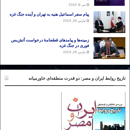
بـ”الشهداء” لیس إلا محاوله للتغطیه على العجز
می 9, 2024
المطلق للنظام.
پیام سفر اسماعیل هنیه به تهران و آینده جنگ غزه
مارس 30, 2024
تاریخ انتشار: ۱۴ مارس ۲۰۲۰
زمینه‌ها و پیامدهای قطعنامهٔ درخواست آتش‌بس
فوری در جنگ غزه
مارس 26, 2024
تاریخ روابط ایران و مصر: دو قدرت منطقه‌ای خاورمیانه