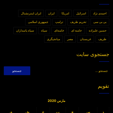
احمدی نژاد
اسرائیل
امریکا
ایران
ایران اینترنشنال
بی بی سی
تحریم ظریف
ترامپ
جمهوری اسلامی
حسین علیزاده
خامنه ای
خامنه‌ای
سپاه
سپاه پاسداران
ظریف
عربستان
مصر
میانجیگری
جستجوی سایت
جستجو
برای:
تقویم
مارس 2020
د
س
چ
پ
ج
ش
ی