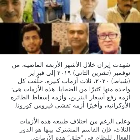
شهدت إیران خلال الأشهر الأربعه الماضیه، من
نوفمبر (تشرین الثانی) ۲۰۱۹ إلى فبرایر
(شباط) ۲۰۲۰، ثلاث أزمات کبیره، خلّفت کل
واحده منها کثیرًا من الضحایا. هذه الأزمات هی:
أزمه رفع أسعار البنزین، وأزمه إسقاط الطائره
الأوکرانیه، وأخیرًا أزمه تفشی فیروس کورونا.
وعلى الرغم من اختلاف طبیعه هذه الأزمات
الثلاث، فإن القاسم المشترک بینها هو الدور
الفعال للنظام فی “خلق” هذه الأزمات..