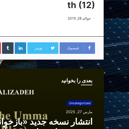
th (12)
جولای 28, 2019
لینکداین
تا
فیسبوک
توییتر
بعدی را بخوانید
Uncategorized
مارس 27, 2025
انتشار نسخه جدید «بازخوا