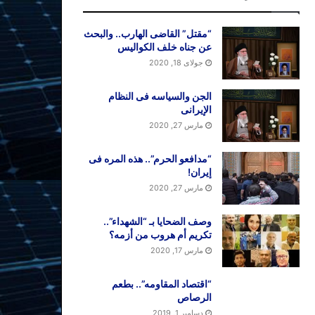
“مقتل” القاضی الهارب.. والبحث
عن جناه خلف الکوالیس
جولای 18, 2020
الجن والسیاسه فی النظام
اﻹیرانی
مارس 27, 2020
“مدافعو الحرم”.. هذه المره فی
إیران!
مارس 27, 2020
وصف الضحایا بـ “الشهداء”..
تکریم أم هروب من أزمه؟
مارس 17, 2020
“اقتصاد المقاومه”.. بطعم
الرصاص
دسامبر 1, 2019