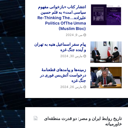
انتشار کتاب «بازخوانی مفهوم
سیاسی امت» به قلم حسین
علیزاده….Re-Thinking The
Politics OfThe Umma
(Muslim Bloc)
می 9, 2024
پیام سفر اسماعیل هنیه به تهران
و آینده جنگ غزه
مارس 30, 2024
زمینه‌ها و پیامدهای قطعنامهٔ
درخواست آتش‌بس فوری در
جنگ غزه
مارس 26, 2024
تاریخ روابط ایران و مصر: دو قدرت منطقه‌ای
خاورمیانه