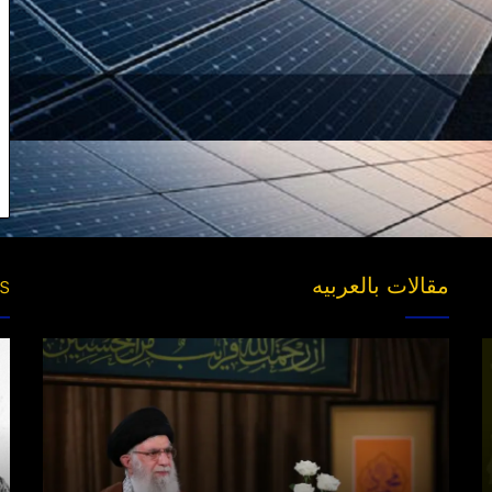
مقالات بالعربیه
es
“مقتل”
ng
القاضی
s’
الهارب..
ds
والبحث
عن
جناه
خلف