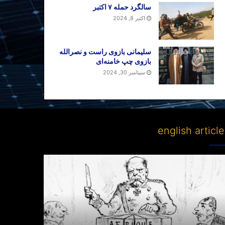
سالگرد حمله ۷ اکتبر
اکتبر 8, 2024
سلیمانی بازوی راست و نصرالله
بازوی چپ خامنه‌ای
سپتامبر 30, 2024
english articl
Partitioni
other
lan