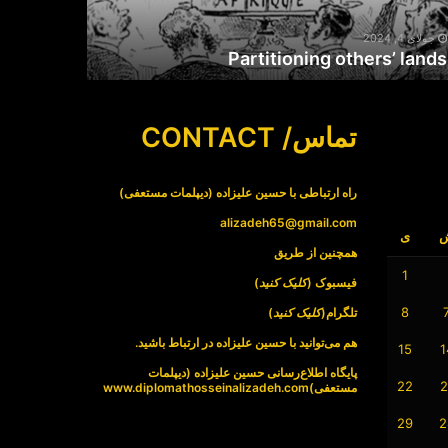
جولای 4, 2024
Partitioning others’ lands
تماس/ CONTACT
راه ارتباطی با حسین علیزاده (دیپلمات مستعفی)
alizadeh65@gmail.com
ی
همچنین از طریق
1
فیسبوک (
کلیک کنید
)
8
تلگرام(
کلیک کنید
)
هم می‌توانید با حسین علیزاده در ارتباط باشید.
15
1
پایگاه اطلاع‌رسانی حسین علیزاده (دیپلمات
22
2
مستعفی)
www.diplomathosseinalizadeh.com
29
2