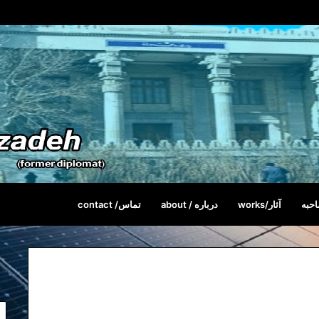
حبه
آثار/works
درباره / about
تماس/ contact