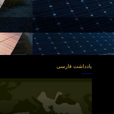
یادداشت فارسی
انتشار
نسخه
جدید
«بازخوانی
مفهوم
سیاسی
امت»