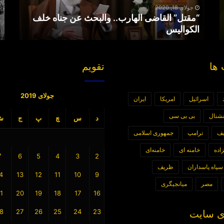
الکوالیس
جولای 18, 2020
“مقتل” القاضی الهارب.. والبحث عن جناه خلف
الکوالیس
ها
تقویم
جولای 2019
اسرائیل
امریکا
ایران
رنشنال
بی بی سی
د
س
چ
پ
ج
ش
یف
ترامپ
جمهوری اسلامی
اده
خامنه ای
خامنه‌ای
7
6
5
4
3
2
سپاه پاسداران
ظریف
4
13
12
11
10
9
مصر
میانجیگری
1
20
19
18
17
16
8
27
26
25
24
23
 سایت