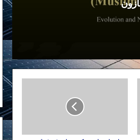
ازون
مصاحبه من با برنامه پربیننده “پارازیت” در
۱۵ جولای ۲۰۱۱ در صدای امریکا
از حمله به سفارت خانه ها در تهران تا
حمله به مهمانپرست در نیویورک