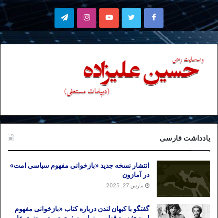
فیسبوک
توییتر
یوتیوب
اینستاگرام
تلگرام
یادداشت فارسی
انتشار نسخه جدید «بازخوانی مفهوم سیاسی امت»
در آمازون
مارس 27, 2025
گفتگو با کیهان لندن درباره کتاب «بازخوانی مفهوم
امت»؛ سید قطب و نواب صفوی دو پدر معنوی علی