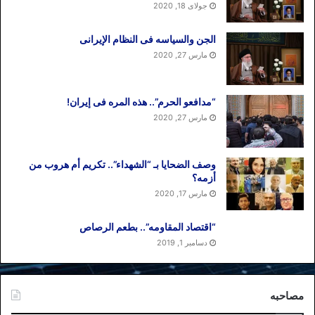
جولای 18, 2020
الجن والسیاسه فی النظام اﻹیرانی
مارس 27, 2020
“مدافعو الحرم”.. هذه المره فی إیران!
مارس 27, 2020
وصف الضحایا بـ “الشهداء”.. تکریم أم هروب من
أزمه؟
مارس 17, 2020
“اقتصاد المقاومه”.. بطعم الرصاص
دسامبر 1, 2019
مصاحبه