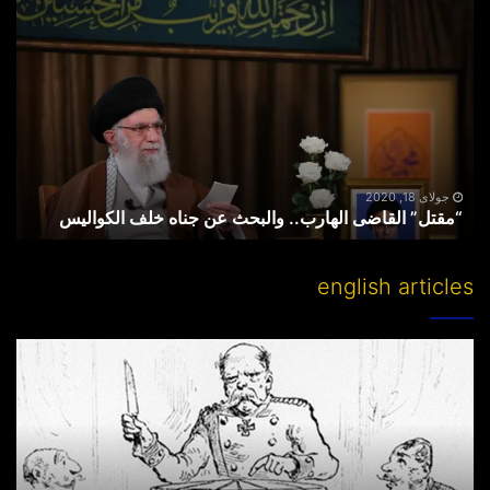
“مقتل”
القاضی
الهارب..
والبحث
عن
جناه
خلف
الکوالیس
جولای 18, 2020
“مقتل” القاضی الهارب.. والبحث عن جناه خلف الکوالیس
english articles
Partitioning
others’
lands