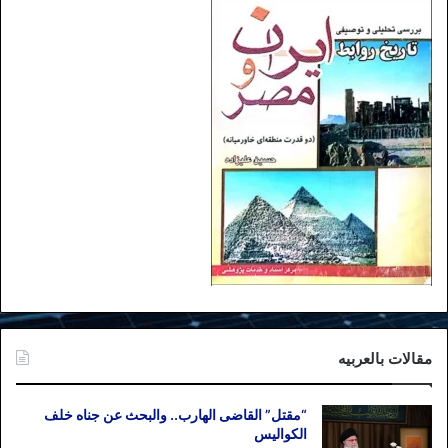
مقالات بالعربیه
“مقتل” القاضی الهارب.. والبحث عن جناه خلف
الکوالیس