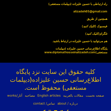
راه ارتباطی با حسین علیزاده (دیپلمات مستعفی)
alizadeh65@gmail.com
همچنین از طریق
فیسبوک (
کلیک کنید
)
تلگرام(
کلیک کنید
)
هم می‌توانید با حسین علیزاده در ارتباط باشید.
پایگاه اطلاع‌رسانی حسین علیزاده (دیپلمات
مستعفی)
www.diplomathosseinalizadeh.com
کلیه حقوق این سایت نزد پایگاه
اطلاع‌رسانی حسین علیزاده(دیپلمات
مستعفی) محفوظ است.
صفحه نخست
مقالات بالعربیه
English articles
مصاحبه
آثار/works
درباره / about
تماس/ contact
فیسبوک
توییتر
یوتیوب
اینستاگرام
تلگرام