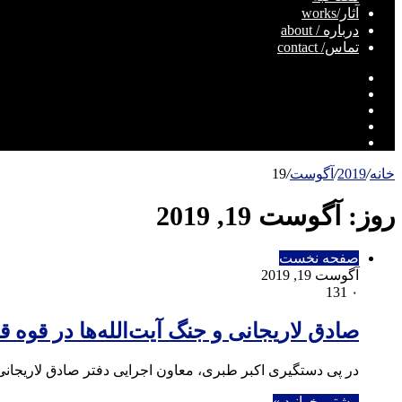
آثار/works
درباره / about
تماس/ contact
تلگرام
اینستاگرام
یوتیوب
توییتر
فیسبوک
خانه
/
2019
/
آگوست
/
19
روز:
آگوست 19, 2019
صفحه نخست
آگوست 19, 2019
131
۰
صادق لاریجانی و جنگ آیت‌الله‌ها در قوه 
در پی دستگیری اکبر طبری، معاون اجرایی دفتر صادق لاریجانی 
بیشتر بخوانید »