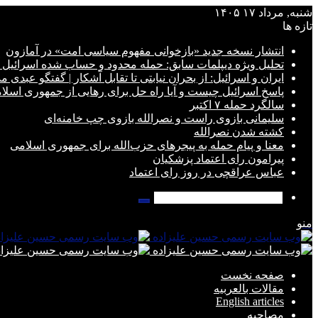
شنبه, مرداد ۱۷ ۱۴۰۵
تازه ها
انتشار نسخه جدید «بازخوانی مفهوم سیاسی امت» در آمازون
تحلیل ویژه دیپلمات سابق: حمله محدود و حساب شده اسرائیل آ
ایران و اسرائیل: از بحران نیابتی تا تقابل آشکار | گفتگو عبدی م
پاسخ اسرائیل چیست و آیا راه حل برای رهایی از جمهوری اسل
سالگرد حمله ۷ اکتبر
سلیمانی بازوی راست و نصرالله بازوی چپ خامنه‌ای
کشته شدن نصرالله
معنا و پیام حمله به پیجرهای حزب‌الله برای جمهوری اسلامی
پیرامون رای اعتماد پزشکیان
عباس عراقچی در روز رای اعتماد
جستجو
برای
منو
صفحه نخست
مقالات بالعربیه
English articles
مصاحبه