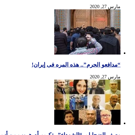
مارس 27, 2020
“مدافعو الحرم”.. هذه المره فی إیران!
مارس 27, 2020
وصف الضحایا بـ “الشهداء”.. تکریم أم هروب من أزم