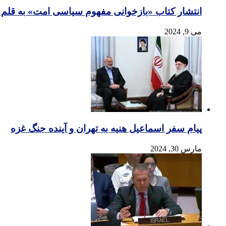
انتشار کتاب «بازخوانی مفهوم سیاسی امت» به قلم حسین علیزاده….fThe Umma (Muslim Bloc
می 9, 2024
پیام سفر اسماعیل هنیه به تهران و آینده جنگ غزه
مارس 30, 2024