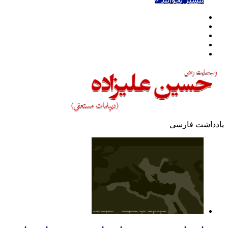
فیسبوک
توییتر
یوتیوب
اینستاگرام
تلگرام
یادداشت فارسی