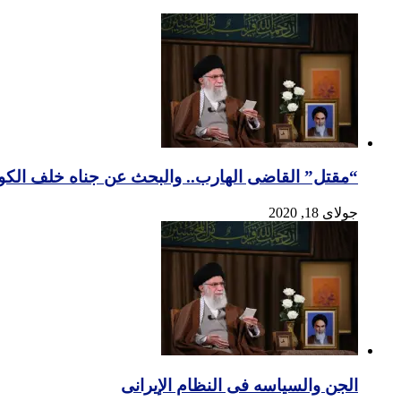
“مقتل” القاضی الهارب.. والبحث عن جناه خلف الکو
جولای 18, 2020
الجن والسیاسه فی النظام اﻹیرانی