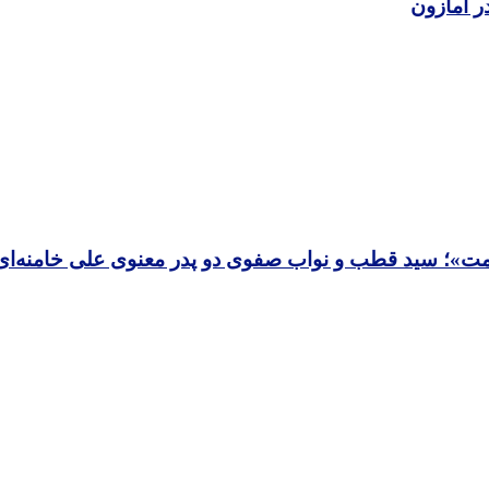
ر آمازون
 امت»؛ سید قطب و نواب صفوی دو پدر معنوی علی خامنه‌ای