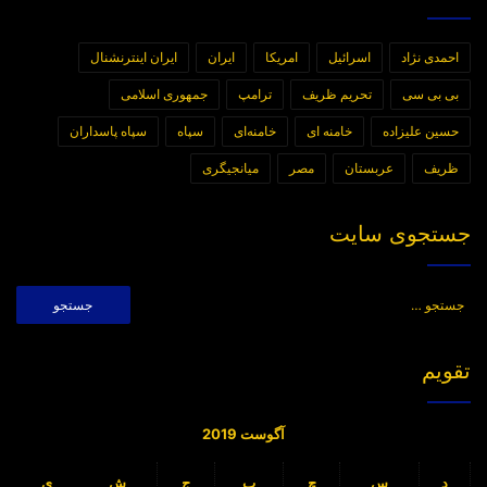
احمدی نژاد
اسرائیل
امریکا
ایران
ایران اینترنشنال
بی بی سی
تحریم ظریف
ترامپ
جمهوری اسلامی
حسین علیزاده
خامنه ای
خامنه‌ای
سپاه
سپاه پاسداران
ظریف
عربستان
مصر
میانجیگری
جستجوی سایت
جستجو
برای:
تقویم
آگوست 2019
د
س
چ
پ
ج
ش
ی