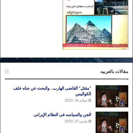
مقالات بالعربیه
“مقتل” القاضی الهارب.. والبحث عن جناه خلف
الکوالیس
جولای 18, 2020
الجن والسیاسه فی النظام اﻹیرانی
مارس 27, 2020