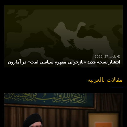
انتشار
نسخه
جدید
«بازخوانی
مفهوم
سیاسی
امت»
در
آمازون
مارس 27, 2025
انتشار نسخه جدید «بازخوانی مفهوم سیاسی امت» در آمازون
مقالات بالعربیه
“مقتل”
القاضی
الهارب..
والبحث
عن
جناه