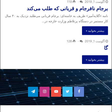
آگوست 1, 2019
۰
119
برجام نافرجام و قربانی که طلب می‌کند
نامه «گلایه‌‌آمیز» ظریف به خامنه‌ای: برجام قربانی می‌طلبد نزدیک به ۴۰ سال
کار مستمر در دستگاه پرتلاطم وزارت خارجه‌ در…
بیشتر بخوانید »
آگوست 1, 2019
۰
128
گا
بیشتر بخوانید »
صفحه بعدی
فیسبوک
توییتر
یوتیوب
اینستاگرام
تلگرام