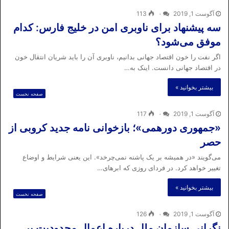
آگوست 1, 2019
۰
113
سه پیشنهاد برای ناوبری امن در خلیج فارس: کدام
موفق می‌شود؟
اگر نفت را خون اقتصاد جهانی بدانیم، ناوبری آن را باید شریان انتقال خون
در اقتصاد جهانی دانست. اینک به…
بیشتر بخوانید »
صفحه نخست
آگوست 1, 2019
۰
117
«جمهوری دورهمی»؛ بازخوانی نامه جدید کروبی از
حصر
می‌گویند «در همیشه بر یک پاشنه نمی‌چرخد». این یعنی شرایط و اوضاع
تغییر خواهد کرد. در فردای روزی که ابرهای…
بیشتر بخوانید »
صفحه نخست
آگوست 1, 2019
۰
126
نگرانی سازمان ملل درباره اعمال محدودیت بر