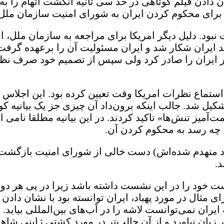
شان دادن فیلم کوتاهی در حد سی ثانیه انگشت اتهام را
فت برای محکوم کردن ایران به شورای امنیت سازمان ملل
ت نبود. دلیل دیگر امریکا برای مراجعه به سازمان ملل،
ه در تاریخ ۲۰ ژوئن توسط پدافند ایران شکار شد و ایران مسئولیت آن را ب
ی در ایران را صادر کرد ولی سپس از تصمیم خود صرف ن
ای استماع نظرات امریکا وقت تعیین کرده بود. این اجلا
 در جلسه‌ای غیرعلنی به مدت ۲ ساعت تشکیل شد. جالب اینکه برون‌داد آن چیزی جز 
 تنش‌ها» تاکید کردند. در این بیانیه مطلقا نامی از ا
، چه رسد به محکوم کردن آن.
پهباد منهدم شده‌اش) دست خالی از شورای امنیت بازگشت
د.
 خود را در این نشست داشته باشد زیرا در پی هر دو 
ی مثال در مورد پهباد، ایران توانسته بود با نشان دادن ل
ان نمی‌توانست لاشه را در آب‌های بین‌المللی بیاید. در
ر زبان نیاورد و از آن جالب‌تر در مورد کشتی ژاپنی شا