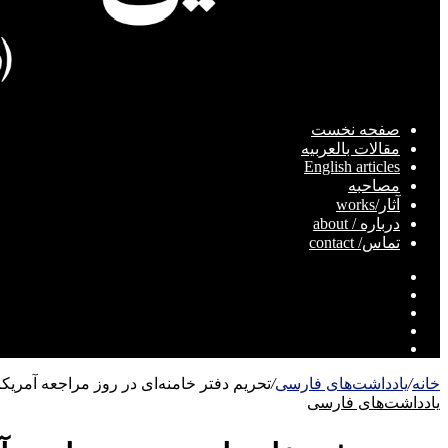
صفحه نخست
مقالات بالعربیه
English articles
مصاحبه
آثار/works
درباره / about
تماس/ contact
تلگرام
اینستاگرام
یوتیوب
توییتر
فیسبوک
خانه
/
یادداشت‌های فارسی
/
تحریم دفتر خامنه‌ای در روز مراجعه آمریک
یادداشت‌های فارسی