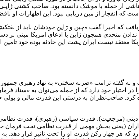
ه ناشی از حمله با موشک دانسته بود. صاحب کشتی ژاپنی
ست که انفجار از مین دریایی نبود. این اظهارات او ناقض
یافت که اخیرا گفت «چین و ژاپن خودشان باید از نفتک
ندادن متحدی همچون ژاپن با ادعای امریکا مبنی بر دست
ریکا معتقد نیست ایران پشت این حادثه بوده خود تامین 
گ و به گفته ترامپ «ضربه سختی» به نهاد رهبری جمهور
کرد. صاحب‌نظران به درستی این قدرت مالی و پولی خا
ت دینی (مرجعیت)، قدرت سیاسی (رهبری)، قدرت نظامی 
سداران (یعنی بخش مهمی از قدرت نظامی تحت فرمان خامنه
رد که هر چهار رکن قدرت او را تحت تاثیر قرار دهد. ب