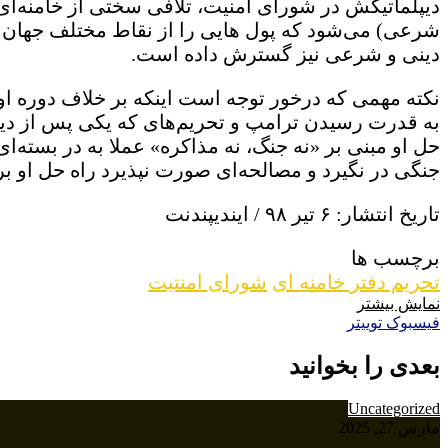
دیپلماتیکش در شورای امنیت، تلافی سختی از خامنه‌ای
شرعی) می‌شود که پول هایی را از نقاط مختلف جهان به
دینی و شرعی نیز گسترش داده است.
نکته مهمی که درخور توجه است اینکه بر خلاف دوره اوبا
به قدرت رسیدن ترامپ و تحریم‌های که یکی پس از دیگر
حل او مبنی بر «نه جنگ، نه مذاکره» عملا به در بسته‌ای
جنگی در نگیرد و مصالحه‌ای صورت نپذیرد راه حل او ب
تاریخ انتشار: ۶ تیر ۹۸ / ایندیپندنت
برچسب ها
تحریم دفتر خامنه ای
شورای امنتیت
نمایش بیشتر
VKontakte
Reddit
چاپ
تامبلر
اشتراک
لینکداین
پینتریست
فیسبوک
توییتر
گذاری
با
بعدی را بخوانید
ایمیل
Uncategorized
مارس 27, 2025