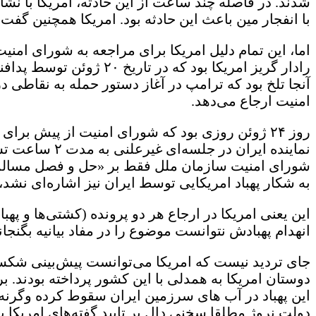
شدند. در فاصله چند ساعت از این حادثه، امریکا با ن
با انفجار مین باعث این حادثه بود. امریکا همچنین گ
اما، این تمام دلیل امریکا برای مراجعه به شورای امنی
رادار گریز امریکا بود ک
آنجا تلخ بود که ترامپ در آغاز دستور حمله به نقاط
امنیت ارجاع می‌دهد.
روز ۲۴ ژوئن روزی بود که شورای امنیت از پیش بر
نماینده ایران
شورای امنیت سازمان ملل فقط بر «حل و فصل مسالمت‌آمیز
به شکار پهباد امریکایی توسط ایران نیز اشاره‌ای نشد
این یعنی امریکا در ارجاع هر دو پرونده (کشتی‌ها و 
انهدام پهبادش نتوانست موضوع را در مفاد بیانیه بگنجان
جای تردید نیست که امریکا می‌توانست پیش‌بینی شکست
دوستان امریکا به همدلی با این کشور پرداخته بودند. برا
این پهباد در آب های سرزمین ایران سقوط کرده وگرنه ایر
دولت نروژ مطلقا سخنی دال بر تایید گفته‌های امریکا ب