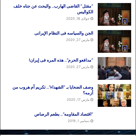
“مقتل” القاضی الهارب.. والبحث عن جناه خلف
الکوالیس
جولای 18, 2020
الجن والسیاسه فی النظام اﻹیرانی
مارس 27, 2020
“مدافعو الحرم”.. هذه المره فی إیران!
مارس 27, 2020
وصف الضحایا بـ “الشهداء”.. تکریم أم هروب من
أزمه؟
مارس 17, 2020
“اقتصاد المقاومه”.. بطعم الرصاص
دسامبر 1, 2019