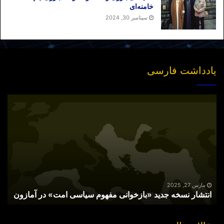
خامنه‌ای
سپتامبر 30, 2024
یادداشت فارسی
انتشار
نسخه
جدید
«بازخوانی
مفهوم
سیاسی
امت»
در
آمازون
مارس 27, 2025
انتشار نسخه جدید «بازخوانی مفهوم سیاسی امت» در آمازون