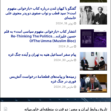
گفتگو با کیهان لندن درباره کتاب «بازخوانی مفهوم
امت»؛ سید قطب و نواب صفوی دو پدر معنوی علی
خامنه‌ای
ژوئن 18, 2024
انتشار کتاب «بازخوانی مفهوم سیاسی امت» به قلم
حسین علیزاده….Re-Thinking The Politics
OfThe Umma (Muslim Bloc)
می 9, 2024
پیام سفر اسماعیل هنیه به تهران و آینده جنگ غزه
مارس 30, 2024
زمینه‌ها و پیامدهای قطعنامهٔ درخواست آتش‌بس
فوری در جنگ غزه
مارس 26, 2024
تاریخ روابط ایران و مصر: دو قدرت منطقه‌ای خاورمیانه