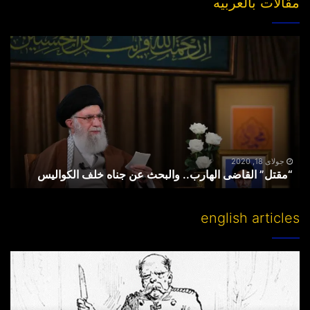
مقالات بالعربیه
“مقتل”
القاضی
الهارب..
والبحث
عن
جناه
خلف
الکوالیس
جولای 18, 2020
“مقتل” القاضی الهارب.. والبحث عن جناه خلف الکوالیس
english articles
Partitioning
others’
lands