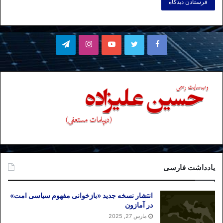
فیسبوک
توییتر
یوتیوب
اینستاگرام
تلگرام
یادداشت فارسی
انتشار نسخه جدید «بازخوانی مفهوم سیاسی امت»
در آمازون
مارس 27, 2025