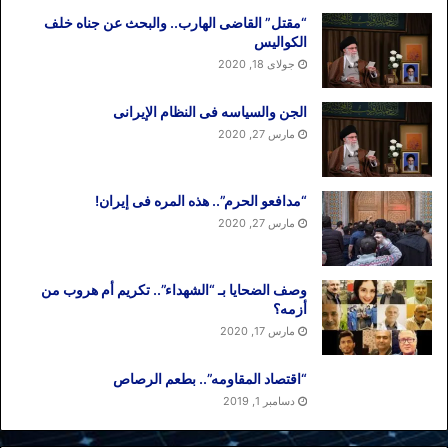
“مقتل” القاضی الهارب.. والبحث عن جناه خلف
الکوالیس
جولای 18, 2020
الجن والسیاسه فی النظام اﻹیرانی
مارس 27, 2020
“مدافعو الحرم”.. هذه المره فی إیران!
مارس 27, 2020
وصف الضحایا بـ “الشهداء”.. تکریم أم هروب من
أزمه؟
مارس 17, 2020
“اقتصاد المقاومه”.. بطعم الرصاص
دسامبر 1, 2019