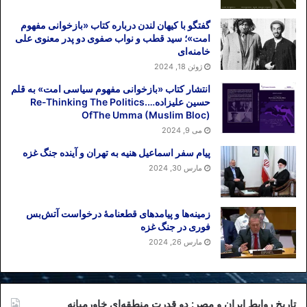
گفتگو با کیهان لندن درباره کتاب «بازخوانی مفهوم
امت»؛ سید قطب و نواب صفوی دو پدر معنوی علی
خامنه‌ای
ژوئن 18, 2024
انتشار کتاب «بازخوانی مفهوم سیاسی امت» به قلم
حسین علیزاده….Re-Thinking The Politics
OfThe Umma (Muslim Bloc)
می 9, 2024
پیام سفر اسماعیل هنیه به تهران و آینده جنگ غزه
مارس 30, 2024
زمینه‌ها و پیامدهای قطعنامهٔ درخواست آتش‌بس
فوری در جنگ غزه
مارس 26, 2024
تاریخ روابط ایران و مصر: دو قدرت منطقه‌ای خاورمیانه