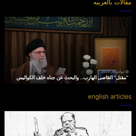
مقالات بالعربیه
“مقتل”
القاضی
الهارب..
والبحث
عن
جناه
خلف
الکوالیس
جولای 18, 2020
“مقتل” القاضی الهارب.. والبحث عن جناه خلف الکوالیس
english articles
Partitioning
others’
lands