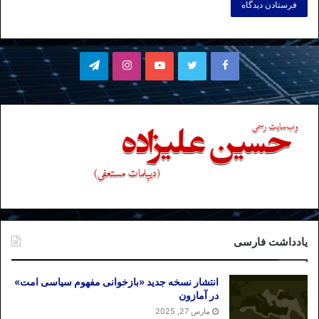
فیسبوک
توییتر
یوتیوب
اینستاگرام
تلگرام
یادداشت فارسی
انتشار نسخه جدید «بازخوانی مفهوم سیاسی امت»
در آمازون
مارس 27, 2025