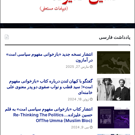
یادداشت فارسی
انتشار نسخه جدید «بازخوانی مفهوم سیاسی امت»
در آمازون
مارس 27, 2025
گفتگو با کیهان لندن درباره کتاب «بازخوانی مفهوم
امت»؛ سید قطب و نواب صفوی دو پدر معنوی علی
خامنه‌ای
ژوئن 18, 2024
انتشار کتاب «بازخوانی مفهوم سیاسی امت» به قلم
حسین علیزاده….Re-Thinking The Politics
OfThe Umma (Muslim Bloc)
می 9, 2024