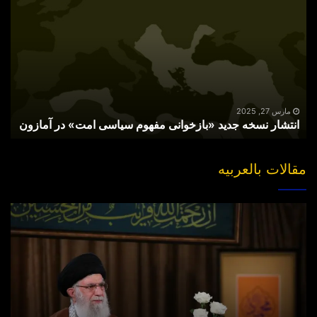
نسخه
جدید
«بازخوانی
مفهوم
سیاسی
امت»
در
آمازون
مارس 27, 2025
انتشار نسخه جدید «بازخوانی مفهوم سیاسی امت» در آمازون
مقالات بالعربیه
“مقتل”
القاضی
الهارب..
والبحث
عن
جناه
خلف
الکوالیس