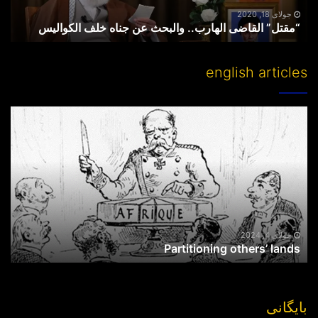
جولای 18, 2020
“مقتل” القاضی الهارب.. والبحث عن جناه خلف الکوالیس
english articles
Partitioning
others’
lands
جولای 4, 2024
Partitioning others’ lands
بایگانی