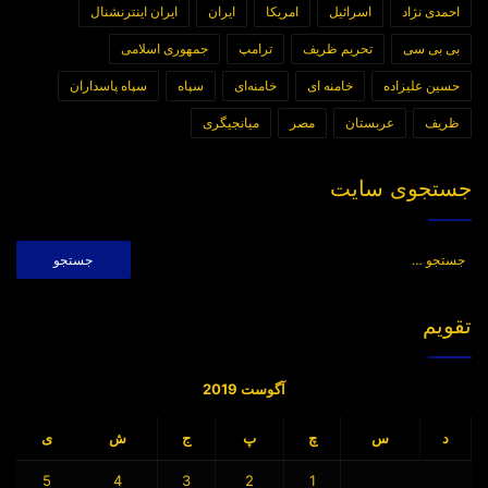
احمدی نژاد
اسرائیل
امریکا
ایران
ایران اینترنشنال
بی بی سی
تحریم ظریف
ترامپ
جمهوری اسلامی
حسین علیزاده
خامنه ای
خامنه‌ای
سپاه
سپاه پاسداران
ظریف
عربستان
مصر
میانجیگری
جستجوی سایت
جستجو
برای:
تقویم
آگوست 2019
د
س
چ
پ
ج
ش
ی
5
4
3
2
1