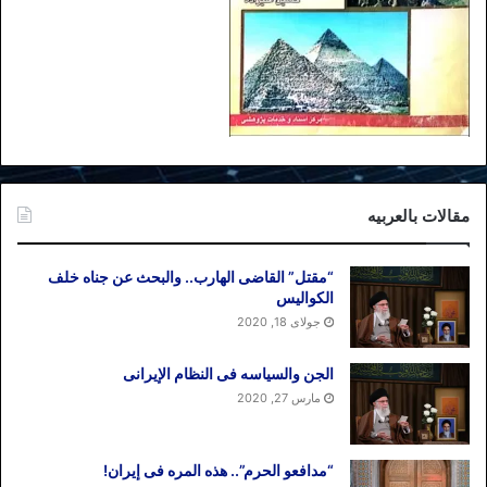
مقالات بالعربیه
“مقتل” القاضی الهارب.. والبحث عن جناه خلف
الکوالیس
جولای 18, 2020
الجن والسیاسه فی النظام اﻹیرانی
مارس 27, 2020
“مدافعو الحرم”.. هذه المره فی إیران!