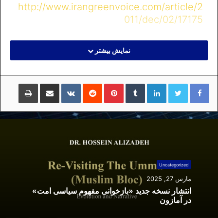
http://www.irangreenvoice.com/article/2
011/dec/02/17175
نمایش بیشتر
لینکداین
تامبلر
پینتریست
Reddit
VKontakte
اشتراک گذاری با ایمیل
چاپ
Uncategorized
مارس 27, 2025
انتشار نسخه جدید «بازخوانی مفهوم سیاسی امت»
در آمازون