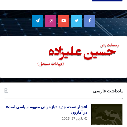
فیسبوک
توییتر
یوتیوب
اینستاگرام
تلگرام
یادداشت فارسی
انتشار نسخه جدید «بازخوانی مفهوم سیاسی امت»
در آمازون
مارس 27, 2025