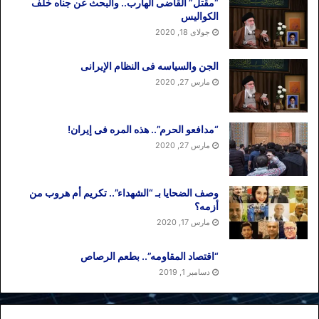
“مقتل” القاضی الهارب.. والبحث عن جناه خلف
الکوالیس
جولای 18, 2020
الجن والسیاسه فی النظام اﻹیرانی
مارس 27, 2020
“مدافعو الحرم”.. هذه المره فی إیران!
مارس 27, 2020
وصف الضحایا بـ “الشهداء”.. تکریم أم هروب من
أزمه؟
مارس 17, 2020
“اقتصاد المقاومه”.. بطعم الرصاص
دسامبر 1, 2019