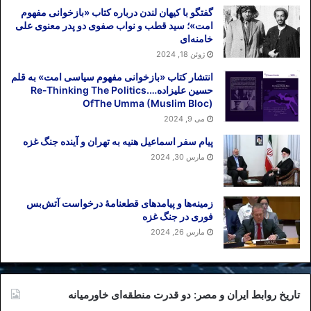
گفتگو با کیهان لندن درباره کتاب «بازخوانی مفهوم
امت»؛ سید قطب و نواب صفوی دو پدر معنوی علی
خامنه‌ای
ژوئن 18, 2024
انتشار کتاب «بازخوانی مفهوم سیاسی امت» به قلم
حسین علیزاده….Re-Thinking The Politics
OfThe Umma (Muslim Bloc)
می 9, 2024
پیام سفر اسماعیل هنیه به تهران و آینده جنگ غزه
مارس 30, 2024
زمینه‌ها و پیامدهای قطعنامهٔ درخواست آتش‌بس
فوری در جنگ غزه
مارس 26, 2024
تاریخ روابط ایران و مصر: دو قدرت منطقه‌ای خاورمیانه