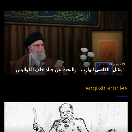
“مقتل”
القاضی
الهارب..
والبحث
عن
جناه
خلف
الکوالیس
جولای 18, 2020
“مقتل” القاضی الهارب.. والبحث عن جناه خلف الکوالیس
english articles
Partitioning
others’
lands