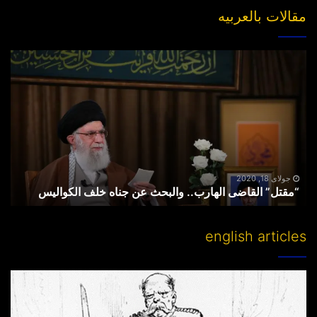
مقالات بالعربیه
“مقتل”
القاضی
الهارب..
والبحث
عن
جناه
خلف
الکوالیس
جولای 18, 2020
“مقتل” القاضی الهارب.. والبحث عن جناه خلف الکوالیس
english articles
Partitioning
others’
lands