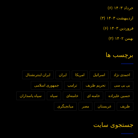
خرداد ۱۴۰۳
(۶)
اردیبهشت ۱۴۰۳
(۳)
فروردین ۱۴۰۳
(۶)
بهمن ۱۴۰۲
(۲)
برچسب ها
احمدی نژاد
اسرائیل
امریکا
ایران
ایران اینترنشنال
بی بی سی
تحریم ظریف
ترامپ
جمهوری اسلامی
حسین علیزاده
خامنه ای
خامنه‌ای
سپاه
سپاه پاسداران
ظریف
عربستان
مصر
میانجیگری
جستجوی سایت