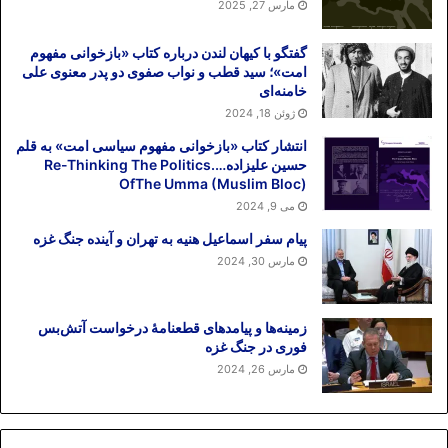
دیگری یعنی رهبر نظام است. تلقی مردم این
مارس 27, 2025
است که پس رییس جمهور، مرد دوم نظام
گفتگو با کیهان لندن درباره کتاب «بازخوانی مفهوم
است. اما اینک با این صحبت‌ها مشخص
امت»؛ سید قطب و نواب صفوی دو پدر معنوی علی
می‌شود که مقام ریاست جمهوری در ایران
خامنه‌ای
حتی فرد دوم نظام هم نیست بلکه تنها یک
ژوئن 18, 2024
کارگزار ارشد در میان سایرکارگزاران ارشد
انتشار کتاب «بازخوانی مفهوم سیاسی امت» به قلم
دیگر است و بس!
حسین علیزاده….Re-Thinking The Politics
OfThe Umma (Muslim Bloc)
بنابراین استنباط آمریکایی‌ها درست بوده که
می 9, 2024
سخن آقای احمدی‌نژاد پشتوانه‌ای نداشته و
پیام سفر اسماعیل هنیه به تهران و آینده جنگ غزه
فاقد حمایت رهبری نظام بوده است. به هرحال
مارس 30, 2024
ما می‌دانیم که مذاکرات پنهانی بین ایران و
آمریکا و قدرت‌های دیگر برقرار است. آن‌ها در
این مذاکرات پنهانی فهمیده‌اند که آفتاب
زمینه‌ها و پیامدهای قطعنامهٔ درخواست آتش‌بس
احمدی‌نژاد لب بام است و دولتش مستعجل
فوری در جنگ غزه
است و خصوصاً در این دوره‌های پایانی
مارس 26, 2024
جایگاهی ندارد.
من تصور می‌کنم که این سخنان احمدی‌نژاد