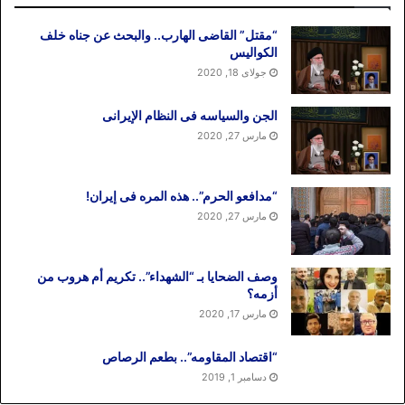
“مقتل” القاضی الهارب.. والبحث عن جناه خلف
الکوالیس
جولای 18, 2020
الجن والسیاسه فی النظام اﻹیرانی
مارس 27, 2020
“مدافعو الحرم”.. هذه المره فی إیران!
مارس 27, 2020
وصف الضحایا بـ “الشهداء”.. تکریم أم هروب من
أزمه؟
مارس 17, 2020
“اقتصاد المقاومه”.. بطعم الرصاص
دسامبر 1, 2019