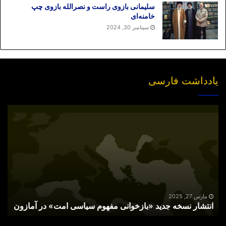
سلیمانی بازوی راست و نصرالله بازوی چپ
خامنه‌ای
سپتامبر 30, 2024
یادداشت فارسی
انتشار
نسخه
جدید
«بازخوانی
مفهوم
سیاسی
امت»
در
آمازون
مارس 27, 2025
انتشار نسخه جدید «بازخوانی مفهوم سیاسی امت» در آمازون