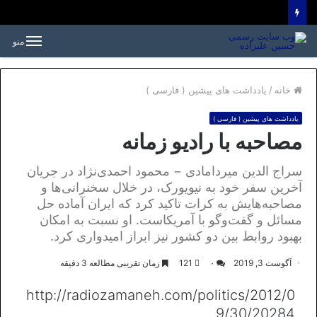
منو
خانه
/
یادداشت های پیشین ( فارسی )
یادداشت های پیشین ( فارسی )
مصاحبه با رادیو زمانه
سراج الدین میردامادی − محمود احمدی‌نژاد در جریان
آخرین سفر خود به نیویورک، در خلال سخنرانی‌ها و
مصاحبه‌هایش به کرات تاکید کرد که ایران آماده‌ حل
مسائل و گفت‌وگو با آمریکاست. او نسبت به امکان
بهبود روابط بین دو کشور نیز ابراز امیدواری کرد.
آگوست 3, 2019
۰
121
زمان تقریبی مطالعه 3 دقیقه
http://radiozamaneh.com/politics/2012/0
9/30/20284