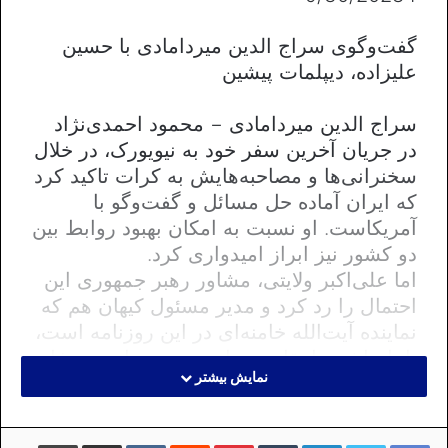
گفت‌وگوی سراج الدین میردامادی با حسین
علیزاده، دیپلمات پیشین
سراج الدین میردامادی − محمود احمدی‌نژاد
در جریان آخرین سفر خود به نیویورک، در خلال
سخنرانی‌ها و مصاحبه‌هایش به کرات تاکید کرد
که ایران آماده‌ حل مسائل و گفت‌وگو با
آمریکاست. او نسبت به امکان بهبود روابط بین
دو کشور نیز ابراز امیدواری کرد.
اما علی‌اکبر ولایتی، مشاور رهبر جمهوری این
احتمال را رد کرد و مدیر مسئول کیهان هم که
نماینده‌ آیت‌الله خامنه‌ای در این روزنامه است،
با یادداشتی انتقادی مواضع محمود احمدی‌نژاد
نمایش بیشتر
را زیر سئوال برد.
●
گفت‌وگو یا حسین علیزاده
از حسین علیزاده، دیپلمات پیشین و کارشناس
لینکداین
تامبلر
پینتریست
Reddit
VKontakte
اشتراک گذاری با ایمیل
چاپ