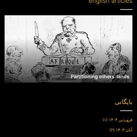
english articles
Partitioning
others’
lands
جولای 4, 2024
Partitioning others’ lands
بایگانی
فروردین ۱۴۰۴
(۱)
آبان ۱۴۰۳
(۲)