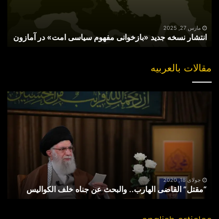
امت»
در
آمازون
مارس 27, 2025
انتشار نسخه جدید «بازخوانی مفهوم سیاسی امت» در آمازون
مقالات بالعربیه
“مقتل”
القاضی
الهارب..
والبحث
عن
جناه
خلف
الکوالیس
جولای 18, 2020
“مقتل” القاضی الهارب.. والبحث عن جناه خلف الکوالیس