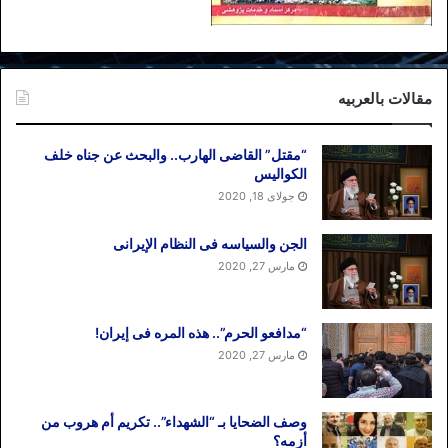
مقالات بالعربیه
“مقتل” القاضی الهارب.. والبحث عن جناه خلف
الکوالیس
جولای 18, 2020
الجن والسیاسه فی النظام اﻹیرانی
مارس 27, 2020
“مدافعو الحرم”.. هذه المره فی إیران!
مارس 27, 2020
وصف الضحایا بـ “الشهداء”.. تکریم أم هروب من
أزمه؟