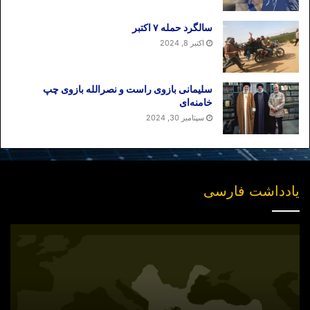
سالگرد حمله ۷ اکتبر
اکتبر 8, 2024
سلیمانی بازوی راست و نصرالله بازوی چپ
خامنه‌ای
سپتامبر 30, 2024
یادداشت فارسی
انتشار
نسخه
جدید
«بازخوانی
مفهوم
سیاسی