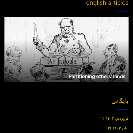
english articles
Partitioning
others’
lands
جولای 4, 2024
Partitioning others’ lands
بایگانی
فروردین ۱۴۰۴
(۱)
آبان ۱۴۰۳
(۲)