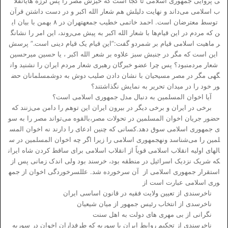
ی پروایی جمهوری اسلامی تا کجا است که خیزش مصر را پس لرزه هایانقلا
ب اسلامی می‌داند و نهایت دلیلش هم شعار الله اکبر و در دست داشتن قرآن
توسط معترضان است. احمد خاتمی خطیب جمعهتهران در ۸ بهمن با بیان ای
ن که مردم در این قیام‌ها با شعار الله اکبر به پیش می‌روند، این امر را نشانگ
ر ماهیت اسلامی قیام بر شمردو گفت:”این قیام یک قیام دینی است.” پرسش
این است که مگر در جنبش سبز علاوه بر شعر الله اکبر ، یا حسین میرحسین
شعار مردمنبود؟ پس چرا عضو خبرگان رهبری شعار مردم ایران را نشنید وان
گهی مگر در مصر مسیحیان با نشان دادن صلیب دوش به دوشمسلمانان حض
ور خود را در میدان تحریر به نمایش نگذاشتند؟
آیا اخوان المسلمین به دنبال مدل جمهوری اسلامی است؟
برخی در ایران و برخی دیگر در بیرون ایران این توهم را دامن می‌زنند که
حضور جریان اخوان المسلمین در تحولات مصر،بالقوه می‌تواند مصر را به سو
ی جمهوری اسلامی سوق دهد.کسانی که چنین ادعای را دارند نه اخوان المس
لمین را می‌شناسد ونهجمهوری اسلامی را زیرا اگر چه اخوان المسلمین در س
الهای اولیه انقلاب اسلامی قویاً از انقلاب اسلامی برای ساقط کردن شاه ایران
که شریک نزدیک اسرائیل در منطقه بود، خرسند بود ولی اندک زمانی پس از
استقرار جمهوری اسلامی از آن سرخورده شد. عللسر‌خوردگی اخوان از جمه
وری اسلامی عبارت است از
ناخرسندی از تعیین ولایت فقیه در قانون اساسی ایران
ناخرسدی از انتخاب رئیس جمهور از میان شیعیان
نگرانی از بی مهری های دولت به اهل سنت
ناخرسندی از تحکیم روابط ایران با سوریه که طرفداران اخوان در سوریه