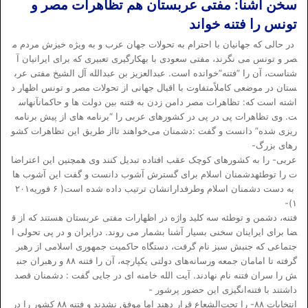
سخن آشنا: مفتی عربستان هم تظاهرات مصر و
تونس را فتنه خواند
در حالی که جهانیان با احترام به تحولات جهان عرب و به ویژه خیزش مردم م
صر و تونس می نگرند، مفتی سعودی با بهکارگیری تعبیری که برای ایرانیان آ
شناست، آن را ”فتنه”خوانده است. عبدالعزیز بن عبدالله آل الشیخ مفتی عرب
ستان در موضعی کاملاًمتفاوت با اقبال جهانی از تحولات مصر و تونس اظهار د
اشته است که: تظاهرات مصر دامن زدن به فتنه بین دولت ها و حاکمانآنهاس
ت. وی تظاهرات پی در پی در کشورهای عربی را “برنامه های از پیش برنامه‌
ریزی شده” دانست و گفت :دشمنان می‌خواهند تااز طریق این تظاهرات کشو
رهای بزرگ-
عربی- را به کشورهای کوچک عقب افتاده تبدیل کنند وی همچنین این اعتراضا
ت را توطئهدشمنان اسلام برای گسترش آشوب دانست و گفت این آشوب ها
به دست دشمنان اسلام وطرفدارانشان ترتیب داده شده است( ۶ فوریه۲۰۱
۱)-
فتنه، دشمن و توطئه سه کلید واژه در اظهارات مفتی عربستان هستند که از ق
ضا برای ایراینان سخنی بسیار آشنا بشمار می روند. درایران و در پی تحولی ا
جتماعی که جنبش سبز نام گرفت، دستگاه حاکمیت جمهوری اسلامی از رهبر
گرفته تا امامان جمعه ورسانه‌های دولتی یکپارچه، آن را فتنه ۸۸ و رهبران جنب
ش را سران فتنه نام نهادند. آیت الله خامنه ای در جایی گفت : دشمنان قصد
داشتند با فتنه‌انگیزی این حضور پرشور -
انتخابات ۸۸- را تحت‌الشعاع قرار دهند اما موفق نشدند و فتنه ۸۸ کشور را در