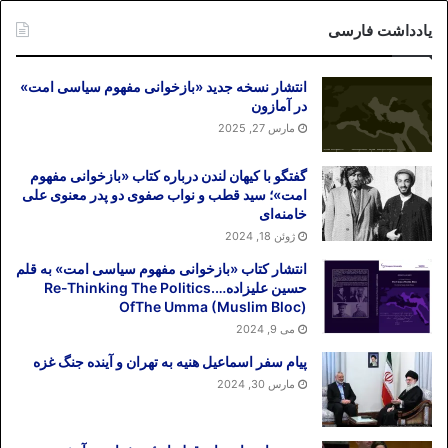
یادداشت فارسی
انتشار نسخه جدید «بازخوانی مفهوم سیاسی امت»
در آمازون
مارس 27, 2025
گفتگو با کیهان لندن درباره کتاب «بازخوانی مفهوم
امت»؛ سید قطب و نواب صفوی دو پدر معنوی علی
خامنه‌ای
ژوئن 18, 2024
انتشار کتاب «بازخوانی مفهوم سیاسی امت» به قلم
حسین علیزاده….Re-Thinking The Politics
OfThe Umma (Muslim Bloc)
می 9, 2024
پیام سفر اسماعیل هنیه به تهران و آینده جنگ غزه
مارس 30, 2024