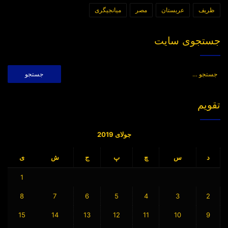
ظریف
عربستان
مصر
میانجیگری
جستجوی سایت
جستجو
برای:
تقویم
جولای 2019
د
س
چ
پ
ج
ش
ی
1
8
7
6
5
4
3
2
15
14
13
12
11
10
9