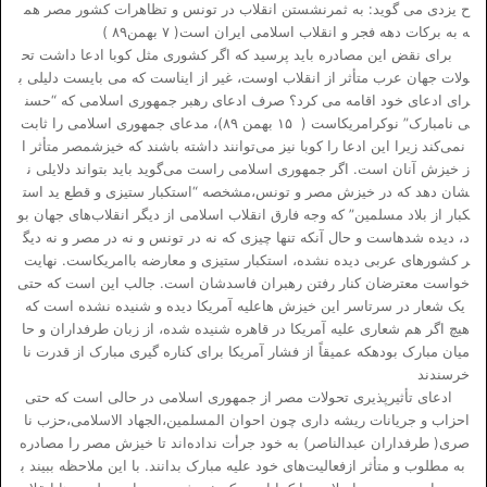
ح یزدی می گوید: به ثمرنشستن انقلاب در تونس و تظاهرات کشور مصر هم
ه به برکات دهه فجر و انقلاب اسلامی ایران است( ۷ بهمن۸۹ )
برای نقض این مصادره باید پرسید که اگر کشوری مثل کوبا ادعا داشت تح
ولات جهان عرب متأثر از انقلاب اوست، غیر از ایناست که می بایست دلیلی ب
رای ادعای خود اقامه می کرد؟ صرف ادعای رهبر جمهوری اسلامی که “حسن
ی نامبارک” نوکرامریکاست ( ۱۵ بهمن ۸۹)، مدعای جمهوری اسلامی را ثابت
نمی‌کند زیرا این ادعا را کوبا نیز می‌توانند داشته باشند که خیزشمصر متأثر ا
ز خیزش آنان است. اگر جمهوری اسلامی راست می‌گوید باید بتواند دلایلی ن
شان دهد که در خیزش مصر و تونس،مشخصه “استکبار ستیزی و قطع ید است
کبار از بلاد مسلمین” که وجه فارق انقلاب اسلامی از دیگر انقلاب‌های جهان بو
د، دیده شدهاست و حال آنکه تنها چیزی که نه در تونس و نه در مصر و نه دیگ
ر کشورهای عربی دیده نشده، استکبار ستیزی و معارضه باامریکاست. نهایت
خواست معترضان کنار رفتن رهبران فاسدشان است. جالب این است که حتی
یک شعار در سرتاسر این خیزش هاعلیه آمریکا دیده و شنیده نشده است که
هیچ اگر هم شعاری علیه آمریکا در قاهره شنیده شده، از زبان طرفداران و حا
میان مبارک بودهکه عمیقاً از فشار آمریکا برای کناره گیری مبارک از قدرت نا
خرسندند
ادعای تأثیر‌پذیری تحولات مصر از جمهوری اسلامی در حالی است که حتی
احزاب و جریانات ریشه داری چون احوان المسلمین،الجهاد الاسلامی،حزب نا
صری( طرفداران عبدالناصر) به خود جرأت نداده‌اند تا خیزش مصر را مصادره
به مطلوب و متأثر ازفعالیت‌های خود علیه مبارک بدانند. با این ملاحظه ببیند ب