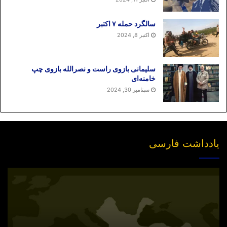
سالگرد حمله ۷ اکتبر
اکتبر 8, 2024
سلیمانی بازوی راست و نصرالله بازوی چپ
خامنه‌ای
سپتامبر 30, 2024
یادداشت فارسی
انتشار
نسخه
جدید
«بازخوانی
مفهوم
سیاسی