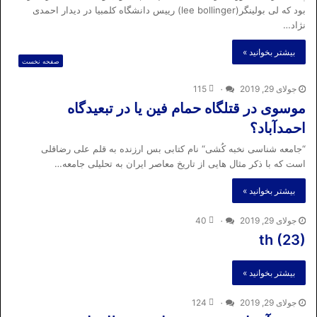
بود که لی بولینگر(lee bollinger) رییس دانشگاه کلمبیا در دیدار احمدی
نژاد…
بیشتر بخوانید »
صفحه نخست
جولای 29, 2019
۰
115
موسوی در قتلگاه حمام فین یا در تبعیدگاه
احمدآباد؟
“جامعه شناسی نخبه کُشی“ نام کتابی بس ارزنده به قلم علی رضاقلی
است که با ذکر مثال هایی از تاریخ معاصر ایران به تحلیلی جامعه…
بیشتر بخوانید »
جولای 29, 2019
۰
40
th (23)
بیشتر بخوانید »
جولای 29, 2019
۰
124