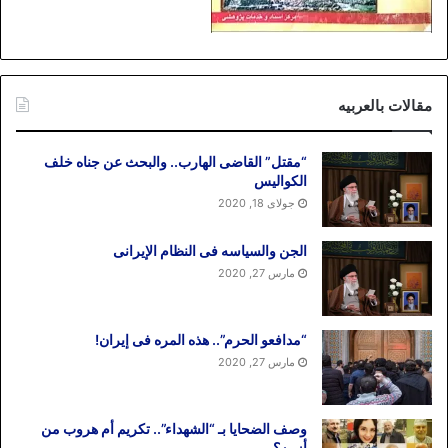
مقالات بالعربیه
“مقتل” القاضی الهارب.. والبحث عن جناه خلف
الکوالیس
جولای 18, 2020
الجن والسیاسه فی النظام اﻹیرانی
مارس 27, 2020
“مدافعو الحرم”.. هذه المره فی إیران!
مارس 27, 2020
وصف الضحایا بـ “الشهداء”.. تکریم أم هروب من
أزمه؟