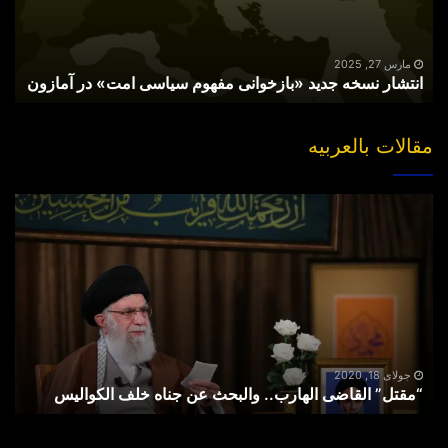
امت»
در
آمازون
مارس 27, 2025
انتشار نسخه جدید «بازخوانی مفهوم سیاسی امت» در آمازون
مقالات بالعربیه
“مقتل”
القاضی
الهارب..
والبحث
عن
جناه
خلف
الکوالیس
جولای 18, 2020
“مقتل” القاضی الهارب.. والبحث عن جناه خلف الکوالیس