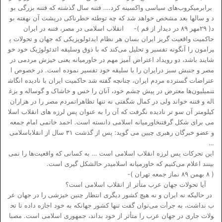
برابرمیکروب‌های سیاسی واکسینه کرد…. فتنه سال گذشته که فتنه بزرگی بو
د و سالها بعد مشخص خواهد شد که چه توطئه خطرناکی درپشت آن نهفته بو
د( ۲۹مهر ۸۹ در دیدار از قم )- انقلاب اسلامی در مصر، فتنه در ایران
حاکمیت واقعیت گریز ایران بسان هر نظام ایدئولوپزیکی که جهان و تحولات پ
یرامون را آنگونه تفسیر و تحلیل می‌کند که با ذوق وسلیقه ائدئولوژیک خود خو
شایند باشد، دو رویداد اعتراض آمیز مهم در خاورمیانه یعنی خیزش مردمی در
مصر و جنبش سبز درایران را با سلیقه خود تفسیر نموده است. در خصوص ا
عتراضات گسترده مردم ایران، چنانچه گفته شد حاکمیت ایران با نادیده انگاش
تنمیلیون‌ها معترض در پیش چشم خود، آنان را خس و خاشاک و گوساله و بزغ
اله و فتنه خواند ولی در کمال شگفتی نه تنها تظاهراتمردم مصر را در هزاران
کیلومتر آن سو تر نادیده نگرفت که آن را به عنوان پس لرزه های انقلاب اسلا
می برای شکل گرفتنخاورمیانه اسلامی دانسته است. احمد خاتمی امام جمعه
و عضو خبرگان رهبری چیین می گوید: پس از گذشت ۳۱ سال از انقلاباسلامی
…
این تحرکات پس لرزه انقلاب اسلامی است … به کسانی که واقعیت‌ها را نمی‌
بینند اعلام می‌کنیم که خاورمیانه اسلامیدر حالشکل گیری است.
( ۸ بهمن ۸۹ نماز جمعه تهران )-
آیا تحولات جهان عرب متأثر از انقلاب اسلامی است؟
در حالیکه نه ایران و نه هیچ کشور دیگری انتظار چنین خیزشی را در جهان عر
ب نداشت، به جرأت می‌توان گفت تنها کشور جهانکه به خود اجازه داده تا تح
ولات جاری در جهان عرب را متأثر از خود بداند، جمهوری اسلامی است. مصبا