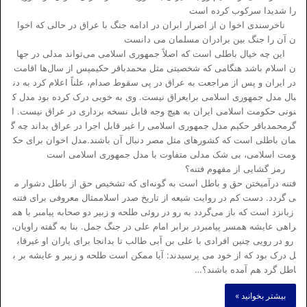
را شدیدا سرکوب کرده است
ناخرسندی اخوا ن از اصرار ابران در ادامه جنگ با عراق در حالی که اخوا
ن آن را جنگ بین برادران مسلمان می دانست
این چه خیال باطلی است که اصلاً جمهوری اسلامی می‌تواند مدلی در جها
ن اسلام باشد هنگامی که شخصیتی مثل محمدباقر حکیمپس از سال‌ها اقامت
در ایران و پس از مراجعت به عراق در پی سقوط صدام، علناً اعلام کرد به دن
بال مدل جمهوری اسلامی برایعراق نیست. وی به خوبی درک کرده بود مدل ک
نونی حکومت اسلامی ایران به هیچ وجه قابل نسخه برداری در عراق نیست. ا
گرمحمدباقر حکیم مدل جمهوری اسلامی را غیر قابل اجرا در عراق بداند چه گ
مان باطلی است که کشورهای مثل مصر دنبال آن باشند.مدل اخوان برای حک
ومت اسلامی، بی شک مدلی متفاوت با مدل جمهوری اسلامی است
رمز گشایی از مفهوم فتنه؟
فتنه درآمیختن حق و باطل است به گونه‌ای که تشخیص حق از باطل دشوار م
ی گردد. دست کم در روایت شیعه از تاریخ صدر اسلاممثال معروفی برای فتنه
زبانزد است که باز می‌گردد به رو در روئی طلحه و زبیر دو صحابه پیامبر با هم
راهی عایشه همسر پیامبردر برابر امام علی در جنگ جمل. بنا به گفته راویان،
رو در رویی چنین افرادی با علی بن آبی طالب تا بدانجا برای یاران او غیرقاب
ل درک بود که از خود می پرسیدند: آیا ممکن است طلحه و زبیر و عایشه بر ب
اطل گرد هم آمده باشند؟…
بیشتر بخوانید »