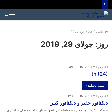
منو
خانه
/
2019
/
جولای
/
29
روز:
جولای 29, 2019
جولای 29, 2019
۰
49
th (24)
بیشتر بخوانید »
جولای 29, 2019
۰
123
دیکتاتور حقیر و دیکتاتور کبیر
پیشگفتار “دیکتاتور حقیر- – petty dictator” عنوان و لقب جنجال برانگیزی