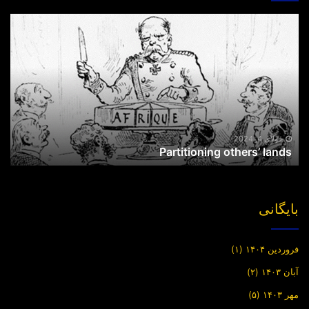
Partitioning
others’
lands
جولای 4, 2024
Partitioning others’ lands
بایگانی
فروردین ۱۴۰۴
(۱)
آبان ۱۴۰۳
(۲)
مهر ۱۴۰۳
(۵)