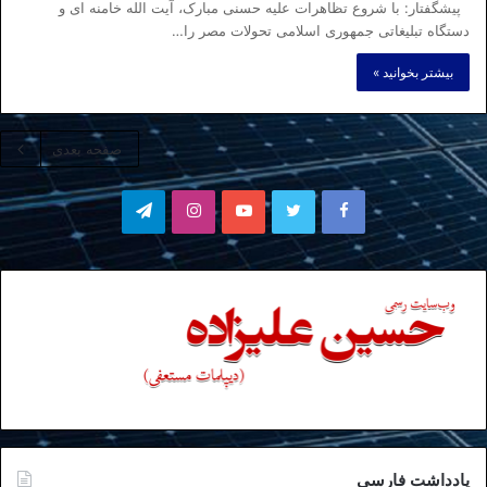
پیشگفتار: با شروع تظاهرات علیه حسنی مبارک، آیت الله خامنه ای و
دستگاه تبلیغاتی جمهوری اسلامی تحولات مصر را…
بیشتر بخوانید »
صفحه بعدی
فیسبوک
توییتر
یوتیوب
اینستاگرام
تلگرام
یادداشت فارسی