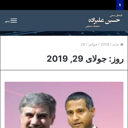
منو
خانه
/
2019
/
جولای
/
29
روز:
جولای 29, 2019