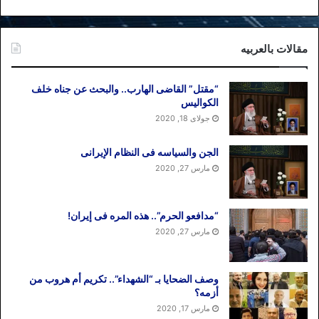
مقالات بالعربیه
“مقتل” القاضی الهارب.. والبحث عن جناه خلف
الکوالیس
جولای 18, 2020
الجن والسیاسه فی النظام اﻹیرانی
مارس 27, 2020
“مدافعو الحرم”.. هذه المره فی إیران!
مارس 27, 2020
وصف الضحایا بـ “الشهداء”.. تکریم أم هروب من
أزمه؟
مارس 17, 2020