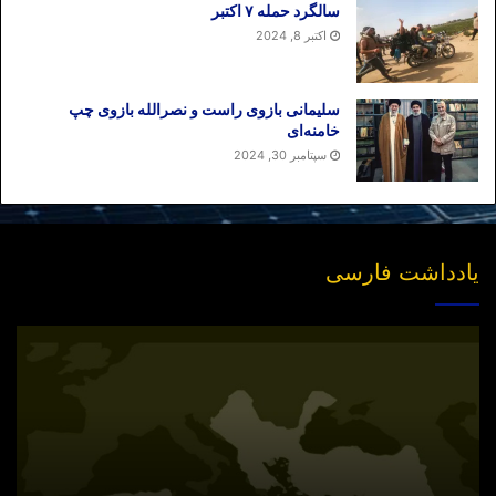
سالگرد حمله ۷ اکتبر
اکتبر 8, 2024
سلیمانی بازوی راست و نصرالله بازوی چپ
خامنه‌ای
سپتامبر 30, 2024
یادداشت فارسی
انتشار
نسخه
جدید
«بازخوانی
مفهوم
سیاسی
امت»