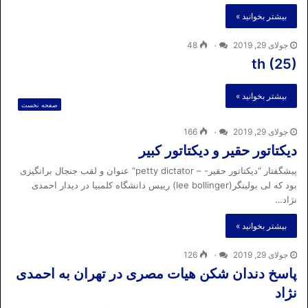
بیشتر بخوانید »
جولای 29, 2019
۰
48
th (25)
بیشتر بخوانید »
صفحه نخست
جولای 29, 2019
۰
166
دیکتاتور حقیر و دیکتاتور کبیر
پیشگفتار “دیکتاتور حقیر- – petty dictator” عنوان و لقب جنجال برانگیزی
بود که لی بولینگر(lee bollinger) رییس دانشگاه کلمبیا در دیدار احمدی
نژاد…
بیشتر بخوانید »
جولای 29, 2019
۰
126
پاسخ دندان شکن هیات مصری در تهران به احمدی
نژاد