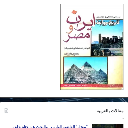
مقالات بالعربیه
“مقتل” القاضی الهارب.. والبحث عن جناه خلف