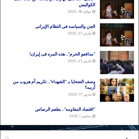
الکوالیس
جولای 18, 2020
الجن والسیاسه فی النظام اﻹیرانی
مارس 27, 2020
“مدافعو الحرم”.. هذه المره فی إیران!
مارس 27, 2020
وصف الضحایا بـ “الشهداء”.. تکریم أم هروب من
أزمه؟
مارس 17, 2020
“اقتصاد المقاومه”.. بطعم الرصاص
دسامبر 1, 2019