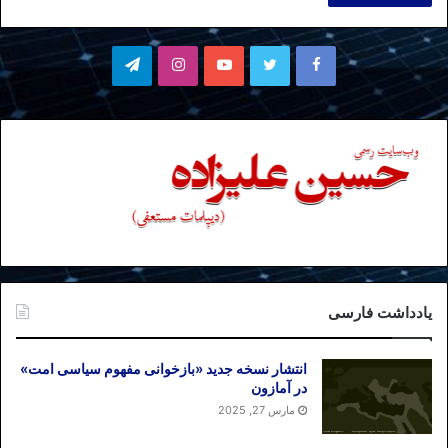
فیسبوک
توییتر
یوتیوب
اینستاگرام
تلگرام
یادداشت فارسی
انتشار نسخه جدید «بازخوانی مفهوم سیاسی امت»
در آمازون
مارس 27, 2025