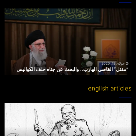
“مقتل”
القاضی
الهارب..
والبحث
عن
جناه
خلف
الکوالیس
جولای 18, 2020
“مقتل” القاضی الهارب.. والبحث عن جناه خلف الکوالیس
english articles
Partitioning
others’
lands