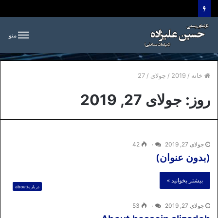
منو
خانه
/
2019
/
جولای
/
27
روز:
جولای 27, 2019
جولای 27, 2019
۰
42
(بدون عنوان)
بیشتر بخوانید »
درباره/about
جولای 27, 2019
۰
53