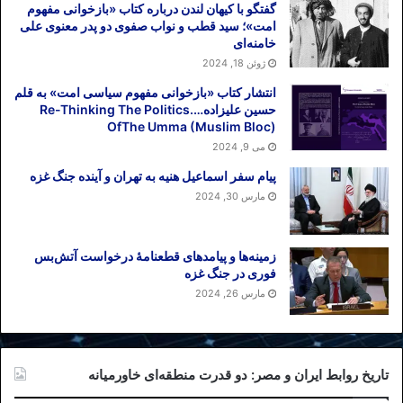
گفتگو با کیهان لندن درباره کتاب «بازخوانی مفهوم
امت»؛ سید قطب و نواب صفوی دو پدر معنوی علی
خامنه‌ای
ژوئن 18, 2024
انتشار کتاب «بازخوانی مفهوم سیاسی امت» به قلم
حسین علیزاده….Re-Thinking The Politics
OfThe Umma (Muslim Bloc)
می 9, 2024
پیام سفر اسماعیل هنیه به تهران و آینده جنگ غزه
مارس 30, 2024
زمینه‌ها و پیامدهای قطعنامهٔ درخواست آتش‌بس
فوری در جنگ غزه
مارس 26, 2024
تاریخ روابط ایران و مصر: دو قدرت منطقه‌ای خاورمیانه