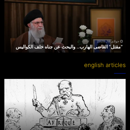
الهارب..
والبحث
عن
جناه
خلف
الکوالیس
جولای 18, 2020
“مقتل” القاضی الهارب.. والبحث عن جناه خلف الکوالیس
english articles
Partitioning
others’
lands