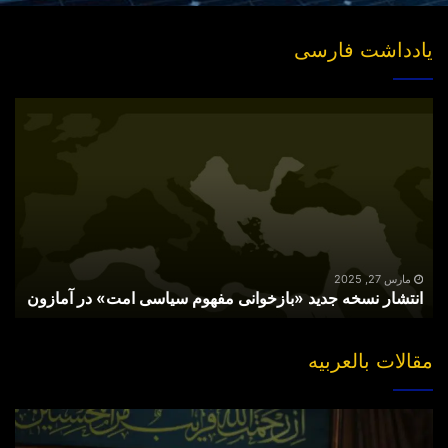
یادداشت فارسی
انتشار
نسخه
جدید
«بازخوانی
مفهوم
سیاسی
امت»
در
آمازون
مارس 27, 2025
انتشار نسخه جدید «بازخوانی مفهوم سیاسی امت» در آمازون
مقالات بالعربیه
“مقتل”
القاضی