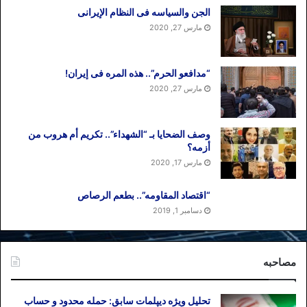
الجن والسیاسه فی النظام اﻹیرانی
مارس 27, 2020
“مدافعو الحرم”.. هذه المره فی إیران!
مارس 27, 2020
وصف الضحایا بـ “الشهداء”.. تکریم أم هروب من
أزمه؟
مارس 17, 2020
“اقتصاد المقاومه”.. بطعم الرصاص
دسامبر 1, 2019
مصاحبه
تحلیل ویژه دیپلمات سابق: حمله محدود و حساب