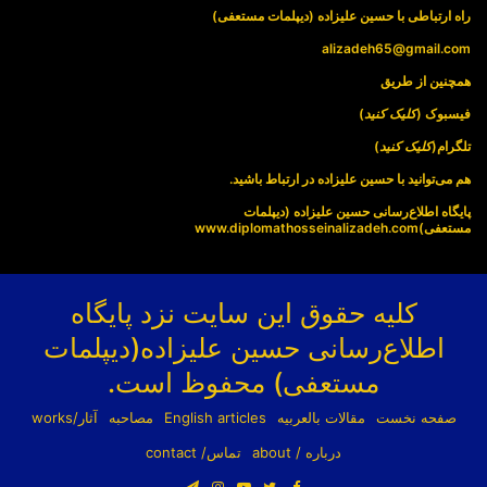
راه ارتباطی با حسین علیزاده (دیپلمات مستعفی)
alizadeh65@gmail.com
همچنین از طریق
فیسبوک (
کلیک کنید
)
تلگرام(
کلیک کنید
)
هم می‌توانید با حسین علیزاده در ارتباط باشید.
پایگاه اطلاع‌رسانی حسین علیزاده (دیپلمات
مستعفی)
www.diplomathosseinalizadeh.com
کلیه حقوق این سایت نزد پایگاه
اطلاع‌رسانی حسین علیزاده(دیپلمات
مستعفی) محفوظ است.
صفحه نخست
مقالات بالعربیه
English articles
مصاحبه
آثار/works
درباره / about
تماس/ contact
فیسبوک
توییتر
یوتیوب
اینستاگرام
تلگرام