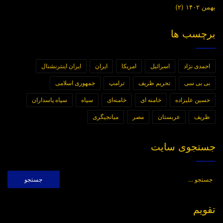
بهمن ۱۴۰۲
(۲)
برچسب ها
احمدی نژاد
اسرائیل
امریکا
ایران
ایران اینترنشنال
بی بی سی
تحریم ظریف
ترامپ
جمهوری اسلامی
حسین علیزاده
خامنه ای
خامنه‌ای
سپاه
سپاه پاسداران
ظریف
عربستان
مصر
میانجیگری
جستجوی سایت
جستجو
برای:
تقویم