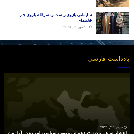
سلیمانی بازوی راست و نصرالله بازوی چپ
خامنه‌ای
سپتامبر 30, 2024
یادداشت فارسی
انتشار
نسخه
جدید
«بازخوانی
مفهوم
سیاسی
امت»
در
آمازون
مارس 27, 2025
انتشار نسخه جدید «بازخوانی مفهوم سیاسی امت» در آمازون