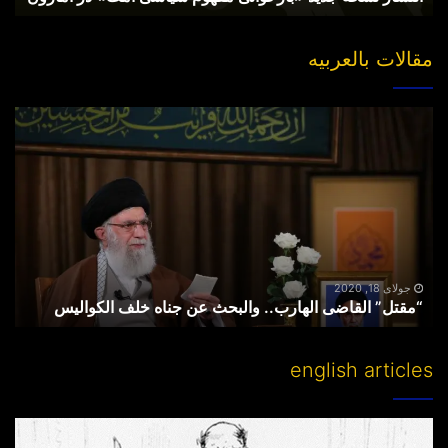
مقالات بالعربیه
“مقتل”
القاضی
الهارب..
والبحث
عن
جناه
خلف
الکوالیس
جولای 18, 2020
“مقتل” القاضی الهارب.. والبحث عن جناه خلف الکوالیس
english articles
Partitioning
others’