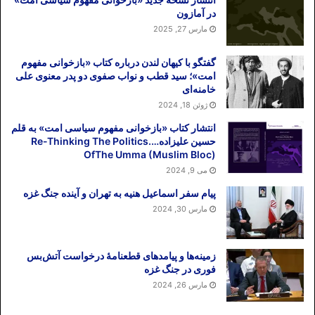
در آمازون
مارس 27, 2025
گفتگو با کیهان لندن درباره کتاب «بازخوانی مفهوم
امت»؛ سید قطب و نواب صفوی دو پدر معنوی علی
خامنه‌ای
ژوئن 18, 2024
انتشار کتاب «بازخوانی مفهوم سیاسی امت» به قلم
حسین علیزاده….Re-Thinking The Politics
OfThe Umma (Muslim Bloc)
می 9, 2024
پیام سفر اسماعیل هنیه به تهران و آینده جنگ غزه
مارس 30, 2024
زمینه‌ها و پیامدهای قطعنامهٔ درخواست آتش‌بس
فوری در جنگ غزه
مارس 26, 2024