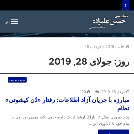
منو
خانه
/
2019
/
جولای
/
28
روز:
جولای 28, 2019
صفحه نخست
جولای 28, 2019
۰
129
مبارزه با جریان آزاد اطلاعات: رفتار «دُن کیشوتی»
نظام
پیام نوروزی سال ۹۱ باراک اوباما از یک زاویه حاوی نکته مهمی بود. وی در
پیام خود با یادآوری این…