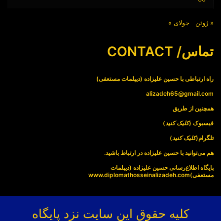
« ژوئن
جولای »
تماس/ CONTACT
راه ارتباطی با حسین علیزاده (دیپلمات مستعفی)
alizadeh65@gmail.com
همچنین از طریق
فیسبوک (
کلیک کنید
)
تلگرام(
کلیک کنید
)
هم می‌توانید با حسین علیزاده در ارتباط باشید.
پایگاه اطلاع‌رسانی حسین علیزاده (دیپلمات
مستعفی)
www.diplomathosseinalizadeh.com
کلیه حقوق این سایت نزد پایگاه