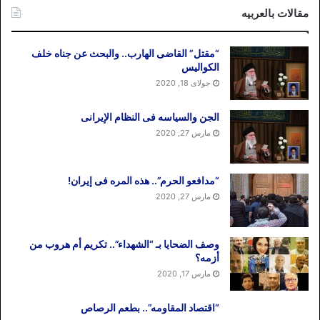
مقالات بالعربیه
“مقتل” القاضی الهارب.. والبحث عن جناه خلف
الکوالیس
جولای 18, 2020
الجن والسیاسه فی النظام اﻹیرانی
مارس 27, 2020
“مدافعو الحرم”.. هذه المره فی إیران!
مارس 27, 2020
وصف الضحایا بـ “الشهداء”.. تکریم أم هروب من
أزمه؟
مارس 17, 2020
“اقتصاد المقاومه”.. بطعم الرصاص