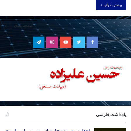
بیشتر بخوانید »
صفحه بعدی
فیسبوک
توییتر
یوتیوب
اینستاگرام
تلگرام
یادداشت فارسی
انتشار نسخه جدید «بازخوانی مفهوم سیاسی امت»