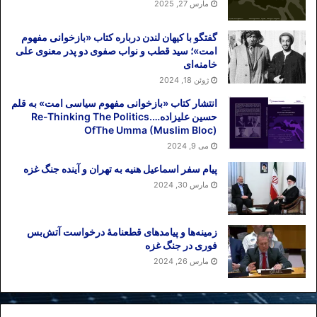
مارس 27, 2025
گفتگو با کیهان لندن درباره کتاب «بازخوانی مفهوم
امت»؛ سید قطب و نواب صفوی دو پدر معنوی علی
خامنه‌ای
ژوئن 18, 2024
انتشار کتاب «بازخوانی مفهوم سیاسی امت» به قلم
حسین علیزاده….Re-Thinking The Politics
OfThe Umma (Muslim Bloc)
می 9, 2024
پیام سفر اسماعیل هنیه به تهران و آینده جنگ غزه
مارس 30, 2024
زمینه‌ها و پیامدهای قطعنامهٔ درخواست آتش‌بس
فوری در جنگ غزه
مارس 26, 2024