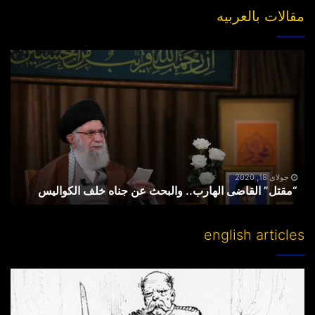
مقالات بالعربیه
“مقتل”
القاضی
الهارب..
والبحث
عن
جناه
خلف
الکوالیس
جولای 18, 2020
“مقتل” القاضی الهارب.. والبحث عن جناه خلف الکوالیس
english articles
Partitioning
others’
lands