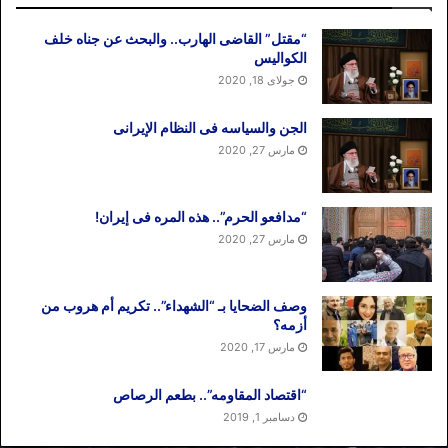
“مقتل” القاضی الهارب.. والبحث عن جناه خلف
الکوالیس
جولای 18, 2020
الجن والسیاسه فی النظام اﻹیرانی
مارس 27, 2020
“مدافعو الحرم”.. هذه المره فی إیران!
مارس 27, 2020
وصف الضحایا بـ “الشهداء”.. تکریم أم هروب من
أزمه؟
مارس 17, 2020
“اقتصاد المقاومه”.. بطعم الرصاص
دسامبر 1, 2019