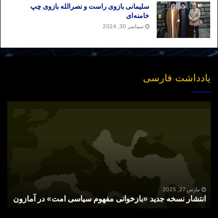
سلیمانی بازوی راست و نصرالله بازوی چپ
خامنه‌ای
سپتامبر 30, 2024
یادداشت فارسی
انتشار
نسخه
جدید
«بازخوانی
مفهوم
سیاسی
امت»
در
آمازون
مارس 27, 2025
انتشار نسخه جدید «بازخوانی مفهوم سیاسی امت» در آمازون