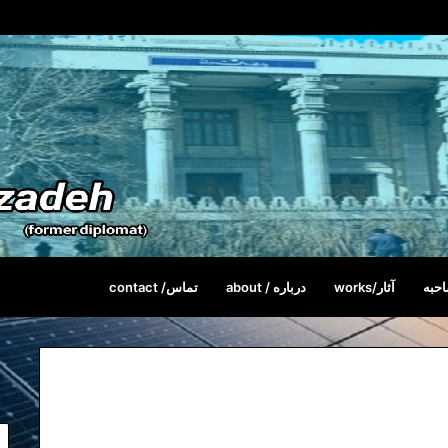
حبه
آثار/works
درباره / about
تماس/ contact