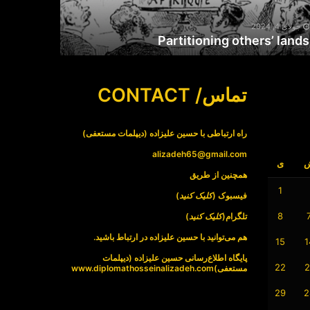
جولای 4, 2024
Partitioning others’ lands
تماس/ CONTACT
راه ارتباطی با حسین علیزاده (دیپلمات مستعفی)
alizadeh65@gmail.com
ی
همچنین از طریق
1
فیسبوک (
کلیک کنید
)
8
تلگرام(
کلیک کنید
)
هم می‌توانید با حسین علیزاده در ارتباط باشید.
15
1
پایگاه اطلاع‌رسانی حسین علیزاده (دیپلمات
22
2
مستعفی)
www.diplomathosseinalizadeh.com
29
2