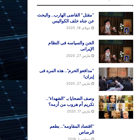
“مقتل” القاضی الهارب.. والبحث
عن جناه خلف الکوالیس
جولای 18, 2020
الجن والسیاسه فی النظام
اﻹیرانی
مارس 27, 2020
“مدافعو الحرم”.. هذه المره فی
إیران!
مارس 27, 2020
وصف الضحایا بـ “الشهداء”..
تکریم أم هروب من أزمه؟
مارس 17, 2020
“اقتصاد المقاومه”.. بطعم
الرصاص
دسامبر 1, 2019