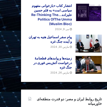
انتشار کتاب «بازخوانی مفهوم
سیاسی امت» به قلم حسین
علیزاده….Re-Thinking The
Politics OfThe Umma
(Muslim Bloc)
می 9, 2024
پیام سفر اسماعیل هنیه به تهران
و آینده جنگ غزه
مارس 30, 2024
زمینه‌ها و پیامدهای قطعنامهٔ
درخواست آتش‌بس فوری در
جنگ غزه
مارس 26, 2024
تاریخ روابط ایران و مصر: دو قدرت منطقه‌ای
خاورمیانه