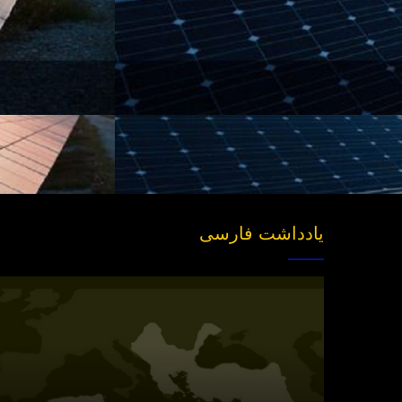
یادداشت فارسی
انتشار
نسخه
جدید
«بازخوانی
مفهوم
سیاسی
امت»