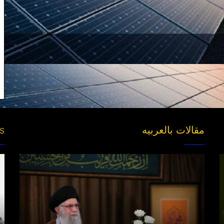
مقالات بالعربیه
es
“مقتل”
ng
القاضی
s’
الهارب..
ds
والبحث
عن
جناه
خلف