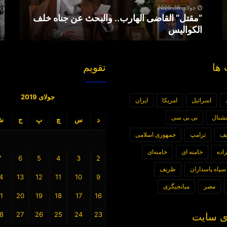
الکوالیس
جولای 18, 2020
“مقتل” القاضی الهارب.. والبحث عن جناه خلف
الکوالیس
ها
تقویم
جولای 2019
اسرائیل
امریکا
ایران
رنشنال
بی بی سی
د
س
چ
پ
ج
ش
یف
ترامپ
جمهوری اسلامی
اده
خامنه ای
خامنه‌ای
7
6
5
4
3
2
سپاه پاسداران
ظریف
4
13
12
11
10
9
مصر
میانجیگری
1
20
19
18
17
16
8
27
26
25
24
23
 سایت