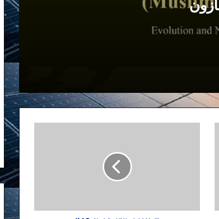
ازون
مصاحبه من با برنامه پربیننده “پارازیت” در
۱۵ جولای ۲۰۱۱ در صدای امریکا
از حمله به سفارت خانه ها در تهران تا
حمله به مهمانپرست در نیویورک