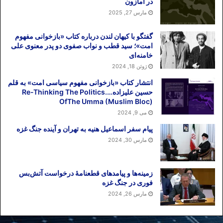
در آمازون
مارس 27, 2025
گفتگو با کیهان لندن درباره کتاب «بازخوانی مفهوم
امت»؛ سید قطب و نواب صفوی دو پدر معنوی علی
خامنه‌ای
ژوئن 18, 2024
انتشار کتاب «بازخوانی مفهوم سیاسی امت» به قلم
حسین علیزاده….Re-Thinking The Politics
OfThe Umma (Muslim Bloc)
می 9, 2024
پیام سفر اسماعیل هنیه به تهران و آینده جنگ غزه
مارس 30, 2024
زمینه‌ها و پیامدهای قطعنامهٔ درخواست آتش‌بس
فوری در جنگ غزه
مارس 26, 2024