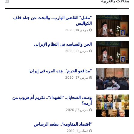
مقالات بالعربیه
“مقتل” القاضی الهارب.. والبحث عن جناه خلف
الکوالیس
جولای 18, 2020
الجن والسیاسه فی النظام اﻹیرانی
مارس 27, 2020
“مدافعو الحرم”.. هذه المره فی إیران!
مارس 27, 2020
وصف الضحایا بـ “الشهداء”.. تکریم أم هروب من
أزمه؟
مارس 17, 2020
“اقتصاد المقاومه”.. بطعم الرصاص
دسامبر 1, 2019