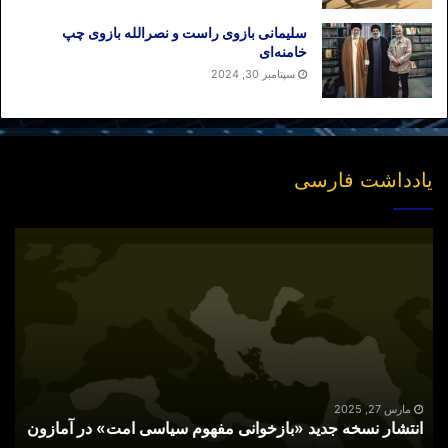
سلیمانی بازوی راست و نصرالله بازوی چپ
خامنه‌ای
سپتامبر 30, 2024
یادداشت فارسی
انتشار
نسخه
جدید
«بازخوانی
مفهوم
سیاسی
امت»
در
آمازون
مارس 27, 2025
انتشار نسخه جدید «بازخوانی مفهوم سیاسی امت» در آمازون