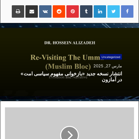
لینکداین
تامبلر
پینتریست
Reddit
VKontakte
اشتراک گذاری با ایمیل
چاپ
Uncategorized
مارس 27, 2025
انتشار نسخه جدید «بازخوانی مفهوم سیاسی امت»
در آمازون