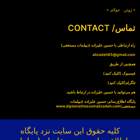
« ژوئن
جولای »
تماس/ CONTACT
راه ارتباطی با حسین علیزاده (دیپلمات مستعفی)
alizadeh65@gmail.com
همچنین از طریق
فیسبوک (
کلیک کنید
)
تلگرام(
کلیک کنید
)
هم می‌توانید با حسین علیزاده در ارتباط باشید.
پایگاه اطلاع‌رسانی حسین علیزاده (دیپلمات
مستعفی)
www.diplomathosseinalizadeh.com
کلیه حقوق این سایت نزد پایگاه