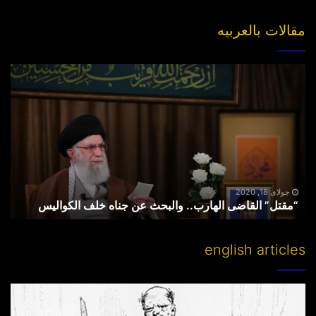
مقالات بالعربیه
“مقتل”
القاضی
الهارب..
والبحث
عن
جناه
خلف
الکوالیس
جولای 18, 2020
“مقتل” القاضی الهارب.. والبحث عن جناه خلف الکوالیس
english articles
Partitioning
others’