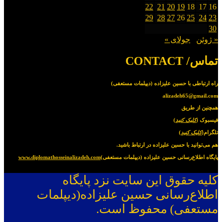
22
21
20
19
18
17
16
29
28
27
26
25
24
23
30
« ژوئن
جولای »
تماس/ CONTACT
راه ارتباطی با حسین علیزاده (دیپلمات مستعفی)
alizadeh65@gmail.com
همچنین از طریق
فیسبوک (
کلیک کنید
)
تلگرام(
کلیک کنید
)
هم می‌توانید با حسین علیزاده در ارتباط باشید.
پایگاه اطلاع‌رسانی حسین علیزاده (دیپلمات مستعفی)
www.diplomathosseinalizadeh.com
کلیه حقوق این سایت نزد پایگاه
اطلاع‌رسانی حسین علیزاده(دیپلمات
مستعفی) محفوظ است.