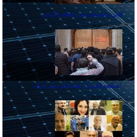
الجن والسیاسه فی النظام اﻹیرانی
مارس 27, 2020
“مدافعو الحرم”.. هذه المره فی إیران!
مارس 27, 2020