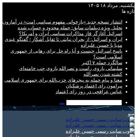
یکشنبه, مرداد ۱۸ ۱۴۰۵
تازه ها
انتشار نسخه جدید «بازخوانی مفهوم سیاسی امت» در آمازون
تحلیل ویژه دیپلمات سابق: حمله محدود و حساب شده
اسرائیل آغازگر فاز مذاکرات سیاسی ایران و آمریکا؟
ایران و اسرائیل: از بحران نیابتی تا تقابل آشکار | گفتگو عبدی
مدیا با حسین علیزاده
پاسخ اسرائیل چیست و آیا راه حل برای رهایی از جمهوری
اسلامی است؟
سالگرد حمله ۷ اکتبر
سلیمانی بازوی راست و نصرالله بازوی چپ خامنه‌ای
کشته شدن نصرالله
معنا و پیام حمله به پیجرهای حزب‌الله برای جمهوری اسلامی
پیرامون رای اعتماد پزشکیان
عباس عراقچی در روز رای اعتماد
جستجو
برای
منو