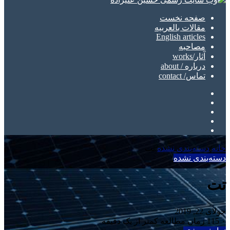
صفحه نخست
مقالات بالعربیه
English articles
مصاحبه
آثار/works
درباره / about
تماس/ contact
تلگرام
اینستاگرام
یوتیوب
توییتر
فیسبوک
خانه
/
دسته‌بندی نشده
/
تت
دسته‌بندی نشده
تت
جولای 22, 2019
۰
115
زمان مطالعه کمتر از یک دقیقه