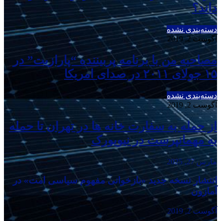
داند؟
دسته‌بندی نشده
آگوست 2, 2019
مصاحبه من با برنامه پربیننده “پارازیت” در
۱۵ جولای ۲۰۱۱ در صدای امریکا
دسته‌بندی نشده
آگوست 2, 2019
از حمله به سفارت خانه ها در تهران تا حمله
به مهمانپرست در نیویورک
مارس 27, 2025
انتشار نسخه جدید «بازخوانی مفهوم سیاسی امت» در
آمازون
آگوست 2, 2019