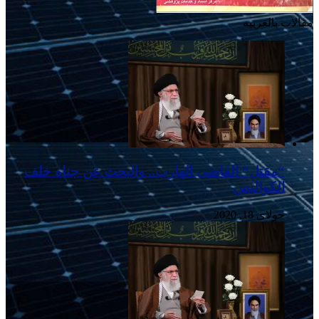
مقالات بالعربیه
“مقتل” القاضی الهارب.. والبحث عن جناه خلف
الکوالیس
جولای 18, 2020