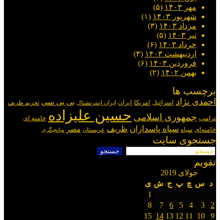
state
مهر ۱۴۰۳
(۵)
شهریور ۱۴۰۳
(۱)
مرداد ۱۴۰۳
(۳)
تیر ۱۴۰۳
(۵)
خرداد ۱۴۰۳
(۶)
اردیبهشت ۱۴۰۳
(۳)
فروردین ۱۴۰۳
(۶)
بهمن ۱۴۰۲
(۲)
برچسب ها
احمدی نژاد
بی بی سی
اسرائیل
امریکا
ایران
ایران اینترنشنال
تحریم ظریف
حسین علیزاده
جمهوری اسلامی
ترامپ
خامنه ای
سپاه پاسداران
ظریف
مصر
خامنه‌ای
سپاه
عربستان
میانجیگری
جستجوی سایت
جستجو
برای:
تقویم
جولای 2019
د
س
چ
پ
ج
ش
ی
1
8
7
6
5
4
3
2
15
14
13
12
11
10
9