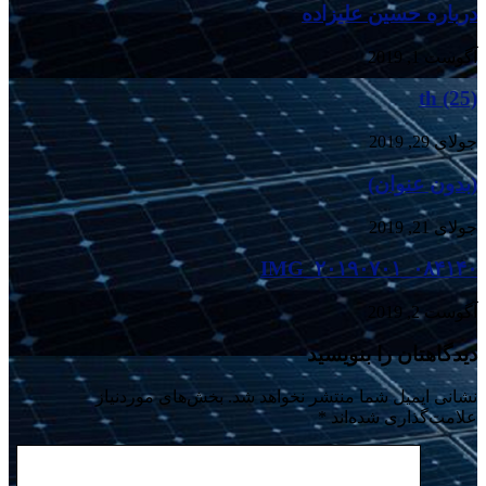
درباره حسین علیزاده
آگوست 1, 2019
th (25)
جولای 29, 2019
(بدون عنوان)
جولای 21, 2019
IMG_۲۰۱۹۰۷۰۱_۰۸۴۱۴۰
آگوست 2, 2019
دیدگاهتان را بنویسید
نشانی ایمیل شما منتشر نخواهد شد.
بخش‌های موردنیاز
علامت‌گذاری شده‌اند
*