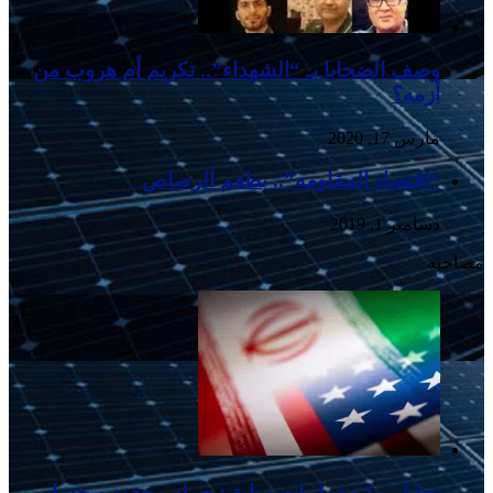
وصف الضحایا بـ “الشهداء”.. تکریم أم هروب من
أزمه؟
مارس 17, 2020
“اقتصاد المقاومه”.. بطعم الرصاص
دسامبر 1, 2019
مصاحبه
تحلیل ویژه دیپلمات سابق: حمله محدود و حساب