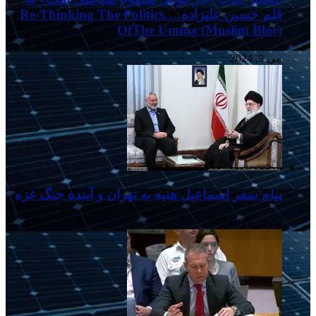
قلم حسین علیزاده….Re-Thinking The Politics
OfThe Umma (Muslim Bloc)
می 9, 2024
پیام سفر اسماعیل هنیه به تهران و آینده جنگ غزه
مارس 30, 2024