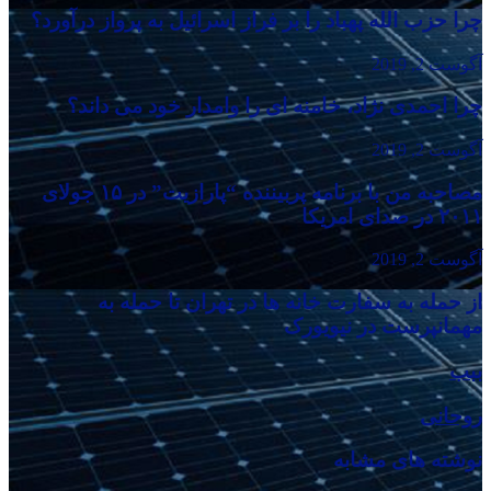
چرا حزب الله پهباد را بر فراز اسرائیل به پرواز درآورد؟
آگوست 2, 2019
چرا احمدی نژاد، خامنه ای را وامدار خود می داند؟
آگوست 2, 2019
مصاحبه من با برنامه پربیننده “پارازیت” در ۱۵ جولای
۲۰۱۱ در صدای امریکا
آگوست 2, 2019
از حمله به سفارت خانه ها در تهران تا حمله به
مهمانپرست در نیویورک
ببب
روحانی
نوشته های مشابه