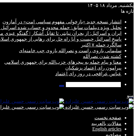
یکشنبه, مرداد ۱۸ ۱۴۰۵
تازه ها
انتشار نسخه جدید «بازخوانی مفهوم سیاسی امت» در آمازون
تحلیل ویژه دیپلمات سابق: حمله محدود و حساب شده اسرائیل آ
ایران و اسرائیل: از بحران نیابتی تا تقابل آشکار | گفتگو عبدی م
پاسخ اسرائیل چیست و آیا راه حل برای رهایی از جمهوری اسل
سالگرد حمله ۷ اکتبر
سلیمانی بازوی راست و نصرالله بازوی چپ خامنه‌ای
کشته شدن نصرالله
معنا و پیام حمله به پیجرهای حزب‌الله برای جمهوری اسلامی
پیرامون رای اعتماد پزشکیان
عباس عراقچی در روز رای اعتماد
جستجو
برای
منو
صفحه نخست
مقالات بالعربیه
English articles
مصاحبه