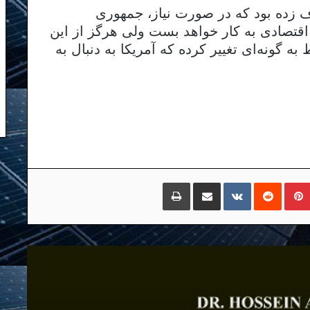
لوف زده بود که در صورت نیاز، جمهوری
قتصادی به کار خواهد بست ولی هرگز از این
ه گونه‌ای تغییر کرده که آمریکا به دنبال به
مبلر
پینتریست
Reddit
VKontakte
اشتراک گذاری با ایمیل
چاپ
انتشار نسخه جدید «بازخوانی مفهوم
سیاسی امت» در آمازون
گفتگو با کیهان لندن درباره کتاب «بازخوانی