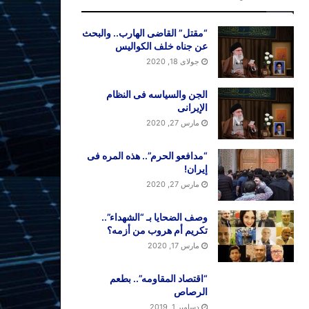
“مقتل” القاضی الهارب.. والبحث
عن جناه خلف الکوالیس
جولای 18, 2020
الجن والسیاسه فی النظام
اﻹیرانی
مارس 27, 2020
“مدافعو الحرم”.. هذه المره فی
إیران!
مارس 27, 2020
وصف الضحایا بـ “الشهداء”..
تکریم أم هروب من أزمه؟
مارس 17, 2020
“اقتصاد المقاومه”.. بطعم
الرصاص
دسامبر 1, 2019