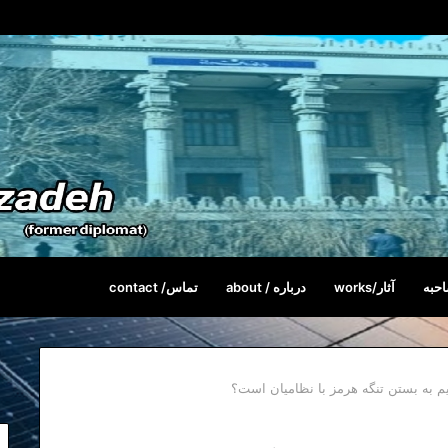
حبه
آثار/works
درباره / about
تماس/ contact
م به بستن تنگه هرمز با نظامیان است؟