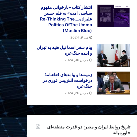
انتشار کتاب «بازخوانی مفهوم
سیاسی امت» به قلم حسین
علیزاده….Re-Thinking The
Politics OfThe Umma
(Muslim Bloc)
می 9, 2024
پیام سفر اسماعیل هنیه به تهران
و آینده جنگ غزه
مارس 30, 2024
زمینه‌ها و پیامدهای قطعنامهٔ
درخواست آتش‌بس فوری در
جنگ غزه
مارس 26, 2024
تاریخ روابط ایران و مصر: دو قدرت منطقه‌ای
خاورمیانه