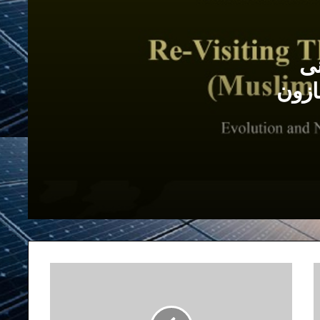
مفهوم امت»؛ سید قطب و نواب صفوی دو
پدر معنوی علی خامنه‌ای
نی
انتشار کتاب «بازخوانی مفهوم سیاسی
امت» به قلم حسین علیزاده….Re-
ازون
Thinking The Politics OfThe Umma
(Muslim Bloc)
پیام سفر اسماعیل هنیه به تهران و آینده
جنگ غزه
زمینه‌ها و پیامدهای قطعنامهٔ درخواست
آتش‌بس فوری در جنگ غزه